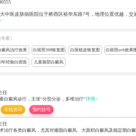
90555
大中医皮肤病医院位于桥西区裕华东路7号，地理位置优越，交
>
找专家）
白癜风治疗效果
白斑照308恢复图
白斑植皮恢复图
白斑照uvb效果
30年经验白斑医
儿童脸部白癜风
生
主任
详情>
童白癜风诊疗，主张“分型分诊，多维治疗”
在线咨询
预约挂号
主任
术治疗各类白癜风，尤其对顽固白癜风、大面积白癜风及稳定期白癜