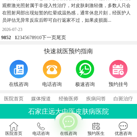
观察激光照射属于非侵入性治疗，对皮肤刺激轻微，多数人只会
在照射局部出现短暂的红晕或温热感，通常休息片刻，经医护人
员评估无异常反应后即可自行返家不过，如果皮损面...
2026-07-23
9852
1
2
3
4
5
6
7
8
9
10
下一页
尾页
快速就医预约指南
在线咨询
电话咨询
极速咨询
预约挂号
方便加一下助理微信吗，后续有问题我好及时问。
医院首页
媒体报道
经验医师
疾病问答
白斑治疗
石家庄远大中医皮肤病医院
联系电话：0311-86990555
石家庄桥西区裕华东路7号
医院首页
电话咨询
在线咨询
预约医生
优惠咨询