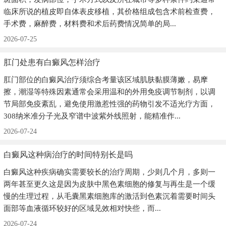
临床所说的植皮即自体表皮移植，其价格组成包含术前检查费，
手术费，麻醉费，材料费和术后药费情况简单的局...
2026-07-25
肛门处患有白癜风怎样治疗
肛门部位的白癜风治疗须综合考量该区域肌肤黏膜薄嫩，易摩
擦，潮湿等特殊因素通常会采用温和的外用免疫调节制剂，以调
节局部免疫紊乱，避免使用激惹性强的药物引发不适光疗方面，
308纳米准分子光及窄谱中波紫外线照射，能精准作...
2026-07-24
白癜风这种病治疗的时间特别长是吗
白癜风这种疾病确实需要较长的治疗周期，少则几个月，多则一
两年甚至更久这是因为皮肤中黑色素细胞的修复与再生是一个缓
慢的生理过程，从毛囊黑素细胞库的激活到色素沉着需要时间头
面部等血液循环较好的区域见效相对快些，而...
2026-07-24