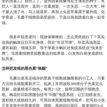
里的黑素工厂就停工了。遗传因素就像埋在土壤里的种子，有
些人一直没发作，直到一次重感冒、一次失恋、一次大考，种
子被人浇了水，马上就冒芽。再加上头皮常暴露于紫外线、化
学香波，毛囊干细胞容易受损伤，于是白斑就跟着白发一起登
场。
很多年轻患者问：我身体棒棒的，怎么突然就白了？其实
这病的触发往往不在身体，而在“生活节律”。外卖高油高盐、
通宵刷剧、情绪压抑，等于举着大喇叭对免疫系统说“快来折
腾”。当黑素细胞受损数量达到临界值，白发和白斑便成群结
队而来。
怎样把发根的黑色素“唤醒”
毛囊台基里还残存的黑素干细胞就像睡着的小工人，只要
方法得当就能重新开工。临床上常用波段308准分子光束定点
照射，能量精准不烧伤，每周2~3次，能帮沉睡的干细胞充
电。梅花针叩刺用微创信号“叫醒”免疫系统，让它别瞎攻击。
面积稍大或病程久的，可用自体黑素细胞培植术，把耳后小块
正常皮肤中的黑素提取、增殖，再种回白斑区，恢复期约3~6