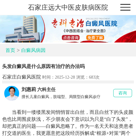
石家庄远大中医皮肤病医院
>
首页
白癜风病因
头发白癜风是什么原因有治疗的办法吗
石家庄白癜风医院
时间：2025-12-28 浏览：
683次
刘惠莉
六科主任
咨询
擅长儿童白癜风，肢端型、局限型白癜风诊疗
当看到一缕缕黑发间悄悄冒出白丝，而且白丝下的头皮颜
色也比周围皮肤浅，不少朋友会下意识以为只是“白了头发”，
却把真正的问题——白癜风忽略了。作为一名天天和这类患者
打交道的医生，我更愿意把这段经历拆解成“根源+对策”两个