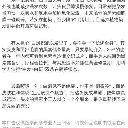
外线也能减少洗发次数，让头皮屏障慢慢修复。日常别把染发
当习惯，双氧水和氨水会加剧氧化应激，本来脆弱的黑素细胞
膜一碰就碎。若实在想染，至少隔6个月以上，且选择植物染
发剂并做耳后斑贴试验。
有人担心“白斑都跑头发里了，会不会一下长满全身”。其
实头皮和面部毛囊的黑素储备量高，只要早期介入，85%的患
者在一年内都可看到色素点逐渐交织成片，而手足末端因为黑
素储备少，疗程会拉长。与其恐慌不如抓住黄金修复期，用科
学方法把“白发+白斑”双杀在萌芽状态。
最后啰嗦一句：白癜风不是绝症，也不是“倒霉签”，而是
皮肤在和你说“生活该换个频道”。把熬夜换成早睡，把焦虑换
成运动，头皮的黑素小工人就会一个个醒来，带你重新找回乌
黑亮丽的秀发。
本广告仅供医学药学专业人士阅读，请按药品说明书或者在药