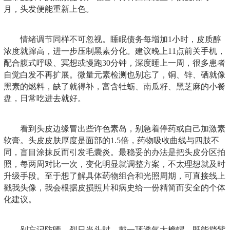
月，头发便能重新上色。
情绪调节同样不可忽视。睡眠债务每增加1小时，皮质醇
浓度就蹿高，进一步压制黑素分化。建议晚上11点前关手机，
配合腹式呼吸、冥想或慢跑30分钟，深度睡上一周，很多患者
自觉白发不再扩展。微量元素检测也别忘了，铜、锌、硒就像
黑素的燃料，缺了就得补，富含牡蛎、南瓜籽、黑芝麻的小餐
盘，日常吃进去就好。
看到头皮边缘冒出些许色素岛，别急着停药或自己加激素
软膏。头皮皮肤厚度是面部的1.5倍，药物吸收曲线与四肢不
同，盲目涂抹反而引发毛囊炎。最稳妥的办法是把头皮分区拍
照，每两周对比一次，变化明显就调整方案，不太理想就及时
升级手段。至于想了解具体药物组合和光照周期，可直接线上
戳我头像，我会根据皮损照片和病史给一份精简而安全的个体
化建议。
别忘记防晒。烈日当头时，戴一顶透气大檐帽，既能挡紫