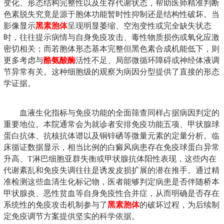
变化、形态结构完整性以及生存代谢状态，帮助医师精准判断
色素脱失究竟是源于胞体功能暂时性抑制还是结构性破坏。当
影像显示
黑素胞体
呈现明显萎缩、空泡变性或完全缺失状态
时，往往提示病情与自身免疫攻击、毒性物质损伤或氧化应激
密切相关；而若胞体形态基本完整但黑色素合成机能低下，则
更多考虑与
酪氨酸酶
活性不足、局部微循环障碍或神经体液调
节异常有关。这种细胞级的观察为病因分型提供了直接的形态
学证据。
血液生化指标与免疫功能的全面筛查同样占据病因判定的
重要地位。本院通常会为就诊者安排免疫功能五项、甲状腺球
蛋白抗体、抗核抗体谱以及铜锌硒等微量元素的定量分析。临
床循证数据显示，相当比例的白癜风病患存在免疫球蛋白异常
升高、T淋巴细胞亚群失衡或甲状腺抗体阳性表现，这些内在
代谢紊乱和免疫失调往往是诱发皮损扩展的潜在推手。通过精
准检测这些血清生化标记物，医者能够判定病患是否伴随桥本
甲状腺炎、恶性贫血等自身免疫性合并症，从而明确是否存在
系统性的免疫攻击机制参与了
黑素胞体
的破坏过程，为后续制
定免疫调节方案提供坚实的科学依据。