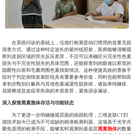
在系统问诊的基础上，伍德灯检测是咱们惯用的首要无损
筛查方式。通过这种特定波长的紫外线照射，医师能够清晰观
察到皮损区域的荧光反应差异，不仅可以准确区分完全性色素
脱失与不完全性脱失的具体范围，还能探查到肉眼难以察觉的
隐匿性白斑和毛囊周围色素残留情况。这种便捷高效的查验手
段对于判定病情发展阶段具有重要参考价值，同时也能帮助医
者初步甄别白癜风与其他色素减退性肌肤病，诸如单纯糠疹、
花斑癣或贫血痣等疾病的本质差异，避免误诊漏诊。
深入探查黑素胞体存活与功能状态
为了更进一步明确微观层面的病因机理，三维皮肤CT扫
描技术如今已成为不可或缺的精准检测利器。这项基于光学共
聚焦原理的检测手段，能够实时观测到基底层
黑素胞体
的数量