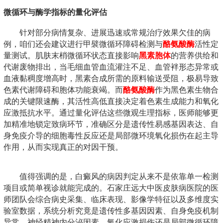
微循环与酶学指标的量化评估
针对部分病情复杂、进展迅速或常规治疗效果欠佳的病
例，咱们还会建议进行甲襞微循环障碍检测与
酪氨酸酶
活性定
量测试。肌肤末梢微循环状态直接影响
黑素胞体
的营养供给和
代谢废物排出，当毛细血管血流灌注不足、血管袢形态异常或
血液黏稠度增高时，黑素合成所需的原料输送受阻，极易导致
色素代谢障碍和胞体功能衰竭。而
酪氨酸酶
作为黑色素生物合
成的关键限速酶，其活性高低直接决定着色素生成能力和氧化
应激抵抗水平。通过量化评估这些微观生理指标，医师能够更
加精准地锁定致病环节，准确区分是遗传性易感基因表达、自
身免疫介导的细胞毒性反应还是局部微环境氧化损伤在起主导
作用，从而实现真正的对因干预。
值得强调的是，白癜风的病因判定从来不是依靠单一检测
项目或简单视诊就能完成的。石家庄远大中医皮肤病医院的医
师团队会综合病史采集、临床表现、影像学特征以及多维度实
验室数据，系统分析究竟是遗传性多基因因素、自身免疫机制
异常、神经精神内分泌因素、氧化应激损伤还是局部微循环障