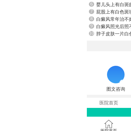
6
婴儿头上有白斑
7
屁股上有白色斑
8
白癜风常年治不
9
白癜风照光后照
10
脖子皮肤一片白
图文咨询
医院首页
医院首页