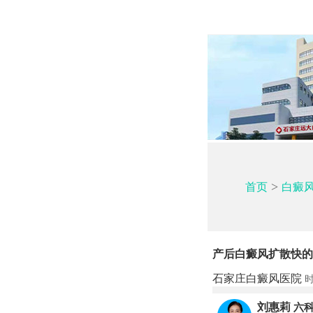
>
首页
白癜
产后白癜风扩散快的
石家庄白癜风医院
时
刘惠莉
六科