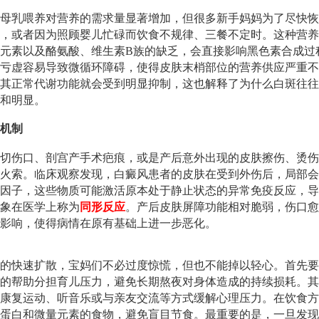
母乳喂养对营养的需求量显著增加，但很多新手妈妈为了尽快恢
，或者因为照顾婴儿忙碌而饮食不规律、三餐不定时。这种营养
元素以及酪氨酸、维生素B族的缺乏，会直接影响黑色素合成过
亏虚容易导致微循环障碍，使得皮肤末梢部位的营养供应严重不
其正常代谢功能就会受到明显抑制，这也解释了为什么白斑往往
和明显。
机制
切伤口、剖宫产手术疤痕，或是产后意外出现的皮肤擦伤、烫伤
火索。临床观察发现，白癜风患者的皮肤在受到外伤后，局部会
因子，这些物质可能激活原本处于静止状态的异常免疫反应，导
象在医学上称为
同形反应
。产后皮肤屏障功能相对脆弱，伤口愈
影响，使得病情在原有基础上进一步恶化。
的快速扩散，宝妈们不必过度惊慌，但也不能掉以轻心。首先要
的帮助分担育儿压力，避免长期熬夜对身体造成的持续损耗。其
康复运动、听音乐或与亲友交流等方式缓解心理压力。在饮食方
蛋白和微量元素的食物，避免盲目节食。最重要的是，一旦发现