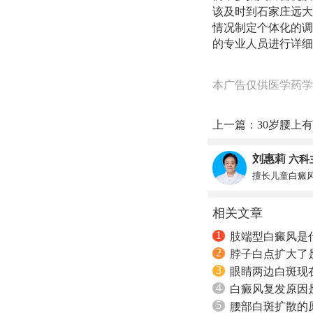
该及时到石家庄远大
情况制定个体化的调
的专业人员进行详细
本广告仅供医学药学
上一篇：
30岁腰上
刘惠莉
六科
擅长儿童白癜
相关文章
1
肢端型白癜风是
2
脖子白点扩大了
3
眼睛两边白斑现
4
白癜风复发原因
5
腰部白斑扩散的