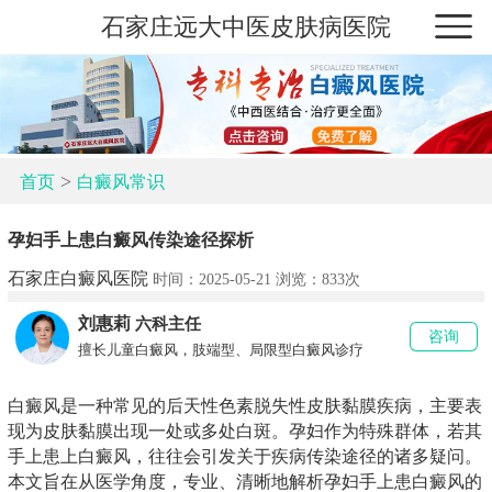
石家庄远大中医皮肤病医院
>
首页
白癜风常识
孕妇手上患白癜风传染途径探析
石家庄白癜风医院
时间：2025-05-21 浏览：
833次
刘惠莉
六科主任
咨询
擅长儿童白癜风，肢端型、局限型白癜风诊疗
白癜风是一种常见的后天性色素脱失性皮肤黏膜疾病，主要表
现为皮肤黏膜出现一处或多处白斑。孕妇作为特殊群体，若其
手上患上白癜风，往往会引发关于疾病传染途径的诸多疑问。
本文旨在从医学角度，专业、清晰地解析孕妇手上患白癜风的