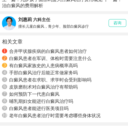
治白癜风的费用解析
刘惠莉
六科主任
咨询
擅长儿童白癜风，青少年、脸部白癜风诊疗
相关文章
1
合并甲状腺疾病的白癜风患者如何治疗
2
白癜风患者在军训、体检时需要注意什么
3
有白癜风家族史的人患病概率高吗
4
手部白癜风治疗后能正常做家务吗
5
白癜风患者在求职、求学时会受到影响吗
6
皮肤磨削术对白癜风治疗有帮助吗
7
如何预防下一代患白癜风
8
哺乳期妇女能进行白癜风治疗吗
9
白癜风患者能进行医美项目吗
10
老年白癜风患者治疗时需要考虑哪些身体状况