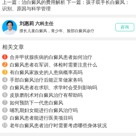
上一篇：
治白癜风的费用解析
下一篇：
孩子双手长白癜风：
识别、原因与科学管理
刘惠莉
六科主任
咨询
擅长儿童白癜风，青少年、脸部白癜风诊疗
相关文章
1
合并甲状腺疾病的白癜风患者如何治疗
2
白癜风患者在军训、体检时需要注意什么
3
有白癜风家族史的人患病概率高吗
4
手部白癜风治疗后能正常做家务吗
5
白癜风患者在求职、求学时会受到影响吗
6
皮肤磨削术对白癜风治疗有帮助吗
7
如何预防下一代患白癜风
8
哺乳期妇女能进行白癜风治疗吗
9
白癜风患者能进行医美项目吗
10
老年白癜风患者治疗时需要考虑哪些身体状况