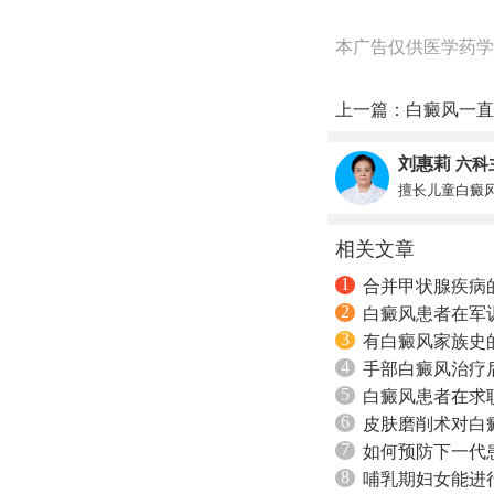
本广告仅供医学药学
上一篇：
白癜风一直
刘惠莉
六科
擅长儿童白癜
相关文章
1
合并甲状腺疾病
2
白癜风患者在军
3
有白癜风家族史
4
手部白癜风治疗
5
白癜风患者在求
6
皮肤磨削术对白
7
如何预防下一代
8
哺乳期妇女能进