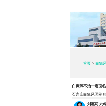
>
首页
白癜
白癜风不治一定面临
石家庄白癜风医院
时
刘惠莉
六科