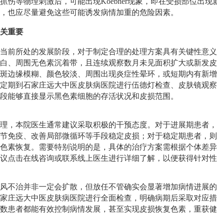
抓伤等物理刺激后，可能出现Koebner现象，即在受损部位出
，也应尽量避免这些可能诱发病情加重的危险因素。
关重要
当前所处的发展阶段，对于制定合理的处理方案具有关键性意义
白、周围无色素沉着带，且连续观察数月未见面积扩大或新发皮
斑边缘模糊、颜色较淡、周围出现炎症性晕环，或短期内有新增
定期到石家庄远大中医皮肤病医院进行伍德灯检查、皮肤镜观察
段能够直接显示黑色素细胞的存活状况和皮损范围。
理，本院医生通常建议采取积极的干预态度。对于进展期患者，
节免疫、改善局部微循环等手段稳定皮损；对于稳定期患者，则
色素恢复。需要特别说明的是，具体的治疗方案需根据个体差异
议点击在线咨询或联系线上医生进行详细了解，以便获得针对性
风不治并非一定会扩散，但放任不管确实会显著增加病情进展的
家庄远大中医皮肤病医院进行全面检查，明确病期后采取对应措
数患者都能有效控制病情发展，甚至实现皮损恢复色素，重获健