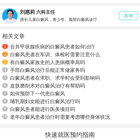
刘惠莉
六科主任
咨询
擅长儿童白癜风，青少年、脸部白癜风诊疗
相关文章
1
合并甲状腺疾病的白癜风患者如何治疗
2
白癜风患者在军训、体检时需要注意什么
3
有白癜风家族史的人患病概率高吗
4
手部白癜风治疗后能正常做家务吗
5
白癜风患者在求职、求学时会受到影响吗
6
皮肤磨削术对白癜风治疗有帮助吗
7
如何预防下一代患白癜风
8
哺乳期妇女能进行白癜风治疗吗
9
白癜风患者能进行医美项目吗
10
老年白癜风患者治疗时需要考虑哪些身体状况
快速就医预约指南