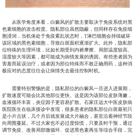
从医学角度来看，白癜风的扩散主要取决于免疫系统对黑
色素细胞的攻击程度。隐私部位虽然隐蔽，但同样存在免疫细
胞浸润，当机体处于免疫紊乱状态时，T淋巴细胞会持续破坏
该区域的黑色素细胞，导致白斑面积逐渐扩大。此外，隐私部
位特殊的生理环境，比如长期受到内裤摩擦、局部温度较高、
湿度较大等因素，都可能成为病情发展的诱因。有些患者因为
害羞而延误治疗，或者因为部位特殊而不敢正确用药，这种消
极应对的态度往往会让病情失去最佳控制时机。
需要特别警惕的是，隐私部位的白癜风一旦进入进展期，
扩散速度可能会比其他部位更快。这是因为该部位皮肤薄嫩，
血液循环丰富，炎症因子更容易扩散。石家庄远大中医皮肤病
医院医生在临床接诊中发现，很多患者的隐私部位白斑最初只
是小片点状，几个月后就发展成大片融合，甚至沿着神经节段
向周围蔓延。不过大家也不必过度惊慌，只要及时干预，通过
调节免疫、改善局部微循环、促进黑色素再生等综合手段，完