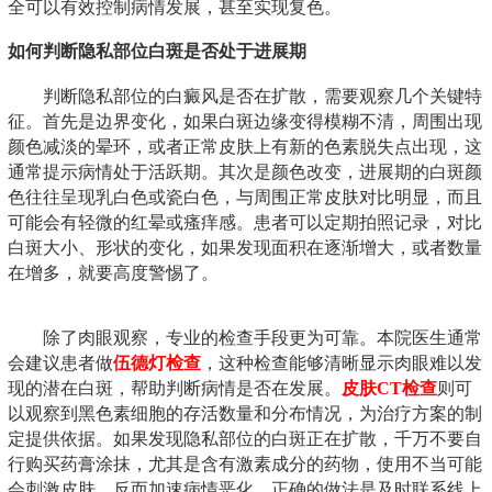
全可以有效控制病情发展，甚至实现复色。
如何判断隐私部位白斑是否处于进展期
判断隐私部位的白癜风是否在扩散，需要观察几个关键特
征。首先是边界变化，如果白斑边缘变得模糊不清，周围出现
颜色减淡的晕环，或者正常皮肤上有新的色素脱失点出现，这
通常提示病情处于活跃期。其次是颜色改变，进展期的白斑颜
色往往呈现乳白色或瓷白色，与周围正常皮肤对比明显，而且
可能会有轻微的红晕或瘙痒感。患者可以定期拍照记录，对比
白斑大小、形状的变化，如果发现面积在逐渐增大，或者数量
在增多，就要高度警惕了。
除了肉眼观察，专业的检查手段更为可靠。本院医生通常
会建议患者做
伍德灯检查
，这种检查能够清晰显示肉眼难以发
现的潜在白斑，帮助判断病情是否在发展。
皮肤CT检查
则可
以观察到黑色素细胞的存活数量和分布情况，为治疗方案的制
定提供依据。如果发现隐私部位的白斑正在扩散，千万不要自
行购买药膏涂抹，尤其是含有激素成分的药物，使用不当可能
会刺激皮肤，反而加速病情恶化。正确的做法是及时联系线上