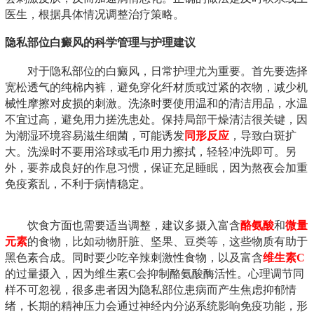
医生，根据具体情况调整治疗策略。
隐私部位白癜风的科学管理与护理建议
对于隐私部位的白癜风，日常护理尤为重要。首先要选择
宽松透气的纯棉内裤，避免穿化纤材质或过紧的衣物，减少机
械性摩擦对皮损的刺激。洗涤时要使用温和的清洁用品，水温
不宜过高，避免用力搓洗患处。保持局部干燥清洁很关键，因
为潮湿环境容易滋生细菌，可能诱发
同形反应
，导致白斑扩
大。洗澡时不要用浴球或毛巾用力擦拭，轻轻冲洗即可。另
外，要养成良好的作息习惯，保证充足睡眠，因为熬夜会加重
免疫紊乱，不利于病情稳定。
饮食方面也需要适当调整，建议多摄入富含
酪氨酸
和
微量
元素
的食物，比如动物肝脏、坚果、豆类等，这些物质有助于
黑色素合成。同时要少吃辛辣刺激性食物，以及富含
维生素C
的过量摄入，因为维生素C会抑制酪氨酸酶活性。心理调节同
样不可忽视，很多患者因为隐私部位患病而产生焦虑抑郁情
绪，长期的精神压力会通过神经内分泌系统影响免疫功能，形