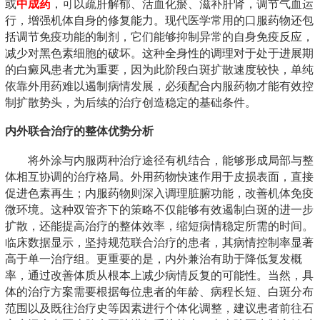
或
中成药
，可以疏肝解郁、活血化瘀、滋补肝肾，调节气血运
行，增强机体自身的修复能力。现代医学常用的口服药物还包
括调节免疫功能的制剂，它们能够抑制异常的自身免疫反应，
减少对黑色素细胞的破坏。这种全身性的调理对于处于进展期
的白癜风患者尤为重要，因为此阶段白斑扩散速度较快，单纯
依靠外用药难以遏制病情发展，必须配合内服药物才能有效控
制扩散势头，为后续的治疗创造稳定的基础条件。
内外联合治疗的整体优势分析
将外涂与内服两种治疗途径有机结合，能够形成局部与整
体相互协调的治疗格局。外用药物快速作用于皮损表面，直接
促进色素再生；内服药物则深入调理脏腑功能，改善机体免疫
微环境。这种双管齐下的策略不仅能够有效遏制白斑的进一步
扩散，还能提高治疗的整体效率，缩短病情稳定所需的时间。
临床数据显示，坚持规范联合治疗的患者，其病情控制率显著
高于单一治疗组。更重要的是，内外兼治有助于降低复发概
率，通过改善体质从根本上减少病情反复的可能性。当然，具
体的治疗方案需要根据每位患者的年龄、病程长短、白斑分布
范围以及既往治疗史等因素进行个体化调整，建议患者前往石