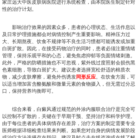
家庄远大中医皮肤病医院进行系统检查，由本院医生制定针对
性的治疗计划。
影响治疗效果的因素众多，患者的心理状态、生活作息以
及日常护理措施都会对病情控制产生重要影响。精神压力过
大、长期熬夜、饮食不规律等不良生活习惯都可能诱发或加重
白斑扩散。因此，在接受药物治疗的同时，患者必须注重情绪
管理，保持乐观平和的心态，避免焦虑抑郁等负面情绪刺激。
此外，严格的防晒措施也不可忽视，紫外线过度照射会损伤黑
色素细胞，导致白斑扩大。建议患者选择宽松舒适的棉质衣
物，减少皮肤摩擦，避免外伤诱发
同形反应
。在饮食方面，可
以适当增加富含酪氨酸和微量元素的食物摄入，但无需过分忌
口，保持营养均衡即可。
综合来看，白癜风通过规范的外涂内服联合治疗是完全可
以控制不扩散的，关键在于早期干预、坚持治疗和科学护理。
由于每位患者的具体病情存在差异，治疗方案的制定需要专业
医师根据详细检查结果来判断。如果您对自身的病情发展阶段
或治疗方法选择存在疑问，建议及时点击在线咨询或在线了解