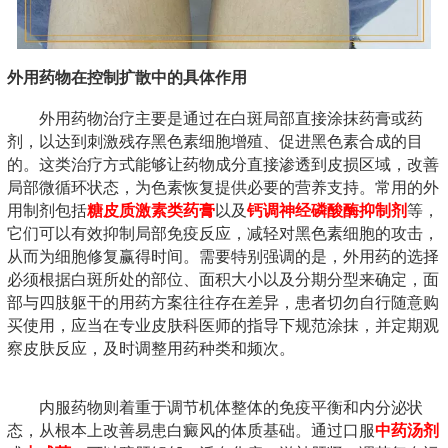
外用药物在控制扩散中的具体作用
外用药物治疗主要是通过在白斑局部直接涂抹药膏或药
剂，以达到刺激残存黑色素细胞增殖、促进黑色素合成的目
的。这类治疗方式能够让药物成分直接渗透到皮损区域，改善
局部微循环状态，为色素恢复提供必要的营养支持。常用的外
用制剂包括
糖皮质激素类药膏
以及
钙调神经磷酸酶抑制剂
等，
它们可以有效抑制局部免疫反应，减轻对黑色素细胞的攻击，
从而为细胞修复赢得时间。需要特别强调的是，外用药的选择
必须根据白斑所处的部位、面积大小以及分期分型来确定，面
部与四肢躯干的用药方案往往存在差异，患者切勿自行随意购
买使用，应当在专业皮肤科医师的指导下规范涂抹，并定期观
察皮肤反应，及时调整用药种类和频次。
内服药物则着重于调节机体整体的免疫平衡和内分泌状
态，从根本上改善易患白癜风的体质基础。通过口服
中药汤剂