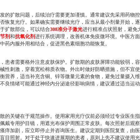
发的扩散问题，后续治疗需要更加谨慎。通常建议先采用药物控
否恢复光疗。如果确实需要继续光疗，应当从最小剂量开始，逐
于扩散部位，可以结合
308准分子激光
进行精准点状照射，避免
节剂
和
抗氧化剂
进行系统调理，改善机体免疫微环境。中医方面
中药内服外用相结合，促进黑色素细胞功能恢复。
，患者需要格外注意皮肤保护。扩散期的皮肤屏障功能较弱，容
械性刺激，穿着宽松棉质衣物。外出时做好防晒措施，但不宜使
衡营养，适当补充含铜、锌等微量元素的食物，避免过量摄入维
不良情绪可能通过神经内分泌途径影响病情，建议通过适当运动
散的关键在于规范操作。使用家用光疗仪前必须经过专业医生指
佩戴专用护目镜，用遮光布保护周围正常皮肤。每次照射后观察
瘙痒加剧，应立即停止并咨询医生。建议定期到医院复查，由医
盲目照射。对于处于快速进展期的患者，原则上先不建议使用光