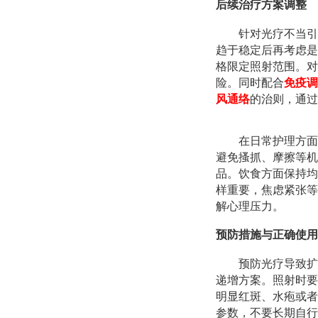
后续治疗方案调整
针对光疗不当引
趋于稳定后再考虑是
格限定照射范围。对
险。同时配合
免疫调
风通络
的治则，通过
在日常护理方面
避免搔抓、摩擦等机
品。饮食方面保持均
样重要，焦虑紧张等
解心理压力。
预防措施与正确使用
预防光疗导致扩
递增方案。照射时要
明显红斑、水疱或者
参数，不要长期自行