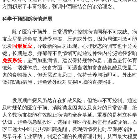
方面积累了丰富经验，强调中西医结合的诊治理念。
科学干预阻断病情进展
除了医疗干预外，日常调护对控制病情同样不可或缺。病
友应尽量避免皮肤遭受摩擦、压迫或外伤，因为局部刺激可能
诱发
同形反应
，导致新的白斑出现。心理状态的调节也十分关
键，长期焦虑、抑郁等不良情绪可能通过神经内分泌途径影响
免疫系统
，进而加重病情。建议保持规律作息，适当进行体育
锻炼，增强体质。饮食方面，可适当增加富含酪氨酸及微量元
素的食物摄入，但无需过度忌口，保持营养均衡即可。外出时
做好防晒措施，避免紫外线对皮损区域的直接照射。
发展期白癜风虽然存在扩散风险，但绝非不可控制。通过
及时规范的医疗干预、消除诱发因素以及良好的日常管理，绝
大多数病友都能有效阻止病情向全身蔓延。重要的是树立科学
认知，避免病急乱投医，选择正规医疗机构进行系统诊治。石
家庄远大中医皮肤病医院提醒，发现病情变化时应保持冷静，
尽早寻求专业帮助，制定合理的长期管理计划，从而最大程度