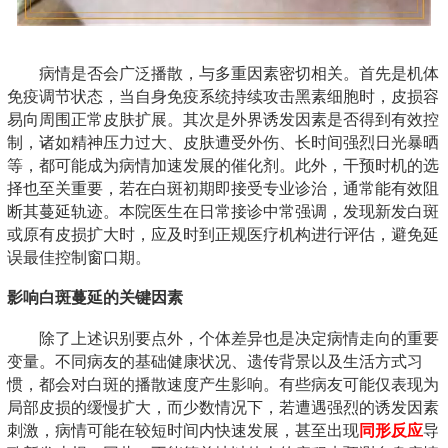
病情是否会广泛播散，与多重因素密切相关。首先是机体
免疫调节状态，当自身免疫系统持续攻击黑素细胞时，皮损容
易向周围正常皮肤扩展。其次是外界诱发因素是否得到有效控
制，诸如精神压力过大、皮肤遭受外伤、长时间强烈日光暴晒
等，都可能成为病情加速发展的催化剂。此外，干预时机的选
择也至关重要，若在白斑初期即接受专业诊治，通常能有效阻
断其蔓延轨迹。本院医生在日常接诊中常强调，发现新发白斑
或原有皮损扩大时，应及时到正规医疗机构进行评估，避免延
误最佳控制窗口期。
影响白斑蔓延的关键因素
除了上述识别要点外，个体差异也是决定病情走向的重要
变量。不同病友的基础健康状况、遗传背景以及生活方式习
惯，都会对白斑的播散速度产生影响。有些病友可能仅表现为
局部皮损的缓慢扩大，而少数情况下，若遭遇强烈的诱发因素
刺激，病情可能在较短时间内快速发展，甚至出现
同形反应
导