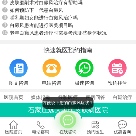
6
皮肤磨削术对白癜风治疗有帮助吗
7
如何预防下一代患白癜风
8
哺乳期妇女能进行白癜风治疗吗
9
白癜风患者能进行医美项目吗
10
老年白癜风患者治疗时需要考虑哪些身体状况
快速就医预约指南
图文咨询
电话咨询
极速咨询
预约挂号
医院首页
媒体报道
经验医师
疾病问答
白斑治疗
方便说下您的白癜风症状？
石家庄远大中医皮肤病医院
联系电话：0311-86990555
石家庄桥西区裕华东路7号
医院首页
电话咨询
在线咨询
预约医生
优惠咨询