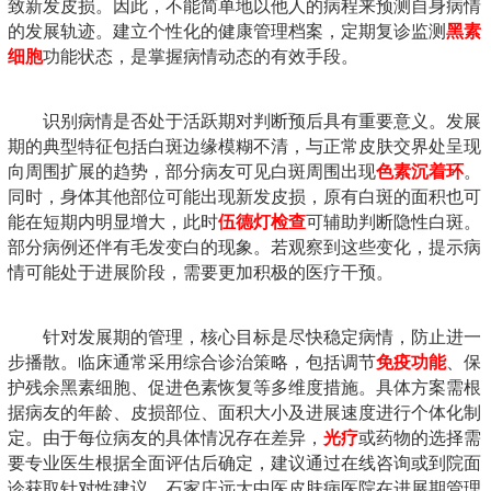
致新发皮损。因此，不能简单地以他人的病程来预测自身病情
的发展轨迹。建立个性化的健康管理档案，定期复诊监测
黑素
细胞
功能状态，是掌握病情动态的有效手段。
识别病情是否处于活跃期对判断预后具有重要意义。发展
期的典型特征包括白斑边缘模糊不清，与正常皮肤交界处呈现
向周围扩展的趋势，部分病友可见白斑周围出现
色素沉着环
。
同时，身体其他部位可能出现新发皮损，原有白斑的面积也可
能在短期内明显增大，此时
伍德灯检查
可辅助判断隐性白斑。
部分病例还伴有毛发变白的现象。若观察到这些变化，提示病
情可能处于进展阶段，需要更加积极的医疗干预。
针对发展期的管理，核心目标是尽快稳定病情，防止进一
步播散。临床通常采用综合诊治策略，包括调节
免疫功能
、保
护残余黑素细胞、促进色素恢复等多维度措施。具体方案需根
据病友的年龄、皮损部位、面积大小及进展速度进行个体化制
定。由于每位病友的具体情况存在差异，
光疗
或药物的选择需
要专业医生根据全面评估后确定，建议通过在线咨询或到院面
诊获取针对性建议。石家庄远大中医皮肤病医院在进展期管理