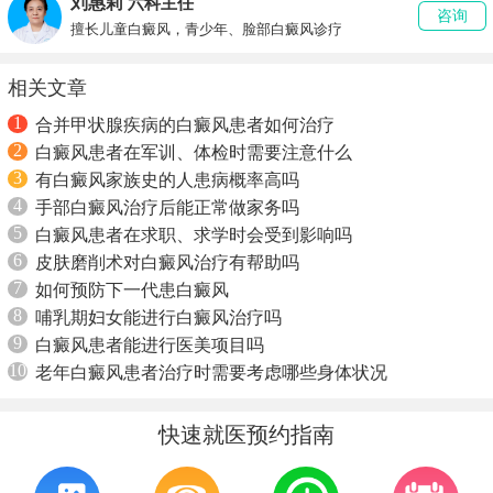
刘惠莉
六科主任
咨询
擅长儿童白癜风，青少年、脸部白癜风诊疗
相关文章
1
合并甲状腺疾病的白癜风患者如何治疗
2
白癜风患者在军训、体检时需要注意什么
3
有白癜风家族史的人患病概率高吗
4
手部白癜风治疗后能正常做家务吗
5
白癜风患者在求职、求学时会受到影响吗
6
皮肤磨削术对白癜风治疗有帮助吗
7
如何预防下一代患白癜风
8
哺乳期妇女能进行白癜风治疗吗
9
白癜风患者能进行医美项目吗
10
老年白癜风患者治疗时需要考虑哪些身体状况
快速就医预约指南