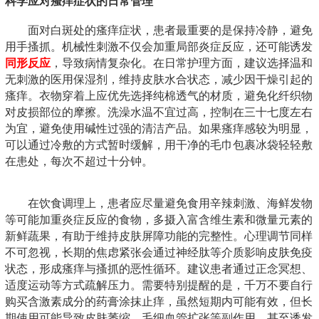
科学应对瘙痒症状的日常管理
面对白斑处的瘙痒症状，患者最重要的是保持冷静，避免
用手搔抓。机械性刺激不仅会加重局部炎症反应，还可能诱发
同形反应
，导致病情复杂化。在日常护理方面，建议选择温和
无刺激的医用保湿剂，维持皮肤水合状态，减少因干燥引起的
瘙痒。衣物穿着上应优先选择纯棉透气的材质，避免化纤织物
对皮损部位的摩擦。洗澡水温不宜过高，控制在三十七度左右
为宜，避免使用碱性过强的清洁产品。如果瘙痒感较为明显，
可以通过冷敷的方式暂时缓解，用干净的毛巾包裹冰袋轻轻敷
在患处，每次不超过十分钟。
在饮食调理上，患者应尽量避免食用辛辣刺激、海鲜发物
等可能加重炎症反应的食物，多摄入富含维生素和微量元素的
新鲜蔬果，有助于维持皮肤屏障功能的完整性。心理调节同样
不可忽视，长期的焦虑紧张会通过神经肽等介质影响皮肤免疫
状态，形成瘙痒与搔抓的恶性循环。建议患者通过正念冥想、
适度运动等方式疏解压力。需要特别提醒的是，千万不要自行
购买含激素成分的药膏涂抹止痒，虽然短期内可能有效，但长
期使用可能导致皮肤萎缩、毛细血管扩张等副作用，甚至诱发