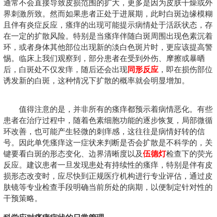
通常不会直接导致皮损范围的扩大，更多是因为皮肤干燥或外
界刺激所致。然而如果患者正处于进展期，此时白斑边缘模糊
且伴有炎症反应，瘙痒的出现可能提示病情处于活跃状态，存
在一定的扩散风险。特别是当瘙痒伴随白斑周围出现色素沉着
环，或者身体其他部位出现新的淡白色斑片时，更应该提高警
惕。临床上我们观察到，部分患者在受到外伤、摩擦或暴晒
后，白斑处不仅发痒，随后还会出现
同形反应
，即在损伤部位
诱发新的白斑，这种情况下扩散的概率就会明显增加。
值得注意的是，并非所有的瘙痒都预示着病情恶化。有些
患者在治疗过程中，随着色素细胞功能的逐步恢复，局部微循
环改善，也可能产生轻微的刺痒感，这往往是病情好转的信
号。因此单凭瘙痒这一症状来判断是否会扩散是不科学的，关
键要看白斑的形态变化、边界清晰度以及
伍德灯
检查下的荧光
反应。建议患者一旦发现患处有持续性的瘙痒，特别是伴有皮
损形态改变时，应尽快到正规医疗机构进行专业评估，通过皮
肤镜等专业检查手段明确当前所处的病期，以便制定针对性的
干预策略。