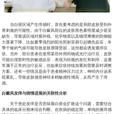
当白斑区域产生痒感时，首先要考虑的是局部皮肤受到外
界刺激的可能性。由于白癜风部位的皮肤黑色素明显减少甚至
缺失，导致该区域对紫外线、化学物质以及物理摩擦的防御能
力显著下降。比如夏季强烈的阳光照射容易引起晒伤反应，冬
季干燥的气候可能导致皮肤屏障受损，这些都会诱发瘙痒症
状。另外，部分患者在使用某些外用药物或光疗治疗后，皮肤
可能出现暂时性的敏感反应，表现为轻微的发红和刺痒，这通
常属于正常的治疗反应，但如果症状持续加重则需要及时调整
方案。还有一些情况是由于患者精神压力过大，神经内分泌系
统紊乱，导致皮肤感觉神经末梢敏感性增高，从而产生了痒
感。
白癜风发痒与病情进展的关联性分析
关于患处发痒是否意味着白斑会扩散这个问题，需要结合
具体的临床分期来综合判断。在疾病的稳定期，单纯的瘙痒感