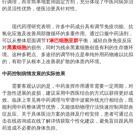
行调理，而非简单地套用固定方剂，充分体现了中医同病异治
的灵活性优势，使医治更具针对性。
现代药理研究表明，许多中药成分具有调节免疫功能、抗
氧化应激及改善局部微循环的多重作用。通过口服中药汤剂，
可以从整体层面调节
T淋巴细胞亚群
平衡，减轻自身免疫反应
对
黑素细胞
的损伤，同时为残余黑素细胞创造有利的生存微环
境。这种多靶点、多途径的调节特点是单纯外用药物难以比拟
的，有助于从根本上改善易扩散的体质内环境。
中药控制病情发展的实际效果
需要客观认识的是，中药发挥作用通常需要一定周期，对
于急性进展的皮损，建议采用中西医结合的方式以获得更好成
效。临床上常见将中药调理与窄谱中波紫外线光疗相结合，既
能利用中药整体调节优势，又能借助物理疗法快速控制局部炎
症反应。关于具体医治方案的选择及疗程安排，患者可通过点
击在线咨询或在线了解详情获取个性化建议，避免盲目跟风用
药造成不必要的身体负担。