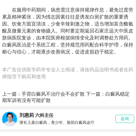
在服用中药期间，病患需注意保持规律作息，避免过度劳
累及精神紧张，因为情志因素往往是诱发白斑扩散的重要诱
因。饮食方面宜清淡，少食辛辣刺激之物，适当增加富含酪氨
酸及微量元素的食物摄入。同时要定期返回石家庄远大中医皮
肤病医院复诊，由本院医师根据病情变化及时调整处方用药。
白癜风医治是个系统工程，坚持规范用药配合科学护理，保持
耐心与信心，才能逐步改善病况，促进皮损趋于稳定。
本广告仅供医学药学专业人士阅读，请按药品说明书或者在药
师指导下购买和使用
上一篇：
手背白癜风不治疗会不会扩散
下一篇：
白癜风稳定
期军训有没有可能扩散
刘惠莉
六科主任
咨询
擅长儿童白癜风，青少年、脸部白癜风诊疗