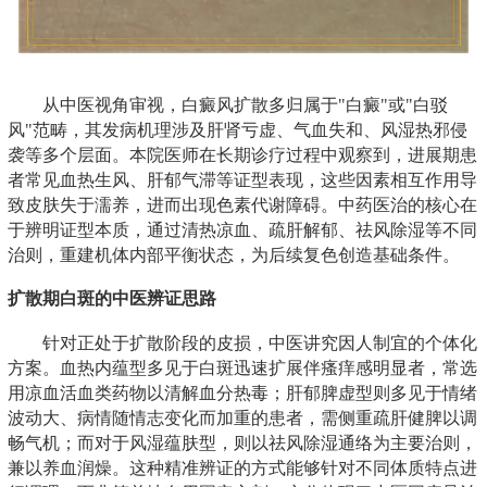
从中医视角审视，白癜风扩散多归属于"白癜"或"白驳
风"范畴，其发病机理涉及肝肾亏虚、气血失和、风湿热邪侵
袭等多个层面。本院医师在长期诊疗过程中观察到，进展期患
者常见血热生风、肝郁气滞等证型表现，这些因素相互作用导
致皮肤失于濡养，进而出现色素代谢障碍。中药医治的核心在
于辨明证型本质，通过清热凉血、疏肝解郁、祛风除湿等不同
治则，重建机体内部平衡状态，为后续复色创造基础条件。
扩散期白斑的中医辨证思路
针对正处于扩散阶段的皮损，中医讲究因人制宜的个体化
方案。血热内蕴型多见于白斑迅速扩展伴瘙痒感明显者，常选
用凉血活血类药物以清解血分热毒；肝郁脾虚型则多见于情绪
波动大、病情随情志变化而加重的患者，需侧重疏肝健脾以调
畅气机；而对于风湿蕴肤型，则以祛风除湿通络为主要治则，
兼以养血润燥。这种精准辨证的方式能够针对不同体质特点进