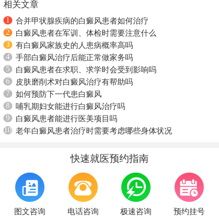
相关文章
1
合并甲状腺疾病的白癜风患者如何治疗
2
白癜风患者在军训、体检时需要注意什么
3
有白癜风家族史的人患病概率高吗
4
手部白癜风治疗后能正常做家务吗
5
白癜风患者在求职、求学时会受到影响吗
6
皮肤磨削术对白癜风治疗有帮助吗
7
如何预防下一代患白癜风
8
哺乳期妇女能进行白癜风治疗吗
9
白癜风患者能进行医美项目吗
10
老年白癜风患者治疗时需要考虑哪些身体状况
快速就医预约指南
图文咨询
电话咨询
极速咨询
预约挂号