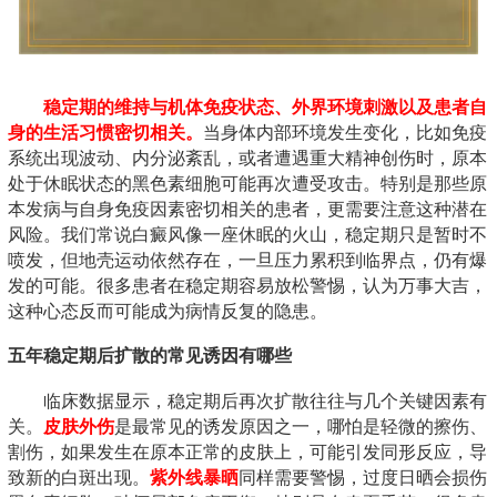
稳定期的维持与机体免疫状态、外界环境刺激以及患者自
身的生活习惯密切相关。
当身体内部环境发生变化，比如免疫
系统出现波动、内分泌紊乱，或者遭遇重大精神创伤时，原本
处于休眠状态的黑色素细胞可能再次遭受攻击。特别是那些原
本发病与自身免疫因素密切相关的患者，更需要注意这种潜在
风险。我们常说白癜风像一座休眠的火山，稳定期只是暂时不
喷发，但地壳运动依然存在，一旦压力累积到临界点，仍有爆
发的可能。很多患者在稳定期容易放松警惕，认为万事大吉，
这种心态反而可能成为病情反复的隐患。
五年稳定期后扩散的常见诱因有哪些
临床数据显示，稳定期后再次扩散往往与几个关键因素有
关。
皮肤外伤
是最常见的诱发原因之一，哪怕是轻微的擦伤、
割伤，如果发生在原本正常的皮肤上，可能引发同形反应，导
致新的白斑出现。
紫外线暴晒
同样需要警惕，过度日晒会损伤