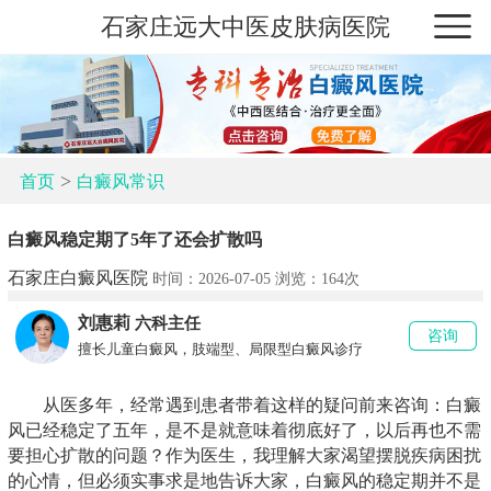
石家庄远大中医皮肤病医院
>
首页
白癜风常识
白癜风稳定期了5年了还会扩散吗
石家庄白癜风医院
时间：2026-07-05 浏览：
164次
刘惠莉
六科主任
咨询
擅长儿童白癜风，肢端型、局限型白癜风诊疗
从医多年，经常遇到患者带着这样的疑问前来咨询：白癜
风已经稳定了五年，是不是就意味着彻底好了，以后再也不需
要担心扩散的问题？作为医生，我理解大家渴望摆脱疾病困扰
的心情，但必须实事求是地告诉大家，白癜风的稳定期并不是