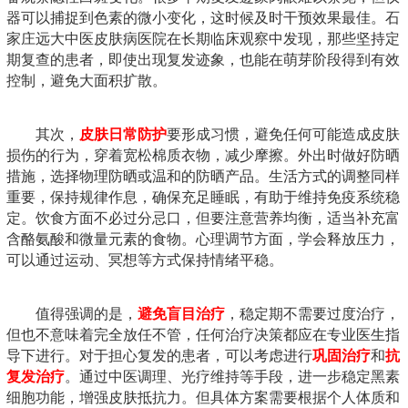
器可以捕捉到色素的微小变化，这时候及时干预效果最佳。石
家庄远大中医皮肤病医院在长期临床观察中发现，那些坚持定
期复查的患者，即使出现复发迹象，也能在萌芽阶段得到有效
控制，避免大面积扩散。
其次，
皮肤日常防护
要形成习惯，避免任何可能造成皮肤
损伤的行为，穿着宽松棉质衣物，减少摩擦。外出时做好防晒
措施，选择物理防晒或温和的防晒产品。生活方式的调整同样
重要，保持规律作息，确保充足睡眠，有助于维持免疫系统稳
定。饮食方面不必过分忌口，但要注意营养均衡，适当补充富
含酪氨酸和微量元素的食物。心理调节方面，学会释放压力，
可以通过运动、冥想等方式保持情绪平稳。
值得强调的是，
避免盲目治疗
，稳定期不需要过度治疗，
但也不意味着完全放任不管，任何治疗决策都应在专业医生指
导下进行。对于担心复发的患者，可以考虑进行
巩固治疗
和
抗
复发治疗
。通过中医调理、光疗维持等手段，进一步稳定黑素
细胞功能，增强皮肤抵抗力。但具体方案需要根据个人体质和