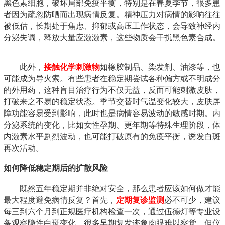
黑色素细胞，破坏局部免疫平衡，特别是在春夏季节，很多患
者因为疏忽防晒而出现病情反复。精神压力对病情的影响往往
被低估，长期处于焦虑、抑郁或高压工作状态，会导致神经内
分泌失调，释放大量应激激素，这些物质会干扰黑色素合成。
此外，
接触化学刺激物
如橡胶制品、染发剂、油漆等，也
可能成为导火索。有些患者在稳定期尝试各种偏方或不明成分
的外用药，这种盲目治疗行为不仅无益，反而可能刺激皮肤，
打破来之不易的稳定状态。季节交替时气温变化较大，皮肤屏
障功能容易受到影响，此时也是病情容易波动的敏感时期。内
分泌系统的变化，比如女性孕期、更年期等特殊生理阶段，体
内激素水平剧烈波动，也可能打破原有的免疫平衡，诱发白斑
再次活动。
如何降低稳定期后的扩散风险
既然五年稳定期并非绝对安全，那么患者应该如何做才能
最大程度避免病情反复？首先，
定期复诊监测
必不可少，建议
每三到六个月到正规医疗机构检查一次，通过伍德灯等专业设
备观察隐性白斑变化。很多早期复发迹象肉眼难以察觉，但仪