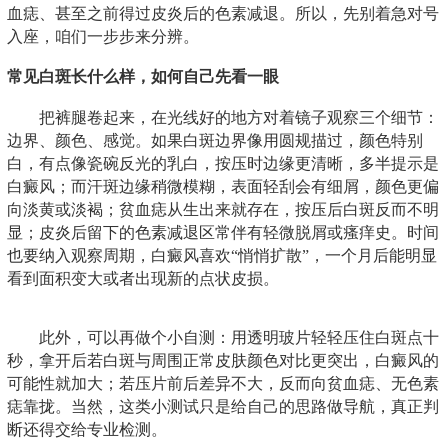
血痣、甚至之前得过皮炎后的色素减退。所以，先别着急对号
入座，咱们一步步来分辨。
常见白斑长什么样，如何自己先看一眼
把裤腿卷起来，在光线好的地方对着镜子观察三个细节：
边界、颜色、感觉。如果白斑边界像用圆规描过，颜色特别
白，有点像瓷碗反光的乳白，按压时边缘更清晰，多半提示是
白癜风；而汗斑边缘稍微模糊，表面轻刮会有细屑，颜色更偏
向淡黄或淡褐；贫血痣从生出来就存在，按压后白斑反而不明
显；皮炎后留下的色素减退区常伴有轻微脱屑或瘙痒史。时间
也要纳入观察周期，白癜风喜欢“悄悄扩散”，一个月后能明显
看到面积变大或者出现新的点状皮损。
此外，可以再做个小自测：用透明玻片轻轻压住白斑点十
秒，拿开后若白斑与周围正常皮肤颜色对比更突出，白癜风的
可能性就加大；若压片前后差异不大，反而向贫血痣、无色素
痣靠拢。当然，这类小测试只是给自己的思路做导航，真正判
断还得交给专业检测。