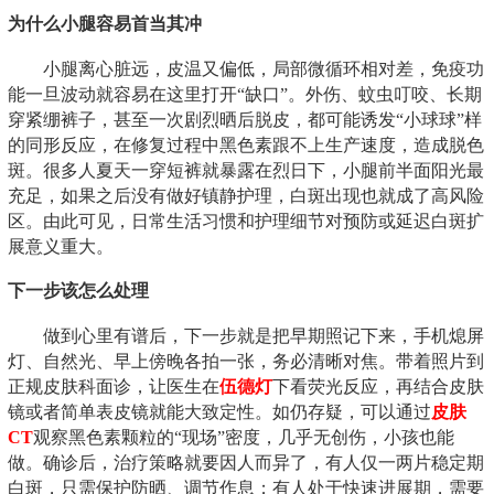
为什么小腿容易首当其冲
小腿离心脏远，皮温又偏低，局部微循环相对差，免疫功
能一旦波动就容易在这里打开“缺口”。外伤、蚊虫叮咬、长期
穿紧绷裤子，甚至一次剧烈晒后脱皮，都可能诱发“小球球”样
的同形反应，在修复过程中黑色素跟不上生产速度，造成脱色
斑。很多人夏天一穿短裤就暴露在烈日下，小腿前半面阳光最
充足，如果之后没有做好镇静护理，白斑出现也就成了高风险
区。由此可见，日常生活习惯和护理细节对预防或延迟白斑扩
展意义重大。
下一步该怎么处理
做到心里有谱后，下一步就是把早期照记下来，手机熄屏
灯、自然光、早上傍晚各拍一张，务必清晰对焦。带着照片到
正规皮肤科面诊，让医生在
伍德灯
下看荧光反应，再结合皮肤
镜或者简单表皮镜就能大致定性。如仍存疑，可以通过
皮肤
CT
观察黑色素颗粒的“现场”密度，几乎无创伤，小孩也能
做。确诊后，治疗策略就要因人而异了，有人仅一两片稳定期
白斑，只需保护防晒、调节作息；有人处于快速进展期，需要