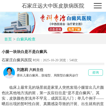
石家庄远大中医皮肤病医院
>
首页
白癜风检查
小腿一块块白是不是白癜风
石家庄白癜风医院
时间：2025-10-20 浏览：
540次
刘惠莉
六科主任
咨询
擅长儿童白癜风，肢端型、局限型白癜风诊疗
临床上最常见的场景就是家里人突然发现小腿冒出几片颜
色比其他地方浅的斑，第一反应往往是“是不是白癜风”。其
实，皮肤颜色变浅并不罕见，成因五花八门；举几个例子——
晒后出现的暂时性白斑、真菌感染导致的汗斑、出生就有的贫