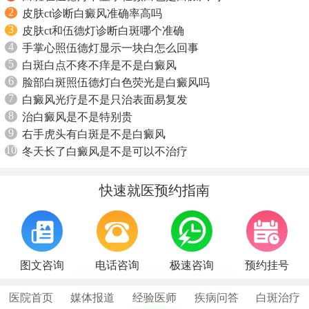
2
皮肤ct诊断白癜风准确率高吗
3
皮肤ct和伍德灯诊断白斑哪个准确
4
手掌心照伍德灯显示一块白怎么回事
5
白斑白点不疼不痒是不是白癜风
6
脸部白斑照伍德灯白色荧光是白癜风吗
7
白癜风光疗是不是只治表面易复发
8
治白癜风是不是特别贵
9
右手虎头有白斑是不是白癜风
10
冬天长了白癜风是不是可以不治疗
快速就医预约指南
图文咨询
电话咨询
极速咨询
预约挂号
医院首页
媒体报道
经验医师
疾病问答
白斑治疗