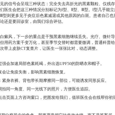
见的信号会呈现三种状态：完全失去高折光的黑素颗粒、仅残存
们医生会把这三种情况分别标记为Ⅰ型、Ⅱ型、Ⅲ型。Ⅰ型几乎能立
Ⅲ型则更多见于炎症后色素减退或其他原因的白斑。患者自己也
论还是要回诊室，由我们综合评估。
白癜风，下一步的重点是干预黑素细胞继续丢失。光疗、微针导
但用药方案千变万化，甚至季节交替时都需要微调，普通科普给
次带上皮肤CT复查片，让医生一张张比对，动态调整。
过强会加速局部色素耗竭，外出选UPF50的防晒衣和帽子。
夜会让免疫失衡，影响黑素细胞恢复。
：紧身衣裤、背包带长期摩擦同一部位，可能诱发同形反应。
周拍同一角度、同一光线下的照片，方便医生追踪。
点击页面上方咨询窗口，把图发给我们，值班医生会在线帮你初