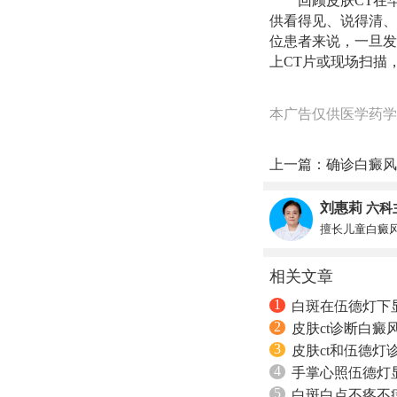
回顾皮肤CT在
供看得见、说得清、
位患者来说，一旦发
上CT片或现场扫描
本广告仅供医学药学
上一篇：
确诊白癜风
刘惠莉
六科
擅长儿童白癜
相关文章
1
白斑在伍德灯下
2
皮肤ct诊断白癜
3
皮肤ct和伍德灯
4
手掌心照伍德灯
5
白斑白点不疼不