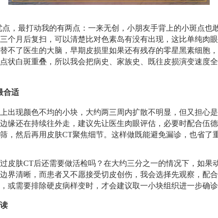
优点，最打动我的有两点：一来无创，小朋友手背上的小斑点也
三个月后复扫，可以清楚比对色素岛有没有出现，这比单纯肉眼
替不了医生的大脑，早期皮损里如果还有残存的零星黑素细胞，
点状白斑重叠，所以我会把病史、家族史、既往皮损演变速度全
最合适
上出现颜色不均的小块，大约两三周内扩散不明显，但又担心是
边缘还在持续往外走，建议先让医生肉眼评估，必要时配合伍德
筛，然后再用皮肤CT聚焦细节。这样做既能避免漏诊，也省了
过皮肤CT后还需要做活检吗？在大约三分之一的情况下，如果
边界清晰，而患者又不愿接受切皮创伤，我会选择先观察，配合
，或需要排除硬皮病样变时，才会建议取一小块组织进一步确诊
读