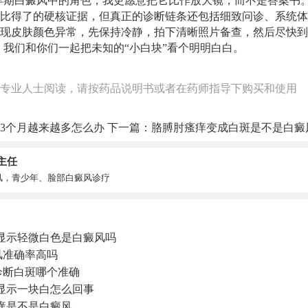
早期白癜风中的角色，我更愿意把它比作放大镜，而不是答案书
比得了的硬核证据，但真正的诊断链条还包括细致问诊、系统体
现皮肤颜色异常，先保持冷静，拍下清晰照片备查，然后尽快到
，我们和你们一起把未知的“小白块”看个明明白白。
专业人士阅读，请按药品说明书或者在药师指导下购买和使用
3个月越来越多怎么办
下一篇：
胳膊肘瘙痒变成白斑是不是白癜
主任
风，青少年、脸部白癜风诊疗
显示轻微白色是白癜风吗
风准确率高吗
诊断白斑哪个准确
显示一块白怎么回事
痒是不是白癜风