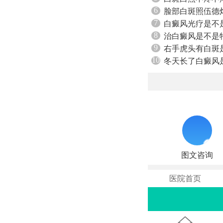
6
脸部白斑照伍德
7
白癜风光疗是不
8
治白癜风是不是
9
右手虎头有白斑
10
冬天长了白癜风
图文咨询
医院首页