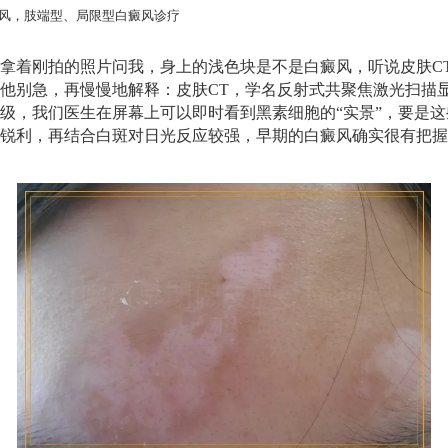
风，肢端型、局限型白癜风诊疗
拿着刚拍的照片问我，身上的浅色块是不是白癜风，听说皮肤C
他别急，再慢慢地解释：皮肤CT，学名反射式共聚焦激光扫描
级，我们医生在屏幕上可以即时看到黑素细胞的“实景”，要是
锐利，再结合白斑对日光反应较强，早期的白癜风确实很有把握