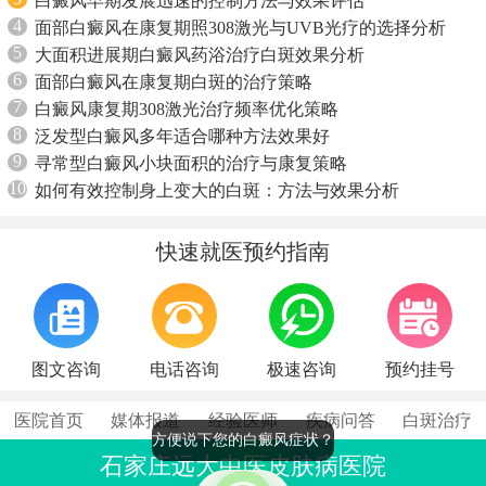
白癜风早期发展迅速的控制方法与效果评估
4
面部白癜风在康复期照308激光与UVB光疗的选择分析
5
大面积进展期白癜风药浴治疗白斑效果分析
6
面部白癜风在康复期白斑的治疗策略
7
白癜风康复期308激光治疗频率优化策略
8
泛发型白癜风多年适合哪种方法效果好
9
寻常型白癜风小块面积的治疗与康复策略
10
如何有效控制身上变大的白斑：方法与效果分析
快速就医预约指南
图文咨询
电话咨询
极速咨询
预约挂号
医院首页
媒体报道
经验医师
疾病问答
白斑治疗
方便说下您的白癜风症状？
石家庄远大中医皮肤病医院