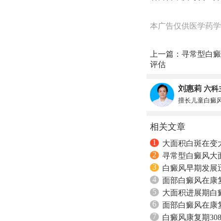
本广告仅供医学药学
上一篇：
寻常型白癜
评估
刘惠莉
六科
擅长儿童白癜
相关文章
1
大面积白斑在变
2
寻常型白癜风大
3
白癜风早期发展
4
面部白癜风在康复
5
大面积进展期白
6
面部白癜风在康
7
白癜风康复期30