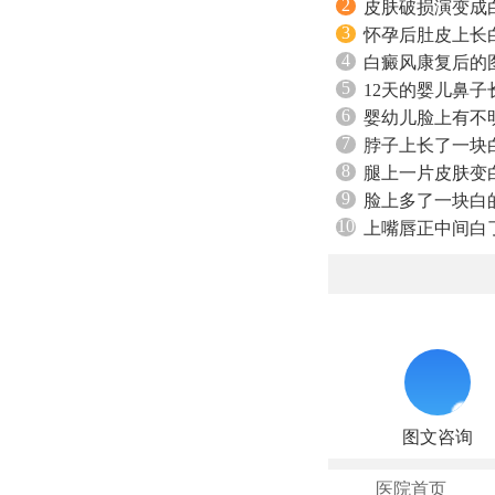
2
皮肤破损演变成
3
怀孕后肚皮上长
4
白癜风康复后的
5
12天的婴儿鼻
6
婴幼儿脸上有不
7
脖子上长了一块
8
腿上一片皮肤变
9
脸上多了一块白
10
上嘴唇正中间白
图文咨询
医院首页