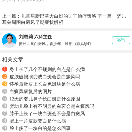
上一篇：
儿童肩膀巴掌大白斑的适宜治疗策略
下一篇：
婴儿
耳朵周围白癜风早期症状解析
刘惠莉
六科主任
咨询
擅长儿童白癜风，青少年、脸部白癜风诊疗
相关文章
1
身上长了几个不规则的白点是什么病
2
皮肤破损演变成白斑会是白癜风吗
3
怀孕后肚皮上长白色斑块是什么病
4
白癜风康复后的图片
5
12天的婴儿鼻子长白斑是什么原因
6
婴幼儿脸上有不明显的白斑会是白癜风吗
7
脖子上长了一块白斑会不会是白癜风
8
腿上一片皮肤变白是什么病
9
脸上多了一块白的是怎么回事