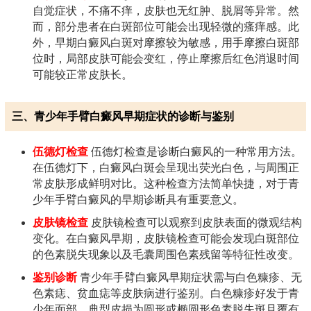
自觉症状，不痛不痒，皮肤也无红肿、脱屑等异常。然
而，部分患者在白斑部位可能会出现轻微的瘙痒感。此
外，早期白癜风白斑对摩擦较为敏感，用手摩擦白斑部
位时，局部皮肤可能会变红，停止摩擦后红色消退时间
可能较正常皮肤长。
三、青少年手臂白癜风早期症状的诊断与鉴别
伍德灯检查
伍德灯检查是诊断白癜风的一种常用方法。
在伍德灯下，白癜风白斑会呈现出荧光白色，与周围正
常皮肤形成鲜明对比。这种检查方法简单快捷，对于青
少年手臂白癜风的早期诊断具有重要意义。
皮肤镜检查
皮肤镜检查可以观察到皮肤表面的微观结构
变化。在白癜风早期，皮肤镜检查可能会发现白斑部位
的色素脱失现象以及毛囊周围色素残留等特征性改变。
鉴别诊断
青少年手臂白癜风早期症状需与白色糠疹、无
色素痣、贫血痣等皮肤病进行鉴别。白色糠疹好发于青
少年面部，典型皮损为圆形或椭圆形色素脱失斑且覆有