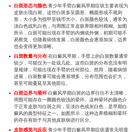
白斑形态与颜色
青少年手臂白癜风早期症状主要表现为
皮肤出现白斑。这些白斑多呈圆形、椭圆形或不规则
形，大小多为指甲至钱币大小。白斑颜色较浅，通常为
淡白色或乳白色，与周围正常皮肤界限相对模糊。如图
所示，白斑可能出现在手臂的内侧或外侧，初期可能不
易察觉，但随着病情发展，白斑颜色会逐渐加深，边界
也会变得更加清晰。
白斑数量与分布
在白癜风早期，手臂上的白斑数量通常
较少，可能仅为一处或几处。这些白斑的分布也没有明
显规律，可能出现在手臂的任何部位。然而，随着病情
进展，白斑数量可能会逐渐增多，分布范围也会扩大，
甚至可能蔓延至其他部位。
白斑边界与晕环
白癜风早期白斑的边界往往不太清晰，
周围可能存在一圈颜色较浅的晕环。这种晕环的颜色介
于正常皮肤与白斑之间，呈淡白色或灰白色，是早期白
癜风的典型特征之一。如图所示，这种边界模糊和晕环
的存在有助于与其他皮肤病进行区分。
皮肤感觉与反应
青少年手臂白癜风早期症状通常无明显