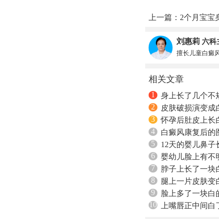
上一篇：
2个月宝宝
刘惠莉
六科
擅长儿童白癜
相关文章
1
身上长了几个不
2
皮肤破损演变成
3
怀孕后肚皮上长
4
白癜风康复后的
5
12天的婴儿鼻
6
婴幼儿脸上有不
7
脖子上长了一块
8
腿上一片皮肤变
9
脸上多了一块白
10
上嘴唇正中间白