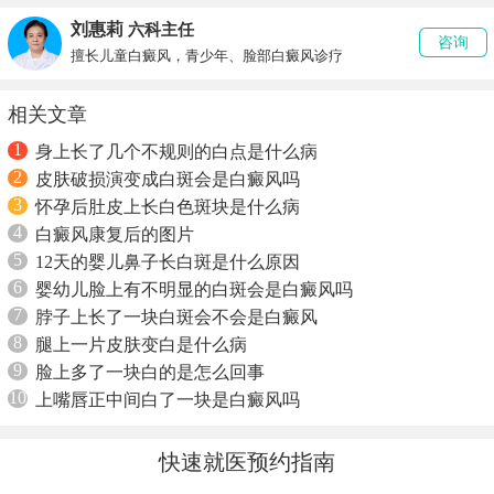
刘惠莉
六科主任
咨询
擅长儿童白癜风，青少年、脸部白癜风诊疗
相关文章
1
身上长了几个不规则的白点是什么病
2
皮肤破损演变成白斑会是白癜风吗
3
怀孕后肚皮上长白色斑块是什么病
4
白癜风康复后的图片
5
12天的婴儿鼻子长白斑是什么原因
6
婴幼儿脸上有不明显的白斑会是白癜风吗
7
脖子上长了一块白斑会不会是白癜风
8
腿上一片皮肤变白是什么病
9
脸上多了一块白的是怎么回事
10
上嘴唇正中间白了一块是白癜风吗
快速就医预约指南