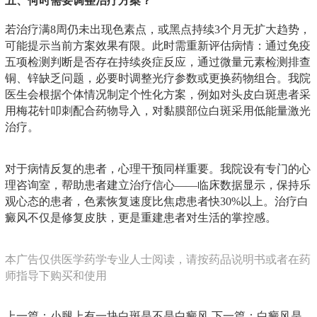
五、何时需要调整治疗方案？
若治疗满8周仍未出现色素点，或黑点持续3个月无扩大趋势，
可能提示当前方案效果有限。此时需重新评估病情：通过免疫
五项检测判断是否存在持续炎症反应，通过微量元素检测排查
铜、锌缺乏问题，必要时调整光疗参数或更换药物组合。我院
医生会根据个体情况制定个性化方案，例如对头皮白斑患者采
用梅花针叩刺配合药物导入，对黏膜部位白斑采用低能量激光
治疗。
对于病情反复的患者，心理干预同样重要。我院设有专门的心
理咨询室，帮助患者建立治疗信心——临床数据显示，保持乐
观心态的患者，色素恢复速度比焦虑患者快30%以上。治疗白
癜风不仅是修复皮肤，更是重建患者对生活的掌控感。
本广告仅供医学药学专业人士阅读，请按药品说明书或者在药
师指导下购买和使用
上一篇：
小腿上有一块白斑是不是白癜风
下一篇：
白癜风是