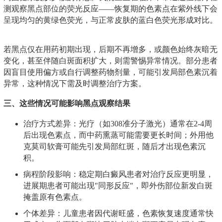
测观察黑点部位的荧光反应——恢复期的色素点在紫外线下会
呈现均匀的黄绿色荧光，与正常皮肤的蓝白色荧光形成对比。
若黑点仅在用药初期出现，后期不再增多，或颜色始终灰暗无
变化，甚至伴随白斑面积扩大，则需警惕异常情况。部分患者
因盲目使用偏方或自行调整药物剂量，可能引发局部色素沉着
异常，这种情况下需及时调整治疗方案。
三、这些情况可能影响黑点观察结果
治疗方式差异：光疗（如308准分子激光）通常在2-4周
后出现色素点，而中药熏蒸可能需要更长时间；外用他
克莫司软膏可能先引发局部红斑，随后才出现色素沉
积。
病程阶段影响：稳定期白癜风患者对治疗反应更明显，
进展期患者可能出现"同形反应"，即外伤部位新发白斑
掩盖原有色素点。
个体差异：儿童患者因代谢旺盛，色素恢复速度通常快