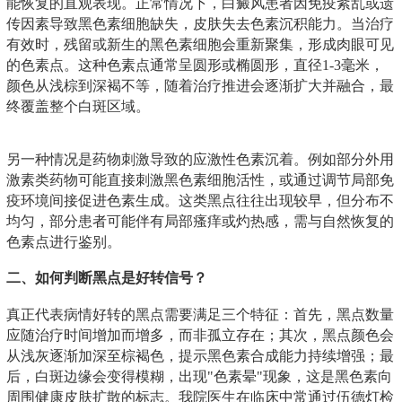
能恢复的直观表现。正常情况下，白癜风患者因免疫紊乱或遗
传因素导致黑色素细胞缺失，皮肤失去色素沉积能力。当治疗
有效时，残留或新生的黑色素细胞会重新聚集，形成肉眼可见
的色素点。这种色素点通常呈圆形或椭圆形，直径1-3毫米，
颜色从浅棕到深褐不等，随着治疗推进会逐渐扩大并融合，最
终覆盖整个白斑区域。
另一种情况是药物刺激导致的应激性色素沉着。例如部分外用
激素类药物可能直接刺激黑色素细胞活性，或通过调节局部免
疫环境间接促进色素生成。这类黑点往往出现较早，但分布不
均匀，部分患者可能伴有局部瘙痒或灼热感，需与自然恢复的
色素点进行鉴别。
二、如何判断黑点是好转信号？
真正代表病情好转的黑点需要满足三个特征：首先，黑点数量
应随治疗时间增加而增多，而非孤立存在；其次，黑点颜色会
从浅灰逐渐加深至棕褐色，提示黑色素合成能力持续增强；最
后，白斑边缘会变得模糊，出现"色素晕"现象，这是黑色素向
周围健康皮肤扩散的标志。我院医生在临床中常通过伍德灯检