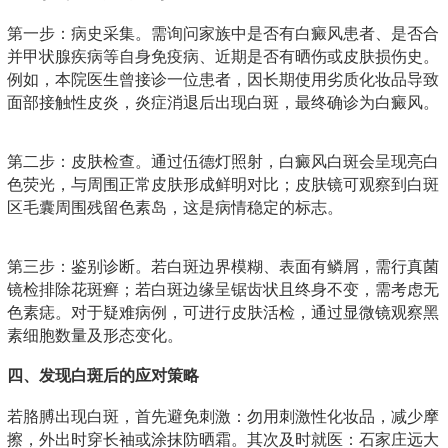
第一步：病史采集。需询问家族中是否有白癜风患者、是否合
并甲状腺疾病等自身免疫病、近期是否有晒伤或皮肤损伤史。
例如，本院医生曾接诊一位患者，因长期使用劣质化妆品导致
面部接触性皮炎，炎症消退后出现白斑，最终确诊为白癜风。
第二步：皮肤检查。通过伍德灯照射，白癜风白斑会呈现亮白
色荧光，与周围正常皮肤形成鲜明对比；皮肤镜可观察到白斑
区毛囊周围残留色素岛，这是病情稳定的标志。
第三步：鉴别诊断。若白斑边界模糊、表面有鳞屑，需行真菌
镜检排除花斑癣；若白斑边缘呈锯齿状且终身不变，需考虑无
色素痣。对于疑难病例，可进行皮肤活检，通过显微镜观察黑
素细胞数量及形态变化。
四、发现白斑后的应对策略
若胳膊出现白斑，首先避免刺激：勿用刺激性化妆品，减少摩
擦，外出时穿长袖或涂抹防晒霜。其次及时就医：石家庄远大