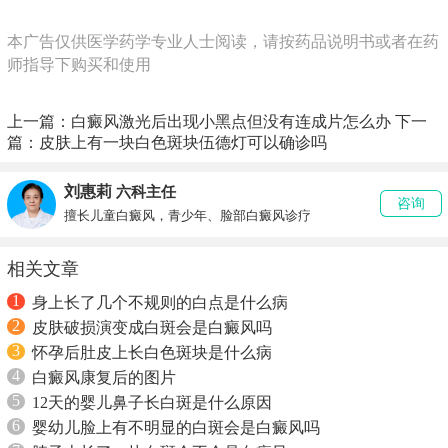
本广告仅供医学药学专业人士阅读，请按药品说明书或者在药
师指导下购买和使用
上一篇：
白癜风激光后出现小黑点但没有连成片怎么办
下一
篇：
皮肤上有一块白色斑块伍德灯可以确诊吗
刘惠莉
六科主任
咨询
擅长儿童白癜风，青少年、脸部白癜风诊疗
相关文章
1
身上长了几个不规则的白点是什么病
2
皮肤破损演变成白斑会是白癜风吗
3
怀孕后肚皮上长白色斑块是什么病
4
白癜风康复后的图片
5
12天的婴儿鼻子长白斑是什么原因
6
婴幼儿脸上有不明显的白斑会是白癜风吗