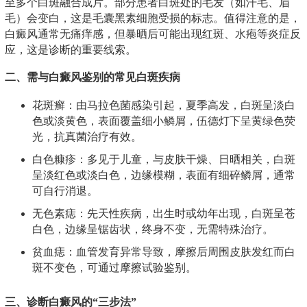
至多个白斑融合成片。部分患者白斑处的毛发（如汗毛、眉
毛）会变白，这是毛囊黑素细胞受损的标志。值得注意的是，
白癜风通常无痛痒感，但暴晒后可能出现红斑、水疱等炎症反
应，这是诊断的重要线索。
二、需与白癜风鉴别的常见白斑疾病
花斑癣：由马拉色菌感染引起，夏季高发，白斑呈淡白
色或淡黄色，表面覆盖细小鳞屑，伍德灯下呈黄绿色荧
光，抗真菌治疗有效。
白色糠疹：多见于儿童，与皮肤干燥、日晒相关，白斑
呈淡红色或淡白色，边缘模糊，表面有细碎鳞屑，通常
可自行消退。
无色素痣：先天性疾病，出生时或幼年出现，白斑呈苍
白色，边缘呈锯齿状，终身不变，无需特殊治疗。
贫血痣：血管发育异常导致，摩擦后周围皮肤发红而白
斑不变色，可通过摩擦试验鉴别。
三、诊断白癜风的“三步法”