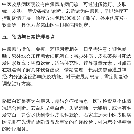
中医皮肤病医院设有白癜风专病门诊，可通过伍德灯、皮肤
镜、皮肤CT等设备精准诊断。若确诊为白癜风，早期治疗可
控制病情进展，治疗方法包括308准分子激光、外用他克莫司
软膏等，具体方案需由医生根据病情制定。
五、预防与日常护理要点
白癜风与遗传、免疫、环境因素相关，日常需注意：避免暴
晒，紫外线会加速黑素细胞凋亡；减少外伤，皮肤破损可能诱
发同形反应；均衡饮食，适当补充铜、锌等微量元素，可点击
在线咨询了解具体饮食建议；情绪管理，长期焦虑会通过神
经-内分泌途径影响免疫功能。对于进展期患者，需定期复诊
调整治疗方案。
胳膊白斑是否为白癜风，需结合症状特点、医学检查及个体情
况综合判断。若白斑呈瓷白色、边界清晰、无鳞屑，或伴有毛
发变白，建议尽快到专业皮肤科就诊。石家庄远大中医皮肤病
医院拥有先进的诊断设备及丰富的临床经验，可为您提供精准
的诊疗服务。