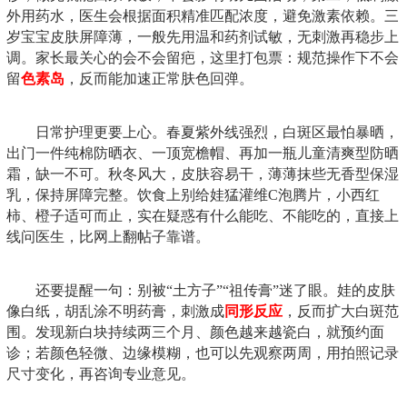
外用药水，医生会根据面积精准匹配浓度，避免激素依赖。三
岁宝宝皮肤屏障薄，一般先用温和药剂试敏，无刺激再稳步上
调。家长最关心的会不会留疤，这里打包票：规范操作下不会
留
色素岛
，反而能加速正常肤色回弹。
日常护理更要上心。春夏紫外线强烈，白斑区最怕暴晒，
出门一件纯棉防晒衣、一顶宽檐帽、再加一瓶儿童清爽型防晒
霜，缺一不可。秋冬风大，皮肤容易干，薄薄抹些无香型保湿
乳，保持屏障完整。饮食上别给娃猛灌维C泡腾片，小西红
柿、橙子适可而止，实在疑惑有什么能吃、不能吃的，直接上
线问医生，比网上翻帖子靠谱。
还要提醒一句：别被“土方子”“祖传膏”迷了眼。娃的皮肤
像白纸，胡乱涂不明药膏，刺激成
同形反应
，反而扩大白斑范
围。发现新白块持续两三个月、颜色越来越瓷白，就预约面
诊；若颜色轻微、边缘模糊，也可以先观察两周，用拍照记录
尺寸变化，再咨询专业意见。