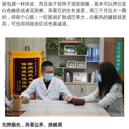
面包屑一样掉皮、而且孩子前阵子感冒咳嗽，基本可以押注是
白色糠疹或者花斑癣。再看它的生长速度，两三个月拉大一圈
的，得留个心眼；一眨眼就扩散成巴掌大，白癜风的嫌疑就更
高，可也得排除炎症后色素减退。
先辨颜色，再看边界、摸鳞屑