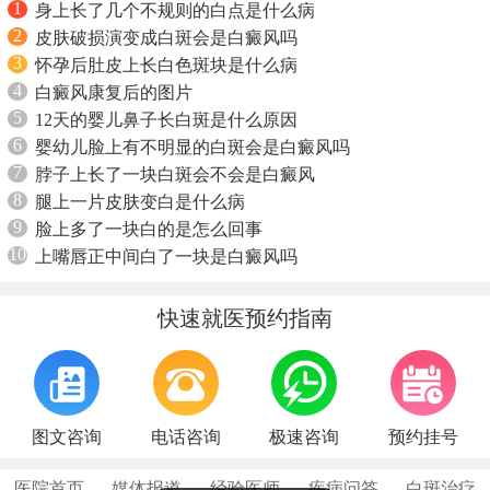
1
身上长了几个不规则的白点是什么病
2
皮肤破损演变成白斑会是白癜风吗
3
怀孕后肚皮上长白色斑块是什么病
4
白癜风康复后的图片
5
12天的婴儿鼻子长白斑是什么原因
6
婴幼儿脸上有不明显的白斑会是白癜风吗
7
脖子上长了一块白斑会不会是白癜风
8
腿上一片皮肤变白是什么病
9
脸上多了一块白的是怎么回事
10
上嘴唇正中间白了一块是白癜风吗
快速就医预约指南
图文咨询
电话咨询
极速咨询
预约挂号
医院首页
媒体报道
经验医师
疾病问答
白斑治疗