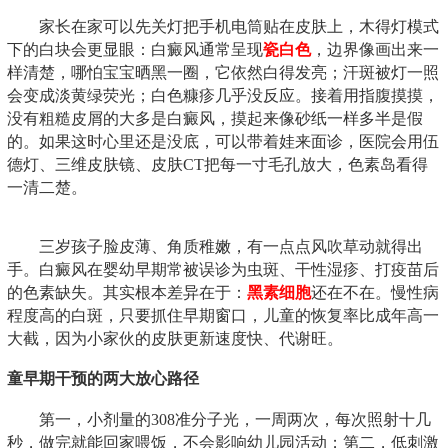
家长在家可以先关灯把手机电筒贴在皮肤上，木得灯模式
下的白块会更显眼：白癜风通常呈现
瓷白色
，边界像画出来一
样清楚，哪怕宝宝晒黑一圈，它依然白得发亮；汗斑被灯一照
会变成淡黄绿荧光；白色糠疹几乎没反应。接着用指腹摸摸，
没有粗糙皮屑的大多是白癜风，摸起来像砂纸一样多半是假
的。如果这时心里还是没底，可以带着娃来面诊，医院会用伍
德灯、三维皮肤镜、皮肤CT把每一寸毛孔放大，色素岛看得
一清二楚。
三岁孩子脸皮薄、角质稚嫩，有一点点风吹草动就得出
手。白癜风在婴幼早期常被误诊为虫斑、干性湿疹、打疫苗后
的色素缺失。其实根本差异在于：
黑素细胞
还在不在。慢性病
程度高的白斑，只要抓住早期窗口，儿童的恢复率比成年高一
大截，因为小家伙的皮肤更新速度快、代谢旺。
童早期干预的两大放心路径
第一，小剂量的308准分子光，一周两次，每次照射十几
秒，做完就能回家喂饭，不会影响幼儿园活动；第二，低刺激