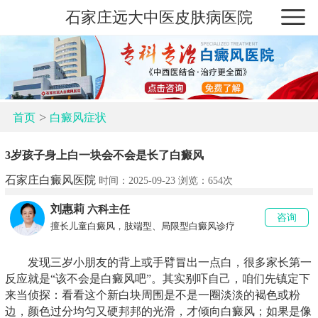
石家庄远大中医皮肤病医院
>
首页
白癜风症状
3岁孩子身上白一块会不会是长了白癜风
石家庄白癜风医院
时间：2025-09-23 浏览：
654次
刘惠莉
六科主任
咨询
擅长儿童白癜风，肢端型、局限型白癜风诊疗
发现三岁小朋友的背上或手臂冒出一点白，很多家长第一
反应就是“该不会是白癜风吧”。其实别吓自己，咱们先镇定下
来当侦探：看看这个新白块周围是不是一圈淡淡的褐色或粉
边，颜色过分均匀又硬邦邦的光滑，才倾向白癜风；如果是像