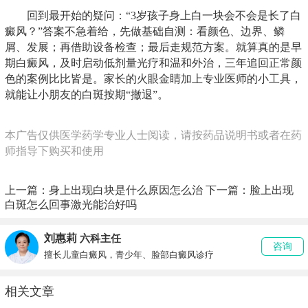
回到最开始的疑问：“3岁孩子身上白一块会不会是长了白
癜风？”答案不急着给，先做基础自测：看颜色、边界、鳞
屑、发展；再借助设备检查；最后走规范方案。就算真的是早
期白癜风，及时启动低剂量光疗和温和外治，三年追回正常颜
色的案例比比皆是。家长的火眼金睛加上专业医师的小工具，
就能让小朋友的白斑按期“撤退”。
本广告仅供医学药学专业人士阅读，请按药品说明书或者在药
师指导下购买和使用
上一篇：
身上出现白块是什么原因怎么治
下一篇：
脸上出现
白斑怎么回事激光能治好吗
刘惠莉
六科主任
咨询
擅长儿童白癜风，青少年、脸部白癜风诊疗
相关文章