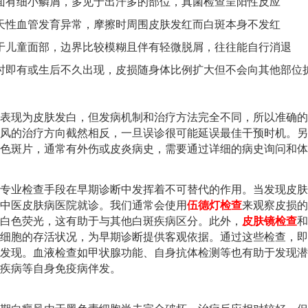
面有细小鳞屑，多见于出汗多的部位，真菌检查呈阳性反应
天性血管发育异常，摩擦时周围皮肤发红而白斑本身不发红
于儿童面部，边界比较模糊且伴有轻微脱屑，往往能自行消退
时即有或生后不久出现，皮损随身体比例扩大但不会向其他部位
表现为皮肤发白，但发病机制和治疗方法完全不同，所以准确的
风的治疗方向截然相反，一旦误诊很可能延误最佳干预时机。另
色斑片，通常有外伤或皮炎病史，需要通过详细的病史询问和体
专业检查手段在早期诊断中发挥着不可替代的作用。当发现皮肤
中医皮肤病医院就诊。我们通常会使用
伍德灯检查
来观察皮损的
白色荧光，这有助于与其他白斑疾病区分。此外，
皮肤镜检查
和
细胞的存活状况，为早期诊断提供客观依据。通过这些检查，即
发现。血液检查如甲状腺功能、自身抗体检测等也有助于发现潜
疾病等自身免疫病伴发。