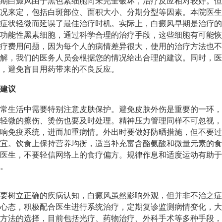
期白癜风由于黑色素细胞尚未完全破坏，治疗反应相对较好。但
况来定，包括白斑部位、面积大小、分期分型等因素。本院医生
症状轻微而延误了最佳治疗时机。实际上，白癜风早期是治疗的
功能性黑素细胞，通过科学合理的治疗手段，这些细胞有可能恢
疗费用问题，因为每个人的病情差异很大，使用的治疗方法也不
解，我们的医务人员会根据您的情况给出合理的建议。同时，医
，避免盲目用药带来的不良反应。
建议
常生活中需要特别注意皮肤保护。避免皮肤外伤是重要的一环，
轻微的擦伤、烫伤也要及时处理。精神压力管理同样不可忽视，
响免疫系统，进而加重病情。外出时要做好防晒措施，但不要过
宜。饮食上保持营养均衡，适当补充富含酪氨酸和微量元素的食
医生，不要轻信网络上的食疗偏方。规律作息和适度运动有助于
。
要树立正确的疾病认知，白癜风虽然影响外观，但并非不治之症
心态，积极配合医生进行系统治疗，定期复诊监测病情变化，大
方法的选择，目前包括光疗、药物治疗、外科手术等多种手段，