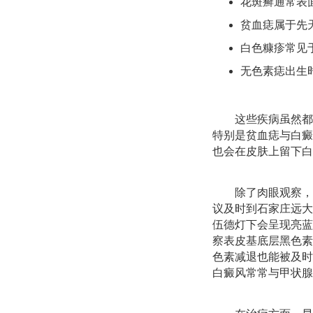
花斑癣通常表
贫血痣属于先
白色糠疹常见
无色素痣出生
这些疾病虽然都
特别是贫血痣与白癜
也会在皮肤上留下白
除了肉眼观察，
议及时到石家庄远大
伍德灯下会呈现亮蓝
察表皮基底层黑色素
色素减退也能被及时
白癜风常常与甲状腺