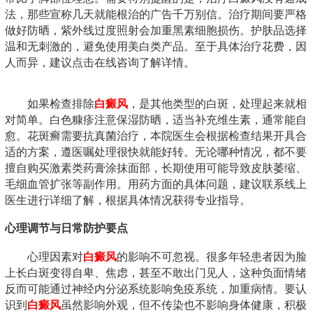
法，那些宣称几天就能根治的广告千万别信。治疗期间要严格
做好防晒，紫外线过度照射会加重黑素细胞损伤。护肤品选择
温和无刺激的，避免使用美白类产品。至于具体治疗花费，因
人而异，建议点击在线咨询了解详情。
如果检查排除
白癜风
，是其他类型的白斑，处理起来就相
对简单。白色糠疹注意保湿防晒，适当补充维生素，通常能自
愈。花斑癣需要抗真菌治疗，本院医生会根据检查结果开具合
适的方案，遵医嘱处理很快就能好转。无论哪种情况，都不要
擅自购买激素类药膏涂抹面部，长期使用可能导致皮肤萎缩、
毛细血管扩张等副作用。用药方面的具体问题，建议联系线上
医生进行详细了解，根据具体情况获得专业指导。
心理调节与日常防护要点
心理因素对
白癜风
的影响不可忽视。很多年轻患者因为脸
上长白斑变得自卑、焦虑，甚至不敢出门见人，这种负面情绪
反而可能通过神经内分泌系统影响免疫系统，加重病情。要认
识到
白癜风
虽然影响外观，但不传染也不影响身体健康，积极