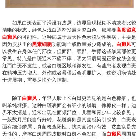
如果白斑表面平滑没有皮屑，边界呈现模糊不清或者比较
清晰的状态，颜色从浅白逐渐发展为瓷白色，那就要
高度留意
白癜风
的可能性。这种病属于后天性色素脱失性疾病，主要是
因为皮肤里的
黑素细胞
功能凋亡或数量减少造成的。
白癜风
可
以发生在身体任何部位，但面部、颈部、手背这些暴露部位更
常见。特点是白斑通常不痛不痒，晒太阳后周围正常皮肤会变
红而白斑不发红，或者白斑区域稍微发红。有些患者发现白斑
在精神压力增大、外伤或者暴晒后会明显扩大，这说明病情处
于进展期，需要尽快介入控制。
除了
白癜风
，年轻人脸上长白斑更常见的是白色糠疹，也
叫单纯糠疹。这种白斑表面会有细小的鳞屑，像糠皮一样，边
界不太清楚，通常出现在面颊部位，儿童和青少年比较多见，
一般数月后能自行好转。花斑癣则是真菌感染引起的，白斑表
面有细薄鳞屑，真菌检查阳性，抗真菌治疗有效。贫血痣是先
天性的，摩擦白斑周围皮肤时白斑不会发红，而
白癜风
周围皮