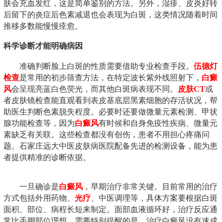
肤会充血发红，这是简单鉴别的方法。另外，湿疹、皮炎好转
后留下的炎症后色素减退也会表现为白斑，这类情况随着时间
推移多数能慢慢痊愈。
科学诊断才能明确病因
准确判断脸上白斑的性质需要借助专业检查手段。
伍德灯
检查
是常用的初步筛查方法，在特定波长紫外线照射下，
白癜
风
会呈现亮蓝白色荧光，而其他白斑病表现不同。
皮肤CT
或
者皮肤镜检查能直观看到表皮基底层黑素细胞的存活状况，帮
助医生判断色素脱失程度。必要时还要做微量元素检测、甲状
腺功能检查等，因为
白癜风
有时候和自身免疫性疾病、微量元
素缺乏有关联。这些检查都没有创伤，患者不用担心疼痛问
题。石家庄远大中医皮肤病医院配备先进的检测设备，能为患
者提供精准的诊断依据。
一旦确诊是
白癜风
，早期治疗非常关键。目前常用的治疗
方式包括外用药物、
光疗
、中医调理等，具体方案要根据白斑
面积、部位、病程长短来制定。面部血液循环好，治疗反应通
常比手脚部位理想。需要特别提醒的是，治疗白癜风没有速成