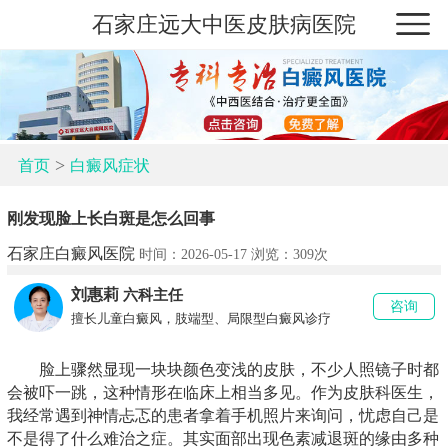
石家庄远大中医皮肤病医院
>
首页
白癜风症状
刚发现脸上长白斑是怎么回事
石家庄白癜风医院
时间：2026-05-17 浏览：
309次
刘惠莉
六科主任
咨询
擅长儿童白癜风，肢端型、局限型白癜风诊疗
脸上骤然显现一块块颜色变浅的皮肤，不少人照镜子时都
会被吓一跳，这种情形在临床上相当多见。作为皮肤科医生，
我经常遇到神情忐忑的患者拿着手机照片来询问，忧虑自己是
不是得了什么难治之症。其实面部出现色素减退斑的缘由多种