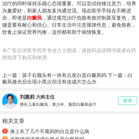
治疗的同时保持乐观心态很重要。可以尝试转移注意力，培养
兴趣爱好，和家人朋友多沟通交流。现在医学手段在不断进
步，即使是
白癜风
，通过规范治疗也能有效控制甚至复色，关
键是要有耐心和信心。日常生活中注意规律作息，避免熬夜，
饮食上保证营养均衡，这些都有助于病情恢复。
本广告仅供医学药学专业人士阅读，请按药品说明书或者在药
师指导下购买和使用
上一篇：
孩子右额头有一块有点发白是白癜风吗
下一篇：
白
癜风激光后出现小黑点但没有连成片怎么办
刘惠莉
六科主任
咨询
擅长儿童白癜风，青少年、脸部白癜风诊疗
相关文章
1
身上长了几个不规则的白点是什么病
2