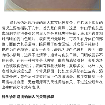
眉毛旁边出现白斑的原因其实比较复杂，在临床上常见的
情况主要包括以下几种。首先是白癜风，这是一种由于皮肤黑
素细胞功能消失引起的后天性色素脱失性疾病，表现为边界相
对清晰的乳白色斑片，表面光滑无鳞屑，可发生在身体任何部
位，面部尤其是眉弓、眼周属于好发区域。其次是单纯糠疹，
也称为白色糠疹，多见于面部，表现为淡白色斑片，表面可能
有细小鳞屑，边界不太清晰，通常与皮肤干燥、日晒或营养不
良有关。还有一种可能是花斑癣，由真菌感染引起，表现为淡
白色或淡褐色斑片，表面有糠秕状鳞屑，夏季多发。此外，炎
症后色素减退也是一个常见原因，比如之前局部有过皮炎、湿
疹或外伤，愈合后可能暂时留下色素减退斑。极少数情况下还
可能与贫血痣、无色素痣等先天性问题有关，不过这些通常在
出生时或幼年就有表现。
科学诊断是明确病因的关键步骤