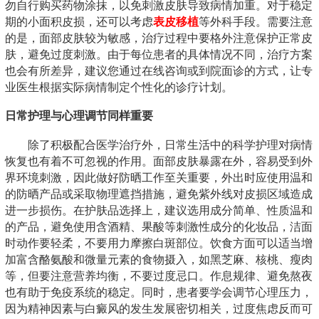
勿自行购买药物涂抹，以免刺激皮肤导致病情加重。对于稳定
期的小面积皮损，还可以考虑
表皮移植
等外科手段。需要注意
的是，面部皮肤较为敏感，治疗过程中要格外注意保护正常皮
肤，避免过度刺激。由于每位患者的具体情况不同，治疗方案
也会有所差异，建议您通过在线咨询或到院面诊的方式，让专
业医生根据实际病情制定个性化的诊疗计划。
日常护理与心理调节同样重要
除了积极配合医学治疗外，日常生活中的科学护理对病情
恢复也有着不可忽视的作用。面部皮肤暴露在外，容易受到外
界环境刺激，因此做好防晒工作至关重要，外出时应使用温和
的防晒产品或采取物理遮挡措施，避免紫外线对皮损区域造成
进一步损伤。在护肤品选择上，建议选用成分简单、性质温和
的产品，避免使用含酒精、果酸等刺激性成分的化妆品，洁面
时动作要轻柔，不要用力摩擦白斑部位。饮食方面可以适当增
加富含酪氨酸和微量元素的食物摄入，如黑芝麻、核桃、瘦肉
等，但要注意营养均衡，不要过度忌口。作息规律、避免熬夜
也有助于免疫系统的稳定。同时，患者要学会调节心理压力，
因为精神因素与白癜风的发生发展密切相关，过度焦虑反而可