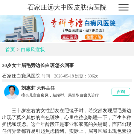
石家庄远大中医皮肤病医院
>
首页
白癜风症状
30岁女士眉毛旁边长白斑怎么回事
石家庄白癜风医院
时间：2026-05-18 浏览：
306次
刘惠莉
六科主任
咨询
擅长儿童白癜风，肢端型、局限型白癜风诊疗
三十岁左右的女性朋友在照镜子时，若突然发现眉毛旁边
出现了莫名其妙的白色斑块，心里往往会咯噔一下，产生各种
担忧和疑虑。这个年龄段正是事业和家庭的关键期，面部出现
任何异常都容易引起焦虑情绪。实际上，眉弓区域出现色素脱