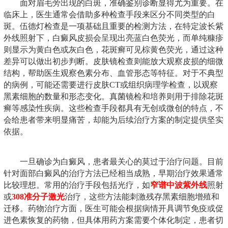
面对眉毛旁出现的白斑，准确鉴别诊断显得尤为重要。在
临床上，医生通常会借助多种检查手段来区分不同类型的白
斑。伍德灯检查是一项基础且重要的检测方法，在特定波长紫
外线照射下，白癜风皮损会呈现出亮蓝白色荧光，而单纯糠疹
则显示为黄白色或灰白色，花斑癣可见棕黄色荧光，通过这种
差异可以做出初步判断。皮肤镜检查则能放大观察皮损的细微
结构，帮助医生观察色素分布、血管形态等特征。对于不典型
的病例，可能还需要进行皮肤CT或组织病理学检查，以观察
黑素细胞的数量和形态变化。真菌镜检和培养则用于排除花斑
癣等感染性疾病。这些检查手段都具有无创或微创的特点，不
会给患者带来明显痛苦，却能为后续治疗方案的制定提供坚实
依据。
一旦确诊为白癜风，患者最关心的莫过于治疗问题。目前
针对面部白癜风的治疗方法已经相当成熟，早期治疗效果通常
比较理想。常用的治疗手段包括光疗，如
窄谱中波紫外线
照射
或
308准分子激光
治疗，这些方法能刺激残存黑素细胞增殖和
迁移。药物治疗方面，医生可能会根据病情开具调节免疫或促
进色素恢复的药物，但具体用药方案需要个体化制定，患者切