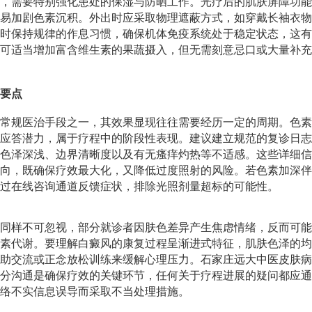
，需要特别强化患处的保湿与防晒工作。光疗后的肌肤屏障功能
易加剧色素沉积。外出时应采取物理遮蔽方式，如穿戴长袖衣物
时保持规律的作息习惯，确保机体免疫系统处于稳定状态，这有
可适当增加富含维生素的果蔬摄入，但无需刻意忌口或大量补充
要点
常规医治手段之一，其效果显现往往需要经历一定的周期。色素
应答潜力，属于疗程中的阶段性表现。建议建立规范的复诊日志
色泽深浅、边界清晰度以及有无瘙痒灼热等不适感。这些详细信
向，既确保疗效最大化，又降低过度照射的风险。若色素加深伴
过在线咨询通道反馈症状，排除光照剂量超标的可能性。
同样不可忽视，部分就诊者因肤色差异产生焦虑情绪，反而可能
素代谢。要理解白癜风的康复过程呈渐进式特征，肌肤色泽的均
助交流或正念放松训练来缓解心理压力。石家庄远大中医皮肤病
分沟通是确保疗效的关键环节，任何关于疗程进展的疑问都应通
络不实信息误导而采取不当处理措施。