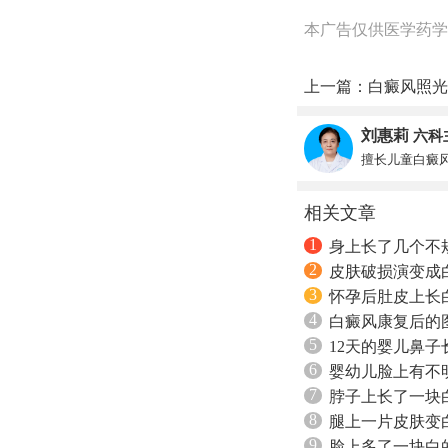
本广告仅供医学药学
上一篇：
白癜风照光
刘惠莉
六科
擅长儿童白癜
相关文章
1
身上长了几个不
2
皮肤破损演变成
3
怀孕后肚皮上长
4
白癜风康复后的
5
12天的婴儿鼻
6
婴幼儿脸上有不
7
脖子上长了一块
8
腿上一片皮肤变
9
脸上多了一块白