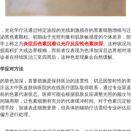
，光化学疗法通过特定波段的光线刺激残存的黑素细胞增殖与迁
泌黑色素颗粒。初期由于光照剂量和肌肤敏感度的个体差异，部
学上称之为
炎症后色素沉着
或
光疗反应性色素加深
。这种状况与
损面积扩大或边界模糊，而前者仅表现为色泽加深且边界相对清
诊者在持续医治三至四周后，这种色差现象会自然缓解。
学应对方法
的肤色加深，首要措施是保持医治的连贯性，切忌因暂时性的美
庄远大中医皮肤病医院的在线医疗团队取得联系，通过专业渠道
前的色素代谢状态。医师可能会根据肌肤反应调整光照的频次与
间隔周期，让色素细胞有充分的代谢缓冲时间。对于色素沉淀较
理手段，加速表皮细胞更替，但具体的辅助疗法需经专业评估后
偏方进行处理。