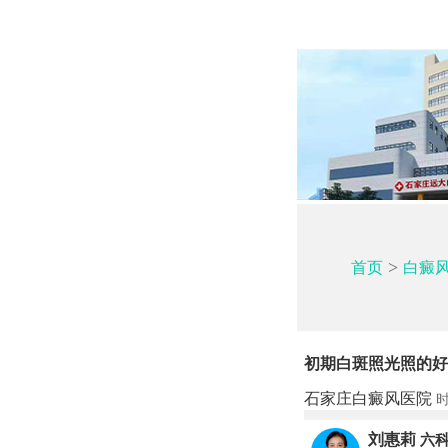
>
首页
白癜
初期白斑照光照的好
石家庄白癜风医院
时
刘惠莉
六科