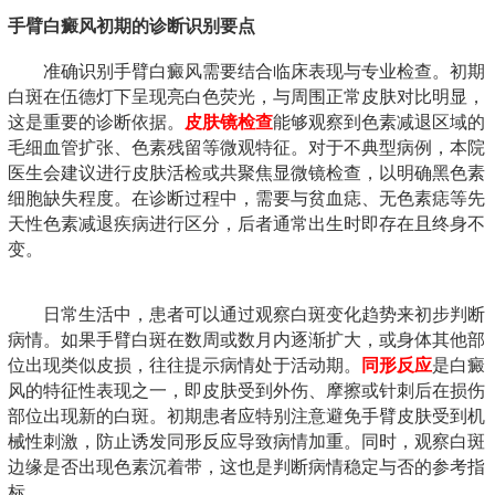
手臂白癜风初期的诊断识别要点
准确识别手臂白癜风需要结合临床表现与专业检查。初期
白斑在伍德灯下呈现亮白色荧光，与周围正常皮肤对比明显，
这是重要的诊断依据。
皮肤镜检查
能够观察到色素减退区域的
毛细血管扩张、色素残留等微观特征。对于不典型病例，本院
医生会建议进行皮肤活检或共聚焦显微镜检查，以明确黑色素
细胞缺失程度。在诊断过程中，需要与贫血痣、无色素痣等先
天性色素减退疾病进行区分，后者通常出生时即存在且终身不
变。
日常生活中，患者可以通过观察白斑变化趋势来初步判断
病情。如果手臂白斑在数周或数月内逐渐扩大，或身体其他部
位出现类似皮损，往往提示病情处于活动期。
同形反应
是白癜
风的特征性表现之一，即皮肤受到外伤、摩擦或针刺后在损伤
部位出现新的白斑。初期患者应特别注意避免手臂皮肤受到机
械性刺激，防止诱发同形反应导致病情加重。同时，观察白斑
边缘是否出现色素沉着带，这也是判断病情稳定与否的参考指
标。