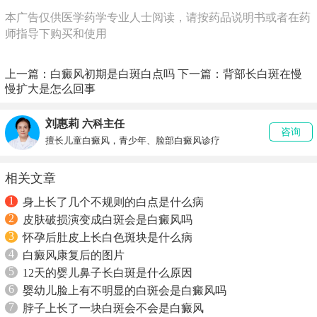
本广告仅供医学药学专业人士阅读，请按药品说明书或者在药
师指导下购买和使用
上一篇：
白癜风初期是白斑白点吗
下一篇：
背部长白斑在慢
慢扩大是怎么回事
刘惠莉
六科主任
咨询
擅长儿童白癜风，青少年、脸部白癜风诊疗
相关文章
1
身上长了几个不规则的白点是什么病
2
皮肤破损演变成白斑会是白癜风吗
3
怀孕后肚皮上长白色斑块是什么病
4
白癜风康复后的图片
5
12天的婴儿鼻子长白斑是什么原因
6
婴幼儿脸上有不明显的白斑会是白癜风吗
7
脖子上长了一块白斑会不会是白癜风