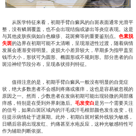
从医学特征来看，初期手臂白癜风的白斑表面通常光滑平
整，没有鳞屑覆盖，也不会出现结痂或渗出等炎症表现。这是
与其他皮肤疾病如白色糠疹、花斑癣等的重要鉴别点。
色素脱
失斑
的边界在初期可能不太清晰，呈现渐进性过渡，随着病情
发展会逐渐变得明显。皮损大小差异较大，早期多为指甲盖至
钱币大小，形状可为圆形、椭圆形或不规则形。部分患者的白
斑沿神经节段分布，呈现条状排列特征。
值得注意的是，初期手臂白癜风一般没有明显的自觉症
状，绝大多数患者不会感到疼痛或瘙痒，这也是容易被忽视的
原因之一。然而，少数患者在发病初期可能出现轻微的局部瘙
痒感，特别是在受到外界刺激后。
毛发变白
是另一个需要关注
的信号，如果白斑区域内的汗毛或汗毛根部颜色发生改变，往
往提示病情处于进展期。此外，初期白斑对紫外线较为敏感，
日晒后容易出现发红、灼痛甚至水疱反应，这种光敏感特性可
作为辅助判断依据。