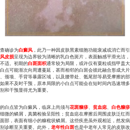
查确诊为
白癜风
，此乃一种因皮肤黑素细胞功能衰减或消亡而引
风皮损
呈现为边界较为清晰的乳白色斑片，表面触感平滑光洁，
不适。初期的
白斑面积
通常较为局限，或许仅有粟粒或指甲盖大
白点可能渐次向周遭蔓延，甚而相邻的白斑会彼此融合形成大片
、颈项、手背等暴露区域，以及腰带处、骶尾部等易受摩擦的部
如果不及时干预，原本局限的小白点可能会在短时间内迅速增多
别和干预显得尤为重要。
的白点皆为白癜风，临床上尚须与
花斑糠疹
、
贫血痣
、
白色糠疹
细微的鳞屑，真菌检验呈阳性；贫血痣在摩擦后周围皮肤泛红而
面部，表面有细小的糠秕状鳞屑。这些疾患虽外观相近，然发病
别诊断至关重要。此外，
老年性白斑
也是中老年人常见的皮肤改