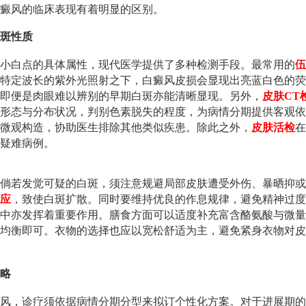
癜风的临床表现有着明显的区别。
斑性质
小白点的具体属性，现代医学提供了多种检测手段。最常用的
伍
特定波长的紫外光照射之下，白癜风皮损会显现出亮蓝白色的荧
即便是肉眼难以辨别的早期白斑亦能清晰显现。另外，
皮肤CT
形态与分布状况，判别色素脱失的程度，为病情分期提供客观依
微观构造，协助医生排除其他类似疾患。除此之外，
皮肤活检
在
疑难病例。
倘若发觉可疑的白斑，须注意规避局部皮肤遭受外伤、暴晒抑或
应
，致使白斑扩散。同时要维持优良的作息规律，避免精神过度
中亦发挥着重要作用。膳食方面可以适度补充富含酪氨酸与微量
均衡即可。衣物的选择也应以宽松舒适为主，避免紧身衣物对皮
略
风，诊疗须依据病情分期分型来拟订个性化方案。对于进展期的