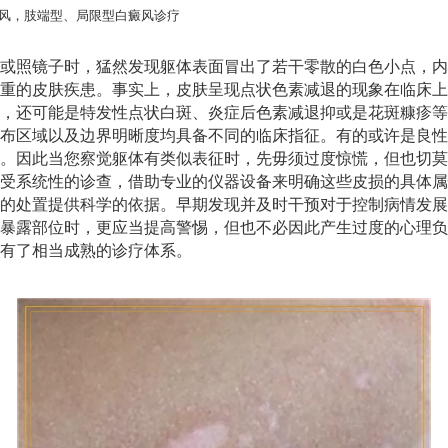
风，肢端型、局限型白癜风诊疗
或照镜子时，猛然发现躯体表面冒出了若干零散的白色小点，内
重的皮肤疾患。事实上，皮肤呈现点状色素减退的现象在临床上
，还可能是特发性点状白斑、炎症后色素减退抑或是花斑糠疹等
布区域以及边界明晰度均具备不同的临床指征。有的或许是良性
。因此当您察觉躯体有类似表征时，先毋须过度惊慌，但也切莫
受系统性的诊查，借助专业的仪器设备来明确这些皮损的具体属
的处置提供科学的依据。早期发现并及时干预对于控制病情发展
暴露部位时，更应当提高警惕，但也不必因此产生过度的心理负
有了相当成熟的诊疗体系。