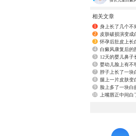
擅长儿童白癜
相关文章
1
身上长了几个不
2
皮肤破损演变成
3
怀孕后肚皮上长
4
白癜风康复后的
5
12天的婴儿鼻
6
婴幼儿脸上有不
7
脖子上长了一块
8
腿上一片皮肤变
9
脸上多了一块白
10
上嘴唇正中间白