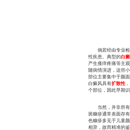
倘若经由专业检
性疾患。典型的
白癜
产生瘙痒疼痛等主观
随病情演进，这些小
部位主要集中于颜面
白癜风具有
扩散性
，
个部位，因此早期识
当然，并非所有
斑糠疹通常表面存有
色糠疹多见于儿童颜
相异，故而精准的鉴