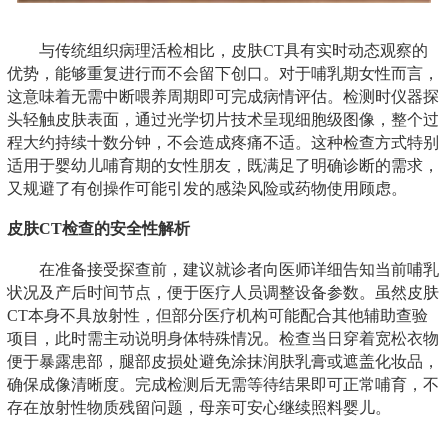
与传统组织病理活检相比，皮肤CT具有实时动态观察的
优势，能够重复进行而不会留下创口。对于哺乳期女性而言，
这意味着无需中断喂养周期即可完成病情评估。检测时仪器探
头轻触皮肤表面，通过光学切片技术呈现细胞级图像，整个过
程大约持续十数分钟，不会造成疼痛不适。这种检查方式特别
适用于婴幼儿哺育期的女性朋友，既满足了明确诊断的需求，
又规避了有创操作可能引发的感染风险或药物使用顾虑。
皮肤CT检查的安全性解析
在准备接受探查前，建议就诊者向医师详细告知当前哺乳
状况及产后时间节点，便于医疗人员调整设备参数。虽然皮肤
CT本身不具放射性，但部分医疗机构可能配合其他辅助查验
项目，此时需主动说明身体特殊情况。检查当日穿着宽松衣物
便于暴露患部，腿部皮损处避免涂抹润肤乳膏或遮盖化妆品，
确保成像清晰度。完成检测后无需等待结果即可正常哺育，不
存在放射性物质残留问题，母亲可安心继续照料婴儿。