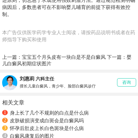
进原则，切忌急于求成使用强效刺激方法。通过规范检测明确
病因后，多数患者可在不影响婴儿哺育的前提下获得有效控
制。
本广告仅供医学药学专业人士阅读，请按药品说明书或者在药
师指导下购买和使用
上一篇：
宝宝五个月头皮有一块白是不是白癜风
下一篇：
婴
儿白癜风初期症状图片
刘惠莉
六科主任
咨询
擅长儿童白癜风，青少年、脸部白癜风诊疗
相关文章
1
身上长了几个不规则的白点是什么病
2
皮肤破损演变成白斑会是白癜风吗
3
怀孕后肚皮上长白色斑块是什么病
4
白癜风康复后的图片