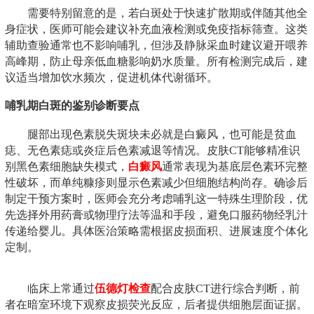
需要特别留意的是，若白斑处于快速扩散期或伴随其他全
身症状，医师可能会建议补充血液检测或免疫指标筛查。这类
辅助查验通常也不影响哺乳，但涉及静脉采血时建议避开喂养
高峰期，防止母亲低血糖影响奶水质量。所有检测完成后，建
议适当增加饮水频次，促进机体代谢循环。
哺乳期白斑的鉴别诊断要点
腿部出现色素脱失斑块未必就是白癜风，也可能是贫血
痣、无色素痣或炎症后色素减退等情况。皮肤CT能够精准识
别黑色素细胞缺失模式，
白癜风
通常表现为基底层色素环完整
性破坏，而单纯糠疹则显示色素减少但细胞结构尚存。确诊后
制定干预方案时，医师会充分考虑哺乳这一特殊生理阶段，优
先选择外用药膏或物理疗法等温和手段，避免口服药物经乳汁
传递给婴儿。具体医治策略需根据皮损面积、进展速度个体化
定制。
临床上常通过
伍德灯检查
配合皮肤CT进行综合判断，前
者在暗室环境下观察皮损荧光反应，后者提供细胞层面证据。