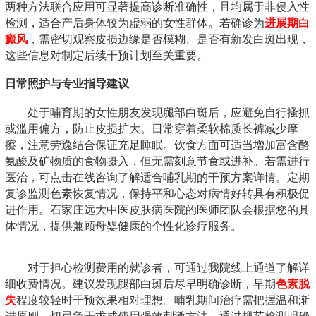
两种方法联合应用可显著提高诊断准确性，且均属于非侵入性
检测，适合产后身体较为虚弱的女性群体。若确诊为
进展期白
癜风
，需密切观察皮损边缘是否模糊、是否有新发白斑出现，
这些信息对制定后续干预计划至关重要。
日常照护与专业指导建议
处于哺育期的女性朋友发现腿部白斑后，应避免自行搔抓
或滥用偏方，防止皮损扩大。日常穿着柔软棉质长裤减少摩
擦，注意劳逸结合保证充足睡眠。饮食方面可适当增加富含酪
氨酸及矿物质的食物摄入，但无需刻意节食或进补。若需进行
医治，可点击在线咨询了解适合哺乳期的干预方案详情。定期
复诊监测色素恢复情况，保持平和心态对病情好转具有积极促
进作用。石家庄远大中医皮肤病医院的医师团队会根据您的具
体情况，提供兼顾母婴健康的个性化诊疗服务。
对于担心检测费用的就诊者，可通过我院线上通道了解详
细收费情况。建议发现腿部白斑后尽早明确诊断，早期
色素脱
失
程度较轻时干预效果相对理想。哺乳期间治疗需把握温和渐