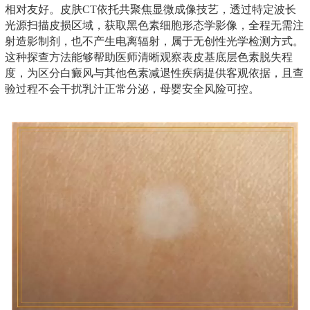
相对友好。皮肤CT依托共聚焦显微成像技艺，透过特定波长
光源扫描皮损区域，获取黑色素细胞形态学影像，全程无需注
射造影制剂，也不产生电离辐射，属于无创性光学检测方式。
这种探查方法能够帮助医师清晰观察表皮基底层色素脱失程
度，为区分白癜风与其他色素减退性疾病提供客观依据，且查
验过程不会干扰乳汁正常分泌，母婴安全风险可控。