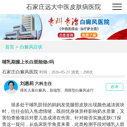
石家庄远大中医皮肤病医院
>
首页
白癜风症状
哺乳期腿上长白斑能做c吗
石家庄白癜风医院
时间：2026-05-21 浏览：
298次
刘惠莉
六科主任
咨询
擅长儿童白癜风，肢端型、局限型白癜风诊疗
很多处于哺乳阶段的妈妈发觉腿部皮肤出现颜色减淡斑块
时，往往会陷入焦虑情绪，既担忧身体异样影响奶水质量，又
害怕查验项目对婴儿造成潜在伤害。针对能否实施皮肤CT探
查这一疑问，从临床医学角度来看，此类检测手段对哺乳人群