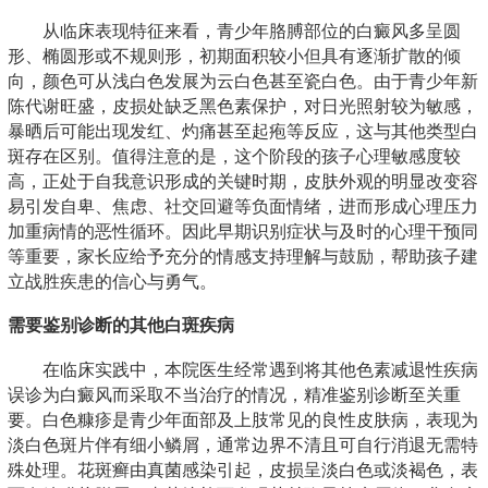
从临床表现特征来看，青少年胳膊部位的白癜风多呈圆
形、椭圆形或不规则形，初期面积较小但具有逐渐扩散的倾
向，颜色可从浅白色发展为云白色甚至瓷白色。由于青少年新
陈代谢旺盛，皮损处缺乏黑色素保护，对日光照射较为敏感，
暴晒后可能出现发红、灼痛甚至起疱等反应，这与其他类型白
斑存在区别。值得注意的是，这个阶段的孩子心理敏感度较
高，正处于自我意识形成的关键时期，皮肤外观的明显改变容
易引发自卑、焦虑、社交回避等负面情绪，进而形成心理压力
加重病情的恶性循环。因此早期识别症状与及时的心理干预同
等重要，家长应给予充分的情感支持理解与鼓励，帮助孩子建
立战胜疾患的信心与勇气。
需要鉴别诊断的其他白斑疾病
在临床实践中，本院医生经常遇到将其他色素减退性疾病
误诊为白癜风而采取不当治疗的情况，精准鉴别诊断至关重
要。白色糠疹是青少年面部及上肢常见的良性皮肤病，表现为
淡白色斑片伴有细小鳞屑，通常边界不清且可自行消退无需特
殊处理。花斑癣由真菌感染引起，皮损呈淡白色或淡褐色，表