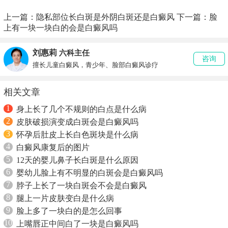
上一篇：
隐私部位长白斑是外阴白斑还是白癜风
下一篇：
脸
上有一块一块白的会是白癜风吗
刘惠莉
六科主任
咨询
擅长儿童白癜风，青少年、脸部白癜风诊疗
相关文章
1
身上长了几个不规则的白点是什么病
2
皮肤破损演变成白斑会是白癜风吗
3
怀孕后肚皮上长白色斑块是什么病
4
白癜风康复后的图片
5
12天的婴儿鼻子长白斑是什么原因
6
婴幼儿脸上有不明显的白斑会是白癜风吗
7
脖子上长了一块白斑会不会是白癜风
8
腿上一片皮肤变白是什么病
9
脸上多了一块白的是怎么回事
10
上嘴唇正中间白了一块是白癜风吗