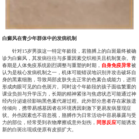
白癜风在青少年群体中的发病机制
针对15岁男孩这一特定年龄段，若胳膊上的白斑最终被确
诊为白癜风，其发病往往与多重因素交织相关且机制复杂。青
春期是人体免疫系统剧烈调整与重塑的时期，
自身免疫异常
被
认为是核心发病机制之一，机体可能错误地识别并攻击破坏自
身的黑素细胞，导致局部皮肤失去正常的色素合成能力，进而
形成肉眼可见的白色斑片。同时这个年龄段的孩子面临繁重的
课业负担与升学压力，长期的精神紧张与焦虑状态可能通过神
经内分泌途径影响黑色素代谢过程。此外部分患者存在家族遗
传倾向，携带易感基因者在环境诱因刺激下更易发病显现症
状。外伤因素也不容忽视，胳膊作为日常活动中容易暴露与受
力的部位，经常受到衣物摩擦或意外划伤，
同形反应
可能诱发
新的白斑出现或使原有皮损扩大。