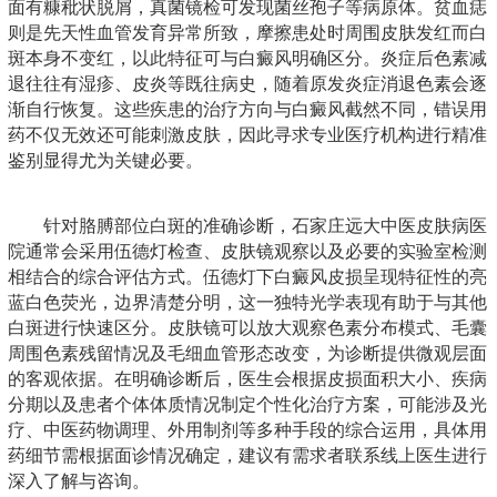
面有糠秕状脱屑，真菌镜检可发现菌丝孢子等病原体。贫血痣
则是先天性血管发育异常所致，摩擦患处时周围皮肤发红而白
斑本身不变红，以此特征可与白癜风明确区分。炎症后色素减
退往往有湿疹、皮炎等既往病史，随着原发炎症消退色素会逐
渐自行恢复。这些疾患的治疗方向与白癜风截然不同，错误用
药不仅无效还可能刺激皮肤，因此寻求专业医疗机构进行精准
鉴别显得尤为关键必要。
针对胳膊部位白斑的准确诊断，石家庄远大中医皮肤病医
院通常会采用伍德灯检查、皮肤镜观察以及必要的实验室检测
相结合的综合评估方式。伍德灯下白癜风皮损呈现特征性的亮
蓝白色荧光，边界清楚分明，这一独特光学表现有助于与其他
白斑进行快速区分。皮肤镜可以放大观察色素分布模式、毛囊
周围色素残留情况及毛细血管形态改变，为诊断提供微观层面
的客观依据。在明确诊断后，医生会根据皮损面积大小、疾病
分期以及患者个体体质情况制定个性化治疗方案，可能涉及光
疗、中医药物调理、外用制剂等多种手段的综合运用，具体用
药细节需根据面诊情况确定，建议有需求者联系线上医生进行
深入了解与咨询。