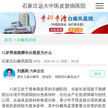
石家庄远大中医皮肤病医院
>
首页
白癜风症状
15岁男孩胳膊长白斑是为什么
石家庄白癜风医院
时间：2026-05-22 浏览：
381次
刘惠莉
六科主任
咨询
擅长儿童白癜风，肢端型、局限型白癜风诊疗
15岁正处于青春期发育的关键阶段，当家长发现孩子胳膊
部位出现不明原因的白色斑块时，往往会产生焦虑情绪与担忧
心理。从临床皮肤科的角度分析，青少年手臂皮肤出现色素减
退斑的原因较为复杂多样，其中白癜风是需要重点排查的疾患