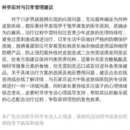
科学应对与日常管理建议
对于15岁男孩胳膊出现的白斑问题，无论最终确诊为何种
皮肤疾病，都应秉持早发现早干预早康复的医学原则。若确诊
为白癜风，治疗过程中需特别注意青少年皮肤的生理特殊性，
避免过度刺激或激进治疗。日常生活中应做好严格的防晒保护
措施，胳膊暴露部位可穿着宽松棉质长袖衣物或使用温和物理
防晒产品，防止强烈紫外线对皮损造成二次伤害或诱发同形反
应。饮食方面建议保持均衡营养结构，适量补充富含酪氨酸及
铜锌等微量元素的食物，但无需刻意忌口或盲目进补各类保健
品。关于具体治疗方案的选择及相应费用问题，建议点击在线
咨询或在线了解详情，与石家庄远大中医皮肤病医院的专业医
师进行一对一详细沟通。同时家长要持续关注孩子的心理情绪
状态变化，必要时寻求专业心理疏导支持，帮助其以积极乐观
的心态配合治疗过程，争取获得理想的复色效果。
本广告仅供医学药学专业人士阅读，请按药品说明书或者在药
师指导下购买和使用