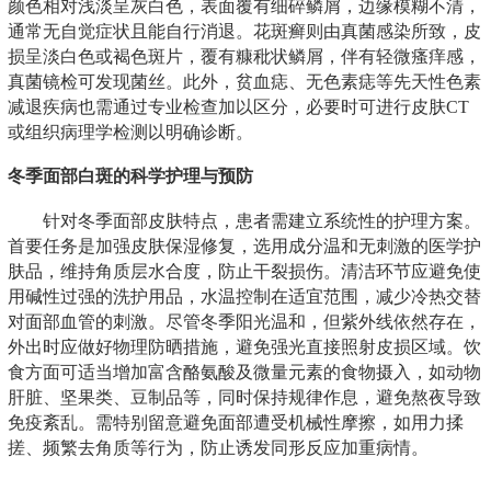
颜色相对浅淡呈灰白色，表面覆有细碎鳞屑，边缘模糊不清，
通常无自觉症状且能自行消退。花斑癣则由真菌感染所致，皮
损呈淡白色或褐色斑片，覆有糠秕状鳞屑，伴有轻微瘙痒感，
真菌镜检可发现菌丝。此外，贫血痣、无色素痣等先天性色素
减退疾病也需通过专业检查加以区分，必要时可进行皮肤CT
或组织病理学检测以明确诊断。
冬季面部白斑的科学护理与预防
针对冬季面部皮肤特点，患者需建立系统性的护理方案。
首要任务是加强皮肤保湿修复，选用成分温和无刺激的医学护
肤品，维持角质层水合度，防止干裂损伤。清洁环节应避免使
用碱性过强的洗护用品，水温控制在适宜范围，减少冷热交替
对面部血管的刺激。尽管冬季阳光温和，但紫外线依然存在，
外出时应做好物理防晒措施，避免强光直接照射皮损区域。饮
食方面可适当增加富含酪氨酸及微量元素的食物摄入，如动物
肝脏、坚果类、豆制品等，同时保持规律作息，避免熬夜导致
免疫紊乱。需特别留意避免面部遭受机械性摩擦，如用力揉
搓、频繁去角质等行为，防止诱发同形反应加重病情。