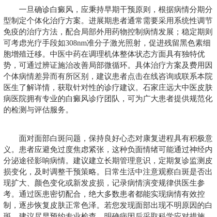
一旦确诊白癜风，应秉持早期干预原则，根据病情分期分
型制定个体化治疗方案。进展期患者通常需要采用系统性调节
免疫的治疗方法，配合局部外用药物控制病情发展；稳定期则
可考虑光疗手段如308nm准分子激光照射，促进残留黑色素细
胞增殖迁移。中医中药在调理机体整体状态方面具有独特优
势，可通过辨证施治改善局部微循环。具体治疗方案及费用因
个体病情差异而有所区别，建议患者点击在线咨询或联系本院
医生了解详情，获取针对性的诊疗建议。石家庄远大中医皮肤
病医院拥有专业的白癜风诊疗团队，可为广大患者提供规范化
的检测与评估服务。
面对面部白斑问题，保持良好心态对康复进程具有积极意
义。患者应避免过度焦虑紧张，这种负面情绪可能通过神经内
分泌途径影响病情。建议建立长期管理意识，定期复诊监测皮
损变化，及时调整干预策略。日常生活中注意观察白斑是否出
现扩大、颜色变化或新发皮损，记录病情演变规律供医生参
考。通过医患密切配合，绝大多数患者都能实现病情有效控
制，逐步恢复皮肤正常色泽。若您发现面部出现不明原因的白
斑，建议尽早预约专业检查，明确病因后采取科学应对措施。