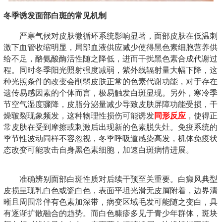
冬季诱发面部白斑的常见机制
严寒气候对皮肤微循环系统影响显著，面部皮肤在低温刺
激下血管收缩明显，局部血液供应减少使得黑色素细胞营养供
给不足，酪氨酸酶活性随之降低，进而干扰黑色素合成代谢过
程。同时冬季阳光照射强度减弱，紫外线辐射量大幅下降，这
种光照条件的改变会削弱皮肤正常的色素代谢功能，对于存在
遗传易感因素的个体而言，极易触发白斑显现。另外，寒冷季
节空气湿度骤降，皮脂分泌量减少导致皮肤屏障功能受损，干
燥皲裂现象频发，这种物理性损伤可能诱发
同形反应
，使得正
常皮肤在受到摩擦或刺激后出现新的色素脱失灶。免疫系统的
季节性波动同样不容忽视，冬季呼吸道感染高发，机体免疫状
态改变可能攻击自身黑色素细胞，加速白斑病情进展。
准确辨别面部白斑性质对后续干预至关重要。白癜风典型
皮损呈现乳白色或瓷白色，表面平坦光滑无皮屑附着，边界清
晰且周围常伴有色素加深带，病变区域毛发可能随之变白，具
有逐渐扩散融合的趋势。而白色糠疹多见于青少年群体，斑块