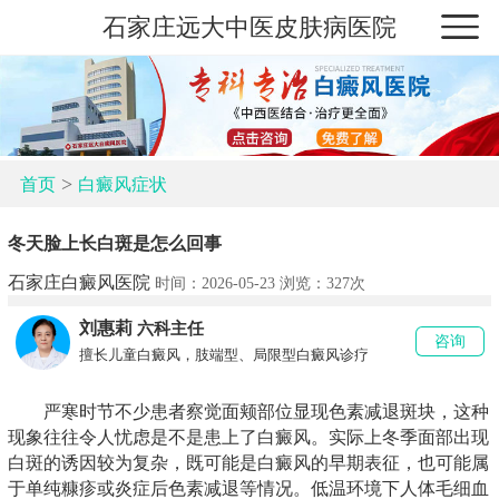
石家庄远大中医皮肤病医院
>
首页
白癜风症状
冬天脸上长白斑是怎么回事
石家庄白癜风医院
时间：2026-05-23 浏览：
327次
刘惠莉
六科主任
咨询
擅长儿童白癜风，肢端型、局限型白癜风诊疗
严寒时节不少患者察觉面颊部位显现色素减退斑块，这种
现象往往令人忧虑是不是患上了白癜风。实际上冬季面部出现
白斑的诱因较为复杂，既可能是白癜风的早期表征，也可能属
于单纯糠疹或炎症后色素减退等情况。低温环境下人体毛细血