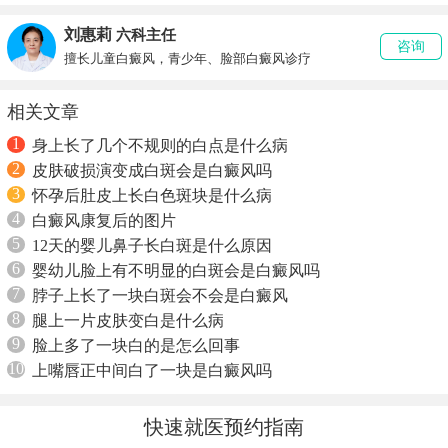
刘惠莉
六科主任
咨询
擅长儿童白癜风，青少年、脸部白癜风诊疗
相关文章
1
身上长了几个不规则的白点是什么病
2
皮肤破损演变成白斑会是白癜风吗
3
怀孕后肚皮上长白色斑块是什么病
4
白癜风康复后的图片
5
12天的婴儿鼻子长白斑是什么原因
6
婴幼儿脸上有不明显的白斑会是白癜风吗
7
脖子上长了一块白斑会不会是白癜风
8
腿上一片皮肤变白是什么病
9
脸上多了一块白的是怎么回事
10
上嘴唇正中间白了一块是白癜风吗
快速就医预约指南