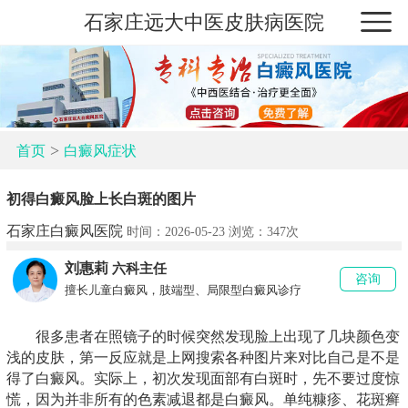
石家庄远大中医皮肤病医院
>
首页
白癜风症状
初得白癜风脸上长白斑的图片
石家庄白癜风医院
时间：2026-05-23 浏览：
347次
刘惠莉
六科主任
咨询
擅长儿童白癜风，肢端型、局限型白癜风诊疗
很多患者在照镜子的时候突然发现脸上出现了几块颜色变
浅的皮肤，第一反应就是上网搜索各种图片来对比自己是不是
得了白癜风。实际上，初次发现面部有白斑时，先不要过度惊
慌，因为并非所有的色素减退都是白癜风。单纯糠疹、花斑癣