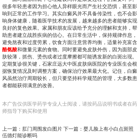
很多年轻患者因为担心他人异样眼光而产生社交恐惧，甚至影
响到正常的工作学习。其实白癜风并不具备传染性，也不会影
响身体健康，随着医学技术的发展，越来越多的患者能够实现
良好的复色效果。家属和朋友应该给予充分的理解和支持，帮
助患者建立战胜疾病的信心。在日常生活中，保持规律作息，
避免熬夜和过度劳累，饮食方面注意营养均衡，适量补充富含
酪氨酸
和微量元素的食物。同时要避免皮肤外伤，因为面部皮
肤较薄，抓伤、烫伤或者过度摩擦都可能诱发新的白斑出现。
定期复诊很关键，石家庄远大中医皮肤病医院的专业医生会根
据恢复情况及时调整方案，确保治疗效果最大化。记住，白癜
风虽然治疗周期较长，但只要坚持科学规范的管理，大多数患
者都能获得满意的改善。
本广告仅供医学药学专业人士阅读，请按药品说明书或者在药
师指导下购买和使用
上一篇：
肛门周围发白图片
下一篇：
婴儿脸上有小白点斑照
伍德灯能诊断吗