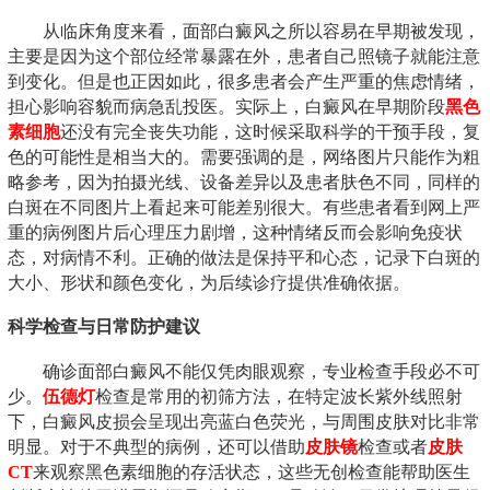
从临床角度来看，面部白癜风之所以容易在早期被发现，
主要是因为这个部位经常暴露在外，患者自己照镜子就能注意
到变化。但是也正因如此，很多患者会产生严重的焦虑情绪，
担心影响容貌而病急乱投医。实际上，白癜风在早期阶段
黑色
素细胞
还没有完全丧失功能，这时候采取科学的干预手段，复
色的可能性是相当大的。需要强调的是，网络图片只能作为粗
略参考，因为拍摄光线、设备差异以及患者肤色不同，同样的
白斑在不同图片上看起来可能差别很大。有些患者看到网上严
重的病例图片后心理压力剧增，这种情绪反而会影响免疫状
态，对病情不利。正确的做法是保持平和心态，记录下白斑的
大小、形状和颜色变化，为后续诊疗提供准确依据。
科学检查与日常防护建议
确诊面部白癜风不能仅凭肉眼观察，专业检查手段必不可
少。
伍德灯
检查是常用的初筛方法，在特定波长紫外线照射
下，白癜风皮损会呈现出亮蓝白色荧光，与周围皮肤对比非常
明显。对于不典型的病例，还可以借助
皮肤镜
检查或者
皮肤
CT
来观察黑色素细胞的存活状态，这些无创检查能帮助医生