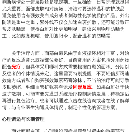
判断病情处于进展期还是稳定期。一旦确诊，日常护理就显得
尤为重要。面部皮肤相对娇嫩，清洁时要选择温和的护肤品，
避免使用含有强效美白成分或者刺激性化学物质的产品。外出
防晒是重中之重，紫外线不仅会加速白斑扩散，还可能导致正
常皮肤晒黑，使得白斑对比更加明显。建议采用物理防晒为
主，比如戴宽檐帽、使用遮阳伞，配合温和的防晒霜。
关于治疗方面，面部白癜风由于血液循环相对丰富，对治
疗的反应通常比肢端部位要好。目前常用的方案包括外用药物
配合
光疗
，但具体采用哪种方式需要根据白斑的面积、分期以
及患者的个体情况来定。这里需要特别提醒，不要轻信所谓速
效偏方或者私自购买强效激素药膏涂抹，不当的治疗可能导致
皮肤萎缩、毛细血管扩张甚至诱发
同形反应
。如果白斑处于快
速扩散期，可能需要先通过系统治疗控制病情发展，待稳定后
再进行复色治疗。患者可以通过点击在线咨询或者在线了解详
情，与专业医生沟通具体情况，制定个性化的管理方案。
心理调适与长期管理
面对面部白斑，心理建设同样是康复过程中的重要环节。