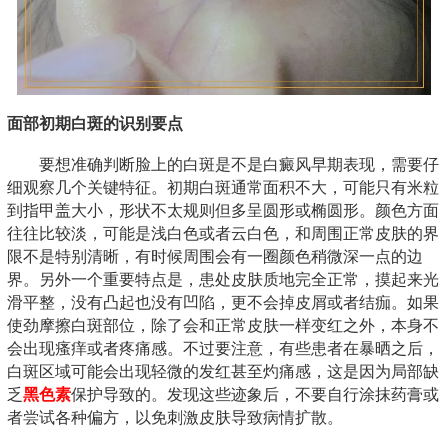
面部初期白斑的识别要点
要想准确判断脸上的白斑是不是白癜风早期表现，需要仔
细观察几个关键特征。初期白斑通常面积不大，可能只有米粒
到指甲盖大小，形状不太规则但多呈圆形或椭圆形。颜色方面
往往比较淡，可能是浅白色或者云白色，和周围正常皮肤的界
限不是特别清晰，有时候周围会有一圈颜色稍微深一点的边
界。另外一个重要特点是，患处皮肤质地完全正常，摸起来光
滑平整，没有凸起也没有凹陷，更不会掉皮屑或者结痂。如果
使劲摩擦白斑部位，除了会和正常皮肤一样变红之外，本身不
会出现瘙痒或者疼痛感。不过要注意，有些患者在暴晒之后，
白斑区域可能会出现轻微的发红甚至灼痛感，这是因为局部缺
乏
黑色素
保护导致的。发现这些迹象后，不要自行涂抹药膏或
者尝试各种偏方，以免刺激皮肤导致病情扩散。