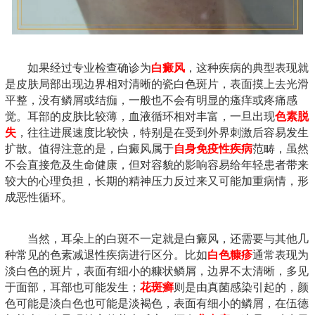
如果经过专业检查确诊为
白癜风
，这种疾病的典型表现就
是皮肤局部出现边界相对清晰的瓷白色斑片，表面摸上去光滑
平整，没有鳞屑或结痂，一般也不会有明显的瘙痒或疼痛感
觉。耳部的皮肤比较薄，血液循环相对丰富，一旦出现
色素脱
失
，往往进展速度比较快，特别是在受到外界刺激后容易发生
扩散。值得注意的是，白癜风属于
自身免疫性疾病
范畴，虽然
不会直接危及生命健康，但对容貌的影响容易给年轻患者带来
较大的心理负担，长期的精神压力反过来又可能加重病情，形
成恶性循环。
当然，耳朵上的白斑不一定就是白癜风，还需要与其他几
种常见的色素减退性疾病进行区分。比如
白色糠疹
通常表现为
淡白色的斑片，表面有细小的糠状鳞屑，边界不太清晰，多见
于面部，耳部也可能发生；
花斑癣
则是由真菌感染引起的，颜
色可能是淡白色也可能是淡褐色，表面有细小的鳞屑，在伍德