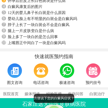
3
怀孕后肚皮上长白色斑块是什么病
4
白癜风康复后的图片
5
12天的婴儿鼻子长白斑是什么原因
6
婴幼儿脸上有不明显的白斑会是白癜风吗
7
脖子上长了一块白斑会不会是白癜风
8
腿上一片皮肤变白是什么病
9
脸上多了一块白的是怎么回事
10
上嘴唇正中间白了一块是白癜风吗
快速就医预约指南
图文咨询
电话咨询
极速咨询
预约挂号
医院首页
媒体报道
经验医师
疾病问答
白斑治疗
方便说下您的白癜风症状？
石家庄远大中医皮肤病医院