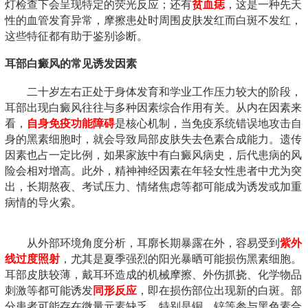
灯检查下会呈现特定的荧光反应；还有
贫血痣
，这是一种先天
性的血管发育异常，摩擦患处时周围皮肤发红而白斑不发红，
这些特征都有助于鉴别诊断。
耳部白癜风的常见诱发因素
二十岁左右正处于身体发育和学业工作压力较大的阶段，
耳部出现白癜风往往与多种因素综合作用有关。从内在因素来
看，
自身免疫功能障碍
是核心机制，当免疫系统错误地攻击自
身的黑素细胞时，就会导致局部皮肤失去色素合成能力。遗传
因素也占一定比例，如果家族中有白癜风病史，后代患病的风
险会相对增高。此外，精神神经因素在年轻女性患者中尤为突
出，长期熬夜、考试压力、情绪焦虑等都可能成为诱发或加重
病情的导火索。
从外部环境角度分析，耳廓长期暴露在外，容易受到
紫外
线过度照射
，尤其是夏季强烈的阳光暴晒可能损伤黑素细胞。
耳部皮肤较薄，戴耳环造成的机械摩擦、外伤抓挠、化学物品
刺激等都可能诱发
同形反应
，即在损伤部位出现新的白斑。部
分患者可能存在微量元素缺乏，特别是铜、锌等参与黑色素合