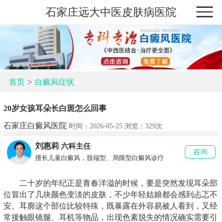
石家庄远大中医皮肤病医院
>
首页
白癜风症状
20岁女孩耳朵长白斑怎么回事
石家庄白癜风医院
时间：2026-05-25 浏览：
329次
刘惠莉
六科主任
咨询
擅长儿童白癜风，肢端型、局限型白癜风诊疗
二十岁的年纪正是青春洋溢的时候，要是突然发现耳朵部
位冒出了几块颜色变淡的皮肤，不少年轻姑娘都会感到忐忑不
安。耳廓这个部位比较特殊，既暴露在外容易被人看到，又经
常接触眼镜腿、耳机等物品，出现色素脱失的情况确实需要引