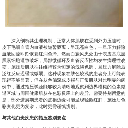
深入剖析其生理机制，正常人体肌肤在受到外力压迫时，
皮下毛细血管内血液被短暂驱离，呈现苍白色，一旦压力解除
血液回流即刻恢复红润色泽。然而白癜风患处由于表皮基底层
黑素细胞遭致破坏，局部微循环及血管反应性均发生病理性改
变，施压后肌肤往往维持较为恒定的浅淡色调，且压力解除后
泛红反应迟缓或微弱。这种现象在肤色较浅的患者身上可能表
现得不够显著，但在肤色偏深或皮损与正常肌肤对比明显的病
例中，通过指压试验能够较为清晰地观察到边界模糊的色素减
退区域与周围健康肌肤在色彩反应上的差异。需要特别留意的
是，部分进展期患者的皮损边缘可能呈现轻微红肿，施压后色
彩变化更为复杂，此时更需谨慎辨别。
与其他白斑疾患的指压鉴别要点