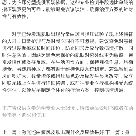
态，为临床分型提供客观依据。这些专业检测手段远比单纯的
指压观察更为可靠，能够避免误诊误治，确保治疗方案的针对
性与有效性。
对于已经发现肌肤出现异常白斑且指压试验呈现上述特征
的人群，日常护理与及时就医同样不可忽视。建议避免对患处
进行过度摩擦或长时间压迫，防止同形反应导致病情扩散；同
时注意防晒，因缺乏黑色素保护的肌肤对紫外线更为敏感，易
引发晒伤或炎症反应。在生活习惯方面，保持规律作息、均衡
膳食、减缓精神压力都有助于维持免疫系统稳定。若观察到白
斑面积扩大、数量增多或指压后色彩反应发生显著改变，应立
即联系线上医生进行详细咨询，或前往专业医疗机构接受系统
性评估，以便尽早制定个体化的疗治方案，控制病情进展。
本广告仅供医学药学专业人士阅读，请按药品说明书或者在药
师指导下购买和使用
上一篇：
激光照白癜风皮肤出现什么反应效果好
下一篇：
身