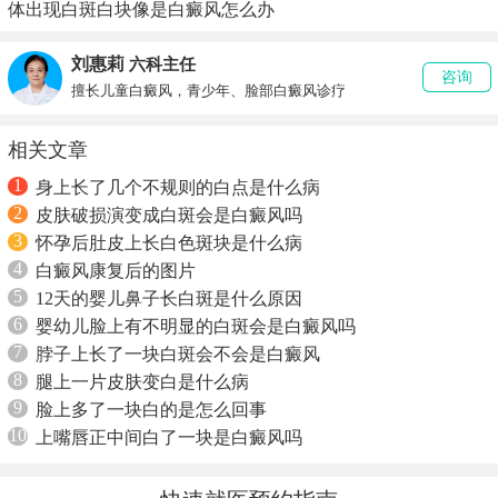
体出现白斑白块像是白癜风怎么办
刘惠莉
六科主任
咨询
擅长儿童白癜风，青少年、脸部白癜风诊疗
相关文章
1
身上长了几个不规则的白点是什么病
2
皮肤破损演变成白斑会是白癜风吗
3
怀孕后肚皮上长白色斑块是什么病
4
白癜风康复后的图片
5
12天的婴儿鼻子长白斑是什么原因
6
婴幼儿脸上有不明显的白斑会是白癜风吗
7
脖子上长了一块白斑会不会是白癜风
8
腿上一片皮肤变白是什么病
9
脸上多了一块白的是怎么回事
10
上嘴唇正中间白了一块是白癜风吗