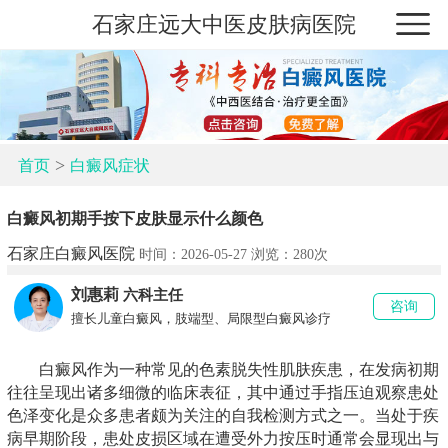
石家庄远大中医皮肤病医院
>
首页
白癜风症状
白癜风初期手按下皮肤显示什么颜色
石家庄白癜风医院
时间：2026-05-27 浏览：
280次
刘惠莉
六科主任
咨询
擅长儿童白癜风，肢端型、局限型白癜风诊疗
白癜风作为一种常见的色素脱失性肌肤疾患，在发病初期
往往呈现出诸多细微的临床表征，其中通过手指压迫观察患处
色泽变化是众多患者颇为关注的自我检测方式之一。当处于疾
病早期阶段，患处皮损区域在遭受外力按压时通常会显现出与