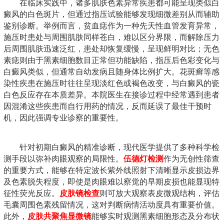
在临床实践中，诸多肌肤色素异常疾患都可能呈现类似白
癜风的白色斑片，但通过指压试验能够发现细微差别从而辅助
鉴别诊断。举例而言，贫血痣作为一种先天性血管发育异常，
施压时患处与周围肌肤同样苍白，难以区分界限，而解除压力
后周围肌肤迅速泛红，患处却恢复缓慢，呈现鲜明对比；无色
素痣则由于黑素细胞数目正常但功能缺陷，指压后色彩变化与
白癜风类似，但通常自幼发病且随身体比例扩大。花斑癣等感
染性疾患在施压时往往呈现淡红色或褐色改变，与白癜风的瓷
白色反应存在本质差异。本院医生在接诊过程中经常遇到患者
因混淆这些疾患而自行用药的情况，反而延误了最佳干预时
机，因此强调专业诊察的重要性。
针对初期白癜风的精准诊断，现代医学提供了多种科学检
测手段以弥补肉眼观察的局限性。
伍德灯检测
作为无创性筛查
的重要方式，能够在特定波长紫外线照射下清晰显示皮损边界
及色素脱失程度，即使是肉眼难以察觉的早期皮损也能显现特
征性荧光反应。
皮肤镜检查
则可放大观察表皮微观结构，评估
毛囊周围色素残留情况，这对判断病情活动度具有重要价值。
此外，
皮肤共聚焦显微镜
能够实时观测黑素细胞形态及分布状