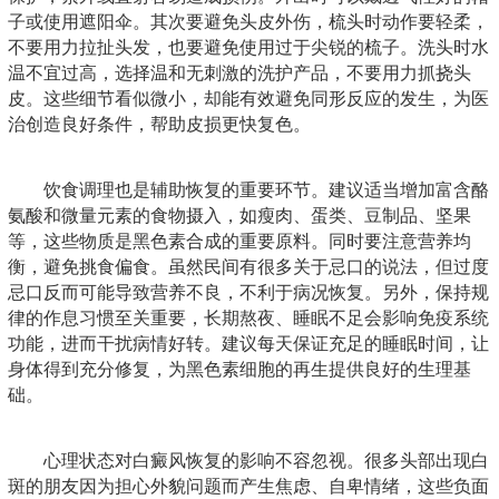
子或使用遮阳伞。其次要避免头皮外伤，梳头时动作要轻柔，
不要用力拉扯头发，也要避免使用过于尖锐的梳子。洗头时水
温不宜过高，选择温和无刺激的洗护产品，不要用力抓挠头
皮。这些细节看似微小，却能有效避免同形反应的发生，为医
治创造良好条件，帮助皮损更快复色。
饮食调理也是辅助恢复的重要环节。建议适当增加富含酪
氨酸和微量元素的食物摄入，如瘦肉、蛋类、豆制品、坚果
等，这些物质是黑色素合成的重要原料。同时要注意营养均
衡，避免挑食偏食。虽然民间有很多关于忌口的说法，但过度
忌口反而可能导致营养不良，不利于病况恢复。另外，保持规
律的作息习惯至关重要，长期熬夜、睡眠不足会影响免疫系统
功能，进而干扰病情好转。建议每天保证充足的睡眠时间，让
身体得到充分修复，为黑色素细胞的再生提供良好的生理基
础。
心理状态对白癜风恢复的影响不容忽视。很多头部出现白
斑的朋友因为担心外貌问题而产生焦虑、自卑情绪，这些负面