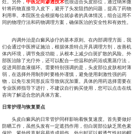
灶。另外，
中医定向渗透技术
也很适合头皮部位，通过纳米微
针将药物直接导入皮下，避开了头发阻挡的问题，提高了药物
利用率。本院医生会根据每位就诊者的具体情况，组合运用不
同的物理疗法和药物调理方案，确保医治的安全性和有效性。
内调外治是白癜风诊疗的基本原则。在内部调理方面，我
们会通过中医辨证施治，根据体质特点开具调理方剂，改善机
体内环境，调节免疫功能，从根本上减少白斑扩散的风险。外
部医治除了光疗外，还可以配合一些温和的药浴或熏蒸疗法，
促进局部血液循环。需要特别强调的是，头皮部位皮肤相对薄
弱，在选择外用制剂时要格外谨慎，避免使用刺激性强的药
物，以免引发同形反应导致病况加重。具体的用药选择需要在
专业医师指导下进行，不建议自行购买使用，您可以点击在线
咨询了解适合您的具体方案。
日常护理与恢复要点
头皮白癜风的日常管护同样影响着恢复速度。首先要做好
防晒工作，虽然头发有一定遮挡作用，但白斑部位缺乏黑色素
保护，紫外线直射容易造成损伤。外出时可以戴透气性好的帽