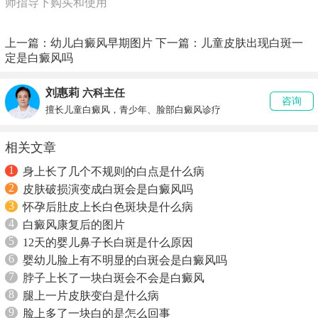
师指导下购买和使用
上一篇：
幼儿白癜风早期图片
下一篇：
儿童皮肤出现白斑一
定是白癜风吗
刘惠莉
六科主任
咨询
擅长儿童白癜风，青少年、脸部白癜风诊疗
相关文章
1
身上长了几个不规则的白点是什么病
2
皮肤破损演变成白斑会是白癜风吗
3
怀孕后肚皮上长白色斑块是什么病
4
白癜风康复后的图片
5
12天的婴儿鼻子长白斑是什么原因
6
婴幼儿脸上有不明显的白斑会是白癜风吗
7
脖子上长了一块白斑会不会是白癜风
8
腿上一片皮肤变白是什么病
9
脸上多了一块白的是怎么回事