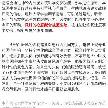
情绪会通过神经内分泌系统影响免疫功能，形成恶性循环。本
院医生在诊疗过程中特别重视心理疏导，帮助就诊者建立战胜
疾病的信心。建议大家学会调节情绪，可以通过运动、听音
乐、与亲友交流等方式缓解压力。必要时可以寻求专业心理咨
询师的帮助。
良好的心态配合规范医治
，往往能让恢复速度事
半功倍，缩短整体的康复周期。
头部白癜风的恢复需要医患双方共同努力。选择正规专业
的医疗机构，坚持个性化的综合医治方案，配合科学的日常养
护，绝大多数头皮白斑都能得到有效改善。石家庄远大中医皮
肤病医院拥有丰富的头皮白癜风诊疗经验，能够为就诊者制定
针对性的复色方案。如果您对头皮白斑的医治还有疑问，或想
了解具体适合您的干预措施，欢迎随时点击在线咨询，我们的
医务人员会为您提供详细的解答和专业的指导建议。记住，早
发现、早干预是缩短疗程的关键，不要因为拖延而让简单的病
况变得复杂，及时行动才能早日重获健康肤色。
本广告仅供医学药学专业人士阅读，请按药品说明书或者在药