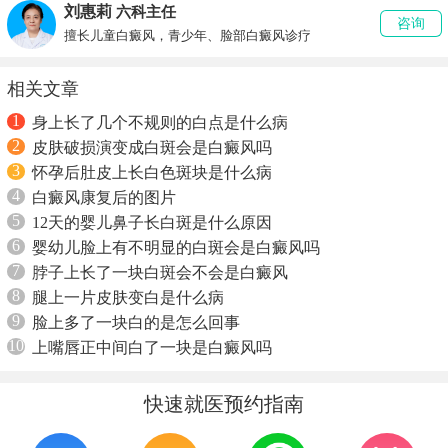
刘惠莉
六科主任
咨询
擅长儿童白癜风，青少年、脸部白癜风诊疗
相关文章
1
身上长了几个不规则的白点是什么病
2
皮肤破损演变成白斑会是白癜风吗
3
怀孕后肚皮上长白色斑块是什么病
4
白癜风康复后的图片
5
12天的婴儿鼻子长白斑是什么原因
6
婴幼儿脸上有不明显的白斑会是白癜风吗
7
脖子上长了一块白斑会不会是白癜风
8
腿上一片皮肤变白是什么病
9
脸上多了一块白的是怎么回事
10
上嘴唇正中间白了一块是白癜风吗
快速就医预约指南