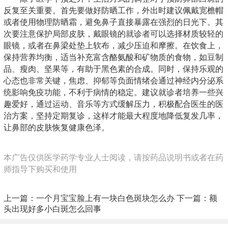
反复至关重要。首先要做好防晒工作，外出时建议佩戴宽檐帽
或者使用物理防晒霜，避免鼻子直接暴露在强烈的日光下。其
次要注意保护局部皮肤，戴眼镜的就诊者可以选择材质较轻的
眼镜，或者在鼻梁处垫上软布，减少压迫和摩擦。在饮食上，
保持营养均衡，适当补充富含酪氨酸和矿物质的食物，如豆制
品、瘦肉、坚果等，有助于黑色素的合成。同时，保持乐观的
心态也非常关键，焦虑、抑郁等负面情绪会通过神经内分泌系
统影响免疫功能，不利于病情的稳定。建议就诊者培养一些兴
趣爱好，通过运动、音乐等方式缓解压力，积极配合医生的医
治方案，坚持定期复诊，这样才能最大程度地降低复发几率，
让鼻部的皮肤恢复健康色泽。
本广告仅供医学药学专业人士阅读，请按药品说明书或者在药
师指导下购买和使用
上一篇：
一个月宝宝脸上有一块白色斑块怎么办
下一篇：
额
头出现好多小白斑怎么回事