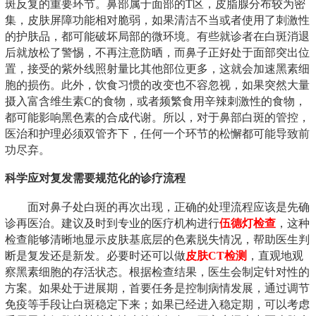
斑反复的重要环节。鼻部属于面部的T区，皮脂腺分布较为密
集，皮肤屏障功能相对脆弱，如果清洁不当或者使用了刺激性
的护肤品，都可能破坏局部的微环境。有些就诊者在白斑消退
后就放松了警惕，不再注意防晒，而鼻子正好处于面部突出位
置，接受的紫外线照射量比其他部位更多，这就会加速黑素细
胞的损伤。此外，饮食习惯的改变也不容忽视，如果突然大量
摄入富含维生素C的食物，或者频繁食用辛辣刺激性的食物，
都可能影响黑色素的合成代谢。所以，对于鼻部白斑的管控，
医治和护理必须双管齐下，任何一个环节的松懈都可能导致前
功尽弃。
科学应对复发需要规范化的诊疗流程
面对鼻子处白斑的再次出现，正确的处理流程应该是先确
诊再医治。建议及时到专业的医疗机构进行
伍德灯检查
，这种
检查能够清晰地显示皮肤基底层的色素脱失情况，帮助医生判
断是复发还是新发。必要时还可以做
皮肤CT检测
，直观地观
察黑素细胞的存活状态。根据检查结果，医生会制定针对性的
方案。如果处于进展期，首要任务是控制病情发展，通过调节
免疫等手段让白斑稳定下来；如果已经进入稳定期，可以考虑