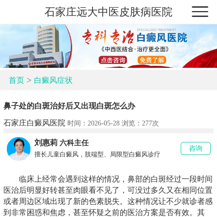
石家庄远大中医皮肤病医院
>
首页
白癜风症状
鼻子处的白斑治好后又出现白斑怎么办
石家庄白癜风医院
时间：2026-05-28 浏览：
277次
刘惠莉
六科主任
咨询
擅长儿童白癜风，肢端型、局限型白癜风诊疗
临床上经常会遇到这样的情况，鼻部的白斑经过一段时间
医治后明显好转甚至肉眼看不见了，可没过多久又在相同位置
或者周边区域出现了新的色素脱失。这种情况让不少就诊者感
到非常困惑和焦虑，甚至怀疑之前的医治方案是否有效。其