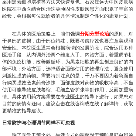
采用黑素细胞培植等方法来快速复色。石家庄远大中医皮肤病
医院在中西医结合医治这类顽固性皮肤疾患方面积累了丰富的
经验，会根据每位就诊者的具体情况制定个性化的康复计划。
在具体的医治策略上，咱们强调
分期分型论治
的原则。对
于鼻部的皮损，由于部位特殊，既要考虑疗效也要注意美观和
安全性。本院医生通常会根据病情的发展阶段，综合运用多种
医治手段，从内调外治两个维度入手。内治方面，着重调节机
体的免疫机能，改善微循环，为黑素细胞的再生创造良好的内
部环境；外治方面，选择适合面部使用的物理疗法，避免使用
刺激性强的药物。需要特别注意的是，千万不要因为着急而自
行购买强效激素药膏涂抹，面部皮肤对药物的吸收率高，不当
使用可能导致皮肤萎缩、毛细血管扩张等副作用，反而加重病
情。具体的用药方案需要在专业医生的指导下进行，如果您对
目前的病情有疑问，建议点击在线咨询或在线了解详情，获取
更精准的指导建议。
日常防护与心理调节同样不可忽视
除了医学干预之外，生活方式的调整对于预防鼻部白斑的