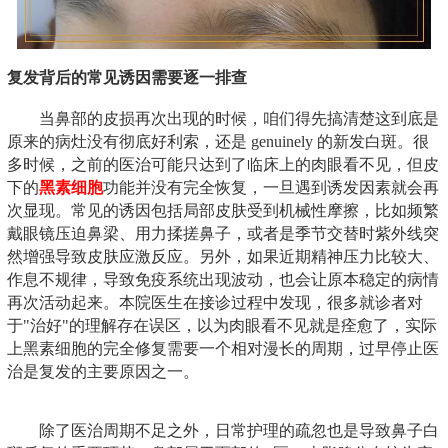
复发背后的常见诱因需要逐一排查
当鼻部的皮损再次出现的时候，咱们得先搞清楚这到底是
原来的病灶没有彻底好利索，还是 genuinely 的新发白斑。很
多时候，之前的医治可能只达到了临床上的肉眼看不见，但皮
下的
黑素细胞
功能并没有完全恢复，一旦遇到诱发因素就会再
次显现。常见的诱因包括局部皮肤受到机械性摩擦，比如频繁
戴眼镜压迫鼻梁、用力揉搓鼻子，或者是季节交替时紫外线突
然增强导致皮肤应激反应。另外，如果近期精神压力比较大、
作息不规律，导致免疫系统出现波动，也会让原本稳定的病情
再次活动起来。本院医生在接诊过程中发现，很多就诊者对
于"治好"的理解存在误区，以为肉眼看不见就是痊愈了，实际
上黑素细胞的完全修复需要一个相对漫长的周期，过早停止医
治是复发的主要原因之一。
除了医治周期不足之外，日常护理的疏忽也是导致鼻子白