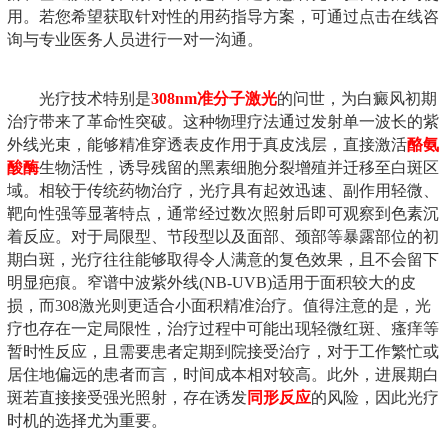
用。若您希望获取针对性的用药指导方案，可通过点击在线咨
询与专业医务人员进行一对一沟通。
光疗技术特别是
308nm准分子激光
的问世，为白癜风初期
治疗带来了革命性突破。这种物理疗法通过发射单一波长的紫
外线光束，能够精准穿透表皮作用于真皮浅层，直接激活
酪氨
酸酶
生物活性，诱导残留的黑素细胞分裂增殖并迁移至白斑区
域。相较于传统药物治疗，光疗具有起效迅速、副作用轻微、
靶向性强等显著特点，通常经过数次照射后即可观察到色素沉
着反应。对于局限型、节段型以及面部、颈部等暴露部位的初
期白斑，光疗往往能够取得令人满意的复色效果，且不会留下
明显疤痕。窄谱中波紫外线(NB-UVB)适用于面积较大的皮
损，而308激光则更适合小面积精准治疗。值得注意的是，光
疗也存在一定局限性，治疗过程中可能出现轻微红斑、瘙痒等
暂时性反应，且需要患者定期到院接受治疗，对于工作繁忙或
居住地偏远的患者而言，时间成本相对较高。此外，进展期白
斑若直接接受强光照射，存在诱发
同形反应
的风险，因此光疗
时机的选择尤为重要。