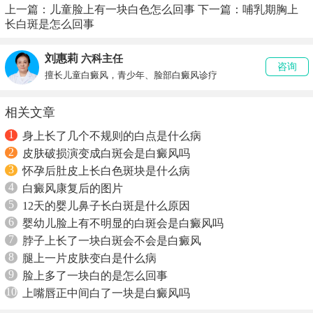
上一篇：
儿童脸上有一块白色怎么回事
下一篇：
哺乳期胸上
长白斑是怎么回事
刘惠莉
六科主任
咨询
擅长儿童白癜风，青少年、脸部白癜风诊疗
相关文章
1
身上长了几个不规则的白点是什么病
2
皮肤破损演变成白斑会是白癜风吗
3
怀孕后肚皮上长白色斑块是什么病
4
白癜风康复后的图片
5
12天的婴儿鼻子长白斑是什么原因
6
婴幼儿脸上有不明显的白斑会是白癜风吗
7
脖子上长了一块白斑会不会是白癜风
8
腿上一片皮肤变白是什么病
9
脸上多了一块白的是怎么回事
10
上嘴唇正中间白了一块是白癜风吗