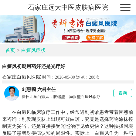
石家庄远大中医皮肤病医院
>
首页
白癜风症状
白癜风初期用药好还是光疗好
石家庄白癜风医院
时间：2026-05-30 浏览：
288次
刘惠莉
六科主任
咨询
擅长儿童白癜风，肢端型、局限型白癜风诊疗
在白癜风临床诊疗工作中，经常遇到初诊患者带着困惑前
来咨询：刚发现皮肤上出现可疑白斑，究竟是选择药物涂抹控
制更为妥当，还是直接接受光照治疗见效更快？这种抉择困境
反映了患者对疾病认知的局限性。实际上，白癜风作为一种与