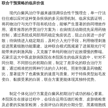
联合干预策略的临床价值
现代白癜风治疗学越来越强调综合性干预理念，单一疗法
往往难以应对这种复杂疾病的多元病理机制。临床实践证明，
将药物治疗与光疗手段有机结合，能够产生显著的协同增效作
用。通常推荐的序贯治疗方案为：在病情活动期优先采用药物
控制，通过系统或局部用药稳定免疫状态，阻止白斑进一步扩
散；待病情进入稳定期后，及时介入光疗手段，利用物理刺激
促进黑素细胞功能重建。这种联合模式既规避了进展期光疗可
能带来的刺激风险，又克服了单纯药物治疗起效缓慢的弊端。
石家庄远大中医皮肤病医院在本院医生的临床实践中，针对不
同分期、不同部位的初期白斑，制定了差异化的联合治疗方
案，通过精准把控两种疗法的介入时机、照射剂量及药物配
比，显著提升了色素恢复的速度与质量。对于特殊类型如毛发
变白、黏膜受累的白斑，联合方案更能体现其独特优势。
制定个体化治疗方案是白癜风初期治疗成功的核心要素。
本院医生在接诊过程中，会综合运用伍德灯检查、皮肤镜检查
及必要的实验室检测，全面评估白斑的分期分型、黑素细胞残