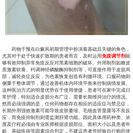
药物干预在白癜风初期管理中扮演着基础且关键的角色，
尤其对于处于快速扩散期的患者而言，及时运用
免疫调节剂
能
够有效抑制异常免疫反应对黑素细胞的破坏。外用制剂如糖皮
质激素软膏、钙调神经磷酸酶抑制剂等，可直接作用于皮损局
部，减轻炎症反应，为色素恢复创造有利微环境。口服药物则
侧重于整体调节，通过改善机体内环境平衡来控制病情发展。
这种医治方式的明显优势在于使用便捷，患者可在家中完成日
常护理，特别适合皮损分布广泛、需要长期维持治疗的情况。
然而必须强调的是，任何药物都存在相应的适应症与禁忌症，
长期外用强效激素可能导致皮肤萎缩、毛细血管显露等不良反
应，而免疫抑制剂则需监测肝肾功能。因此具体用药种类、浓
度及疗程必须由专业医师根据皮损部位、面积大小以及患者年
龄、基础疾病等因素综合判定，不建议患者凭经验自行购药使