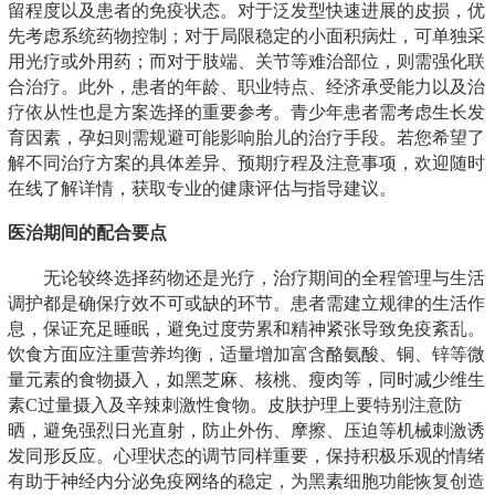
留程度以及患者的免疫状态。对于泛发型快速进展的皮损，优
先考虑系统药物控制；对于局限稳定的小面积病灶，可单独采
用光疗或外用药；而对于肢端、关节等难治部位，则需强化联
合治疗。此外，患者的年龄、职业特点、经济承受能力以及治
疗依从性也是方案选择的重要参考。青少年患者需考虑生长发
育因素，孕妇则需规避可能影响胎儿的治疗手段。若您希望了
解不同治疗方案的具体差异、预期疗程及注意事项，欢迎随时
在线了解详情，获取专业的健康评估与指导建议。
医治期间的配合要点
无论较终选择药物还是光疗，治疗期间的全程管理与生活
调护都是确保疗效不可或缺的环节。患者需建立规律的生活作
息，保证充足睡眠，避免过度劳累和精神紧张导致免疫紊乱。
饮食方面应注重营养均衡，适量增加富含酪氨酸、铜、锌等微
量元素的食物摄入，如黑芝麻、核桃、瘦肉等，同时减少维生
素C过量摄入及辛辣刺激性食物。皮肤护理上要特别注意防
晒，避免强烈日光直射，防止外伤、摩擦、压迫等机械刺激诱
发同形反应。心理状态的调节同样重要，保持积极乐观的情绪
有助于神经内分泌免疫网络的稳定，为黑素细胞功能恢复创造