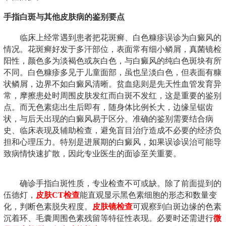
手指白斑与其他皮肤病的鉴别要点
临床上经常遇到患者把花斑癣、白色糠疹误诊为白癜风的
情况。花斑癣好发于多汗部位，表面常有细小鳞屑，真菌镜检
阳性，颜色多为淡褐色或灰白色，与白癜风的纯白色斑块有所
不同。白色糠疹多见于儿童面部，虽也呈淡白色，但表面有糠
状鳞屑，边界不如白癜风清晰。贫血痣则是先天性血管发育异
常，摩擦患处时周围皮肤发红而白斑不发红，这是重要的鉴别
点。而无色素痣出生后即有，随身体比例长大，边缘呈锯齿
状，与后天出现的白癜风易于区分。准确的鉴别需要结合病
史、临床表现及辅助检查，避免盲目治疗造成不必要的经济负
担和心理压力。特别是进展期的白癜风，如果误诊误治可能导
致病情快速扩散，因此专业医生的面诊至关重要。
确诊手指白斑性质，专业检查不可或缺。除了前面提到的
伍德灯，
皮肤CT检查
能直观显示黑色素细胞的形态和数量变
化，判断色素脱失程度。
皮肤镜检查
可观察到白斑边缘的色素
沉着环、毛囊周围色素残留等特征性表现。必要时还需进行
微