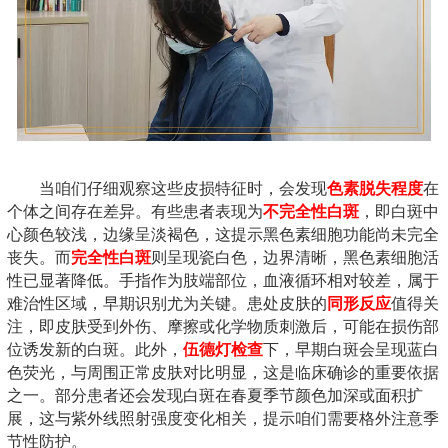
当咱们仔细观察这些皮损特征时，会发现
色素脱失程度
在
个体之间存在差异。有些患者表现为
不完全性白斑
，即白斑中
心颜色较浅，边缘呈淡褐色，这提示黑色素细胞功能尚未完全
丧失。而
完全性白斑
则呈现瓷白色，边界清晰，黑色素细胞活
性已显著降低。手指作为肢端部位，血液循环相对较差，属于
难治性区域，早期识别尤为关键。患处皮肤的
同形反应
值得关
注，即皮肤受到外伤、摩擦或化学物质刺激后，可能在损伤部
位诱发新的白斑。此外，
伍德灯检查
下，早期白斑会呈现蓝白
色荧光，与周围正常皮肤对比明显，这是临床确诊的重要依据
之一。部分患者还会发现白斑在春夏季节颜色加深或面积扩
展，这与紫外线照射强度变化相关，提示咱们需要格外注意季
节性防护。