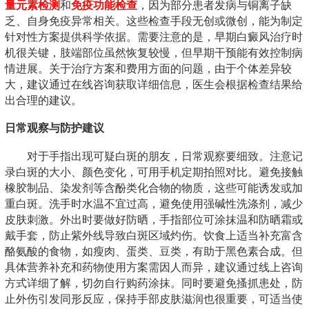
量元素检测
和
免疫功能检查
，因为部分患者发病与铜离子缺
乏、自身免疫异常相关。这些检查手段无创或微创，能为制定
针对性方案提供科学依据。需要注意的是，早期白癜风治疗时
机很关键，肢端部位虽然恢复较慢，但早期干预能有效控制病
情进展。关于治疗方案和费用方面的问题，由于个体差异较
大，建议通过在线咨询获取详细信息，医生会根据检查结果给
出合理的建议。
日常观察与防护建议
对于手指出现可疑白斑的朋友，日常观察要细致。注意记
录白斑的大小、颜色变化，可用手机定期拍照对比。避免接触
橡胶制品、染发剂等含酚类化合物的物质，这些可能诱发或加
重白斑。洗手时水温不宜过高，避免使用强碱性洗涤剂，减少
皮肤刺激。外出时要做好防晒，手指部位可涂抹温和防晒霜或
戴手套，防止紫外线导致白斑区域灼伤。饮食上适当补充富含
酪氨酸的食物，如瘦肉、蛋类、豆类，有助于黑色素合成。但
具体营养补充和药物使用方案需因人而异，建议通过线上咨询
方式详细了解，切勿自行购药涂抹。同时要避免搔抓患处，防
止外伤引发同形反应，保持手部皮肤滋润也很重要，可适当使