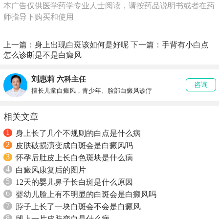
本广告仅供医学药学专业人士阅读，请按药品说明书或者在药
师指导下购买和使用
上一篇：
身上出现白斑该如何是好呢
下一篇：
手背有小白点
怎么诊断是不是白癜风
刘惠莉
六科主任
咨询
擅长儿童白癜风，青少年、脸部白癜风诊疗
相关文章
1
身上长了几个不规则的白点是什么病
2
皮肤破损演变成白斑会是白癜风吗
3
怀孕后肚皮上长白色斑块是什么病
4
白癜风康复后的图片
5
12天的婴儿鼻子长白斑是什么原因
6
婴幼儿脸上有不明显的白斑会是白癜风吗
7
脖子上长了一块白斑会不会是白癜风
8
腿上一片皮肤变白是什么病