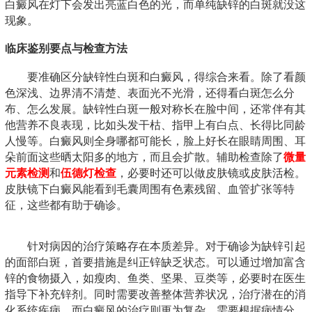
白癜风在灯下会发出亮蓝白色的光，而单纯缺锌的白斑就没这
现象。
临床鉴别要点与检查方法
要准确区分缺锌性白斑和白癜风，得综合来看。除了看颜
色深浅、边界清不清楚、表面光不光滑，还得看白斑怎么分
布、怎么发展。缺锌性白斑一般对称长在脸中间，还常伴有其
他营养不良表现，比如头发干枯、指甲上有白点、长得比同龄
人慢等。白癜风则全身哪都可能长，脸上好长在眼睛周围、耳
朵前面这些晒太阳多的地方，而且会扩散。辅助检查除了
微量
元素检测
和
伍德灯检查
，必要时还可以做皮肤镜或皮肤活检。
皮肤镜下白癜风能看到毛囊周围有色素残留、血管扩张等特
征，这些都有助于确诊。
针对病因的治疗策略存在本质差异。对于确诊为缺锌引起
的面部白斑，首要措施是纠正锌缺乏状态。可以通过增加富含
锌的食物摄入，如瘦肉、鱼类、坚果、豆类等，必要时在医生
指导下补充锌剂。同时需要改善整体营养状况，治疗潜在的消
化系统疾病。而白癜风的治疗则更为复杂，需要根据病情分