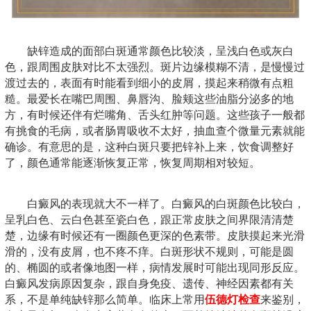
缺锌造成的面部白斑通常颜色比较淡，呈浅白色或灰白
色，跟周围皮肤对比不太强烈。斑片边缘模糊不清，是慢慢过
渡过去的，表面有时能看到细小的皮屑，摸起来稍微有点粗
糙。最爱长在嘴巴周围、鼻唇沟、脸颊这些油脂分泌多的地
方，有时候还伴有烂嘴角、舌头红肿等问题。这些孩子一般都
有挑食的毛病，或者肠胃吸收不太好，抽血查个微量元素就能
确诊。有意思的是，这种白斑只要把锌补上来，饮食调整好
了，颜色通常能逐渐恢复正常，恢复周期相对较短。
白癜风的表现就大不一样了。白癜风的白斑颜色比较白，
呈乳白色、云白色甚至瓷白色，跟正常皮肤之间界限清清楚
楚，边缘有时候还有一圈颜色更深的色素带。皮肤摸起来光滑
滑的，没有皮屑，也不疼不痒。白斑形状不规则，可能是圆
的、椭圆的或者像地图一样，病情发展时可能出现同形反应。
白癜风发病原因复杂，跟自身免疫、遗传、神经因素都有关
系，不是单纯缺锌那么简单。临床上常用
伍德灯检查
来鉴别，