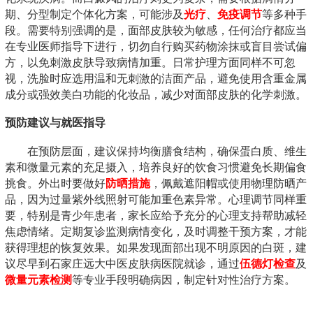
期、分型制定个体化方案，可能涉及
光疗
、
免疫调节
等多种手
段。需要特别强调的是，面部皮肤较为敏感，任何治疗都应当
在专业医师指导下进行，切勿自行购买药物涂抹或盲目尝试偏
方，以免刺激皮肤导致病情加重。日常护理方面同样不可忽
视，洗脸时应选用温和无刺激的洁面产品，避免使用含重金属
成分或强效美白功能的化妆品，减少对面部皮肤的化学刺激。
预防建议与就医指导
在预防层面，建议保持均衡膳食结构，确保蛋白质、维生
素和微量元素的充足摄入，培养良好的饮食习惯避免长期偏食
挑食。外出时要做好
防晒措施
，佩戴遮阳帽或使用物理防晒产
品，因为过量紫外线照射可能加重色素异常。心理调节同样重
要，特别是青少年患者，家长应给予充分的心理支持帮助减轻
焦虑情绪。定期复诊监测病情变化，及时调整干预方案，才能
获得理想的恢复效果。如果发现面部出现不明原因的白斑，建
议尽早到石家庄远大中医皮肤病医院就诊，通过
伍德灯检查
及
微量元素检测
等专业手段明确病因，制定针对性治疗方案。