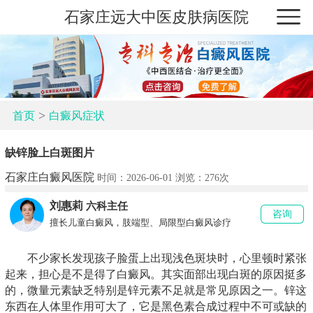
石家庄远大中医皮肤病医院
>
首页
白癜风症状
缺锌脸上白斑图片
石家庄白癜风医院
时间：2026-06-01 浏览：
276次
刘惠莉
六科主任
咨询
擅长儿童白癜风，肢端型、局限型白癜风诊疗
不少家长发现孩子脸蛋上出现浅色斑块时，心里顿时紧张
起来，担心是不是得了白癜风。其实面部出现白斑的原因挺多
的，微量元素缺乏特别是锌元素不足就是常见原因之一。锌这
东西在人体里作用可大了，它是黑色素合成过程中不可或缺的