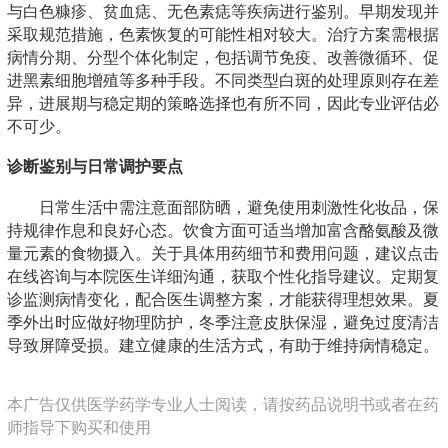
与白色糠疹、贫血痣、无色素痣等疾病进行鉴别。早期发现并
采取规范措施，色素恢复的可能性相对较大。治疗方案需根据
病情分期、分型个体化制定，包括调节免疫、改善微循环、促
进黑素细胞增殖等多种手段。不同类型白斑的处理原则存在差
异，进展期与稳定期的策略选择也有所不同，因此专业评估必
不可少。
诊断鉴别与日常调护要点
日常生活中需注意面部防晒，避免使用刺激性化妆品，保
持规律作息和良好心态。饮食方面可适当增加富含酪氨酸及微
量元素的食物摄入。关于具体用药细节和费用问题，建议点击
在线咨询与本院医生详细沟通，获取个性化指导建议。定期复
诊监测病情变化，配合医生调整方案，才能获得理想效果。夏
季外出时应做好物理防护，冬季注意皮肤保湿，避免过度清洁
导致屏障受损。建立健康的生活方式，有助于维持病情稳定。
本广告仅供医学药学专业人士阅读，请按药品说明书或者在药
师指导下购买和使用