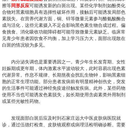
擦等
同形反应
可能诱发新的白斑出现。某些化学制剂如酚类化
合物对黑素细胞具有选择性破坏作用，接触后可能诱发局部色
素脱失。在营养代谢方面，铜、锌等微量元素参与酪氨酸酶合
成与活化，这些元素摄入不足会影响黑色素生物合成过程。偏
食挑食、消化吸收功能障碍都可能导致微量元素缺乏。临床常
见青少年患者因饮食不均衡，加上学习压力大，面部出现散在
白斑的情况较为多见。
内分泌失调也是重要诱因之一。青少年生长发育期、女性
妊娠期或更年期，体内激素水平波动较大，此时容易出现色素
代谢异常。作息不规律、长期熬夜会扰乱生物钟，影响黑素细
胞的正常生理功能。部分患者发病前有明显精神创伤史，突发
的生活事件可能通过神经免疫途径触发疾病。此外，某些药物
使用不当也可能诱发色素脱失，如长期使用含卤素类外用制剂
或某些光敏性药物。
发现面部白斑后应及时到石家庄远大中医皮肤病医院就
诊，通过伍德灯检查、皮肤镜观察或病理活检明确诊断。需要