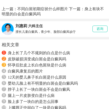
上一篇：
不同白斑初期症状什么样图片
下一篇：
身上有块不
明显的白会是白癜风吗
刘惠莉
六科主任
咨询
擅长儿童白癜风，青少年、脸部白癜风诊疗
相关文章
1
身上长了几个不规则的白点是什么病
2
皮肤破损演变成白斑会是白癜风吗
3
怀孕后肚皮上长白色斑块是什么病
4
白癜风康复后的图片
5
12天的婴儿鼻子长白斑是什么原因
6
婴幼儿脸上有不明显的白斑会是白癜风吗
7
脖子上长了一块白斑会不会是白癜风
8
腿上一片皮肤变白是什么病
9
脸上多了一块白的是怎么回事
10
上嘴唇正中间白了一块是白癜风吗