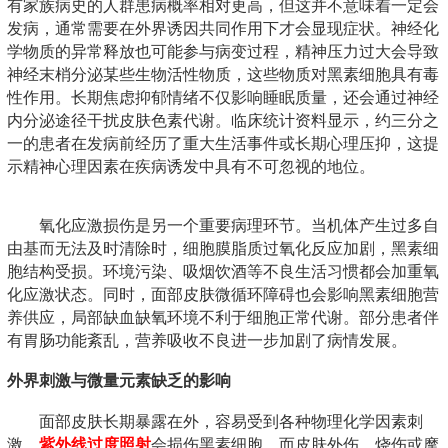
有家族病史的人群患病概率相对更高，但这并不意味着一定会
发病，通常需要在外界诱因共同作用下才会显现症状。神经化
学物质的异常释放也可能参与病变过程，精神压力过大会导致
神经末梢分泌某些生物活性物质，这些物质对黑素细胞具有毒
性作用。长期焦虑抑郁情绪不仅影响睡眠质量，还会通过神经
内分泌途径干扰皮肤色素代谢。临床统计资料显示，约三分之
一的患者在发病前经历了重大生活事件或长期心理压抑，这提
示精神心理因素在疾病诱发中具有不可忽视的地位。
氧化应激损伤是另一个重要病理环节。当机体产生过多自
由基而无法及时清除时，细胞膜脂质过氧化反应加剧，黑素细
胞结构受损。环境污染、吸烟饮酒等不良生活习惯都会加重氧
化应激状态。同时，面部皮肤微循环障碍也会影响黑素细胞营
养供应，局部缺血缺氧环境不利于细胞正常代谢。部分患者伴
有胃肠功能紊乱，营养吸收不良进一步加剧了病情发展。
外界刺激与微量元素缺乏的影响
面部皮肤长期暴露在外，容易受到各种物理化学因素刺
激。
紫外线过度照射
会损伤黑素细胞，而皮肤外伤、烧伤或摩