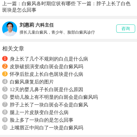
上一篇：
白癜风各时期症状有哪些
下一篇：
脖子上长了白色
斑块是怎么回事
刘惠莉
六科主任
咨询
擅长儿童白癜风，青少年、脸部白癜风诊疗
相关文章
1
身上长了几个不规则的白点是什么病
2
皮肤破损演变成白斑会是白癜风吗
3
怀孕后肚皮上长白色斑块是什么病
4
白癜风康复后的图片
5
12天的婴儿鼻子长白斑是什么原因
6
婴幼儿脸上有不明显的白斑会是白癜风吗
7
脖子上长了一块白斑会不会是白癜风
8
腿上一片皮肤变白是什么病
9
脸上多了一块白的是怎么回事
10
上嘴唇正中间白了一块是白癜风吗