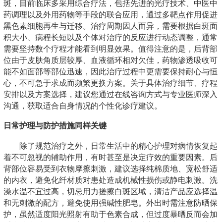
斑，目前临床多采用综合疗法，包括先进的光疗技术、中医中
药调理以及外用药物等手段的联合应用，通过多靶点作用促进
黑色素细胞再生与迁移。治疗周期因人而异，需要根据白斑面
积大小、病程长短以及个体对治疗的反应进行动态调整，通常
需要坚持数个疗程才能看到明显效果。值得注意的是，后背部
位由于皮肤角质层较厚、血液循环相对欠佳，药物渗透吸收可
能不如面部等部位迅速，因此治疗过程中更需要保持耐心与恒
心，不可急于求成而频繁更换方案。关于具体治疗细节、疗程
安排以及方案选择，建议您通过在线咨询方式与专业医师深入
沟通，获取适合自身情况的个性化诊疗建议。
日常护理与防护措施同样关键
除了规范治疗之外，日常生活中的精心护理对病情恢复起
着不可忽视的辅助作用，有时甚至是决定疗效的重要因素。后
背部位容易受到衣物摩擦刺激，建议选择纯棉质地、宽松舒适
的内衣，避免化纤材质对患处造成机械性损伤或静电刺激。洗
澡水温不宜过高，切忌用力搓擦白斑区域，清洁产品应选择温
和无刺激的配方，避免使用强碱性肥皂。外出时需注意防晒保
护，虽然适度阳光照射有助于色素合成，但过度暴晒反而会加