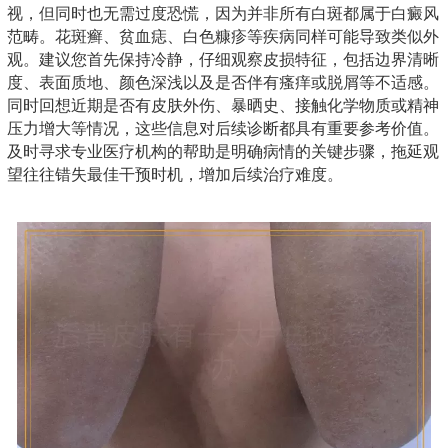
视，但同时也无需过度恐慌，因为并非所有白斑都属于白癜风
范畴。花斑癣、贫血痣、白色糠疹等疾病同样可能导致类似外
观。建议您首先保持冷静，仔细观察皮损特征，包括边界清晰
度、表面质地、颜色深浅以及是否伴有瘙痒或脱屑等不适感。
同时回想近期是否有皮肤外伤、暴晒史、接触化学物质或精神
压力增大等情况，这些信息对后续诊断都具有重要参考价值。
及时寻求专业医疗机构的帮助是明确病情的关键步骤，拖延观
望往往错失最佳干预时机，增加后续治疗难度。