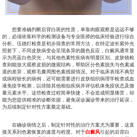
想要准确判断后背白斑的性质，单靠肉眼观察是远远不够
的，必须依靠科学的检测设备与专业医师的临床经验进行综合
分析。伍德灯检查是初步筛查的常用方法，在特定波长紫外光
照射下，不同皮肤病变会呈现各异的颜色反应，白癜风通常显
示为亮蓝白色荧光，与其他色素性疾病有明显区别。皮肤镜检
查则能放大观察皮损的微观结构，帮助区分色素脱失与色素减
退的差异，观察毛囊周围色素残留情况。对于临床表现不典型
或病程较长的病例，还可能需要进行皮肤组织病理学检查或血
液免疫学检测，以排除其他相似疾病并评估机体免疫状态及微
量元素水平。这些检查过程简单快捷，不会造成明显痛苦，却
能为您提供精准的诊断依据，避免误诊漏诊带来的治疗延误，
为后续制定针对性方案奠定基础。
在确诊病情之后，制定针对性的治疗方案尤为重要，这直
接关系到色素恢复的速度与程度。对于
白癜风
引起的后背白