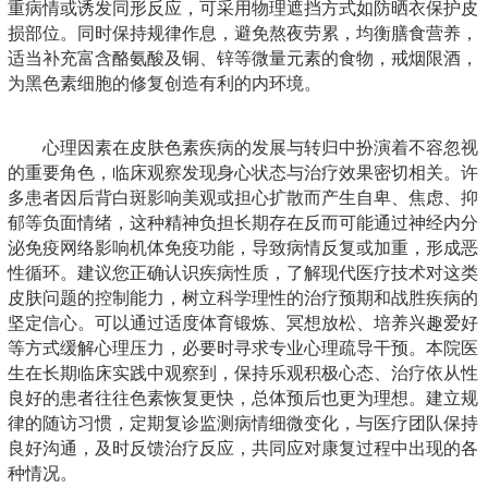
重病情或诱发同形反应，可采用物理遮挡方式如防晒衣保护皮
损部位。同时保持规律作息，避免熬夜劳累，均衡膳食营养，
适当补充富含酪氨酸及铜、锌等微量元素的食物，戒烟限酒，
为黑色素细胞的修复创造有利的内环境。
心理因素在皮肤色素疾病的发展与转归中扮演着不容忽视
的重要角色，临床观察发现身心状态与治疗效果密切相关。许
多患者因后背白斑影响美观或担心扩散而产生自卑、焦虑、抑
郁等负面情绪，这种精神负担长期存在反而可能通过神经内分
泌免疫网络影响机体免疫功能，导致病情反复或加重，形成恶
性循环。建议您正确认识疾病性质，了解现代医疗技术对这类
皮肤问题的控制能力，树立科学理性的治疗预期和战胜疾病的
坚定信心。可以通过适度体育锻炼、冥想放松、培养兴趣爱好
等方式缓解心理压力，必要时寻求专业心理疏导干预。本院医
生在长期临床实践中观察到，保持乐观积极心态、治疗依从性
良好的患者往往色素恢复更快，总体预后也更为理想。建立规
律的随访习惯，定期复诊监测病情细微变化，与医疗团队保持
良好沟通，及时反馈治疗反应，共同应对康复过程中出现的各
种情况。