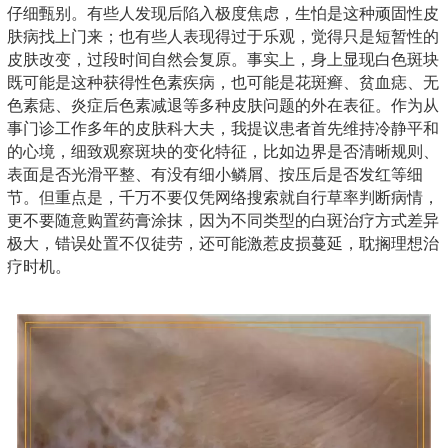
仔细甄别。有些人发现后陷入极度焦虑，生怕是这种顽固性皮
肤病找上门来；也有些人表现得过于乐观，觉得只是短暂性的
皮肤改变，过段时间自然会复原。事实上，身上显现白色斑块
既可能是这种获得性色素疾病，也可能是花斑癣、贫血痣、无
色素痣、炎症后色素减退等多种皮肤问题的外在表征。作为从
事门诊工作多年的皮肤科大夫，我提议患者首先维持冷静平和
的心境，细致观察斑块的变化特征，比如边界是否清晰规则、
表面是否光滑平整、有没有细小鳞屑、按压后是否发红等细
节。但重点是，千万不要仅凭网络搜索就自行草率判断病情，
更不要随意购置药膏涂抹，因为不同类型的白斑治疗方式差异
极大，错误处置不仅徒劳，还可能激惹皮损蔓延，耽搁理想治
疗时机。