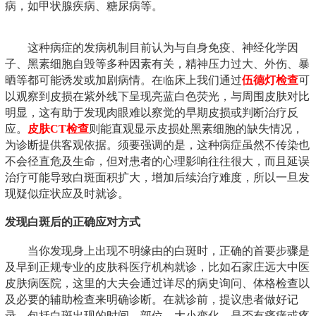
病，如甲状腺疾病、糖尿病等。
这种病症的发病机制目前认为与自身免疫、神经化学因
子、黑素细胞自毁等多种因素有关，精神压力过大、外伤、暴
晒等都可能诱发或加剧病情。在临床上我们通过
伍德灯检查
可
以观察到皮损在紫外线下呈现亮蓝白色荧光，与周围皮肤对比
明显，这有助于发现肉眼难以察觉的早期皮损或判断治疗反
应。
皮肤CT检查
则能直观显示皮损处黑素细胞的缺失情况，
为诊断提供客观依据。须要强调的是，这种病症虽然不传染也
不会径直危及生命，但对患者的心理影响往往很大，而且延误
治疗可能导致白斑面积扩大，增加后续治疗难度，所以一旦发
现疑似症状应及时就诊。
发现白斑后的正确应对方式
当你发现身上出现不明缘由的白斑时，正确的首要步骤是
及早到正规专业的皮肤科医疗机构就诊，比如石家庄远大中医
皮肤病医院，这里的大夫会通过详尽的病史询问、体格检查以
及必要的辅助检查来明确诊断。在就诊前，提议患者做好记
录，包括白斑出现的时间、部位、大小变化、是否有瘙痒或疼