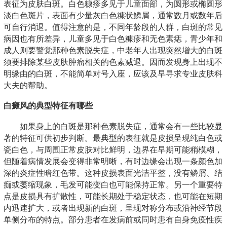
表征为皮肤白斑。白色糠疹多见于儿童面部，为圆形或椭圆形
淡白色斑片，表面有少量灰白色糠状鳞屑，通常数月或数年后
可自行消退。值得注意的是，不同年龄段的人群，白斑的常见
病因也有所差异，儿童多见于白色糠疹和无色素痣，青少年和
成人则要警觉那种色素脱失症，中老年人出现突然增大的白斑
须要排除某些皮肤肿瘤相关的色素减退。因而发现身上出现不
明缘由的白斑，不能简单对号入座，应该及早寻求专业皮肤科
大夫的帮助。
白癜风的典型特征有哪些
如果身上的白斑是那种色素脱失症，通常会有一些比较显
著的特征可供初步判断。最典型的表征就是皮损呈现纯白色或
瓷白色，与周围正常皮肤对比鲜明，边界在早期可能稍模糊，
但随着病情发展会变得非常明晰，有时边缘会出现一条颜色加
深的炎症性暗红色带。这种皮损表面光洁平整，没有鳞屑、结
痂或萎缩现象，毛发可能变白也可能保持正常。另一个重要特
点是皮损具有扩散性，可能长期处于稳定状态，也可能在短期
内迅速扩大，或者出现新的白斑，呈现对称分布或沿神经节段
单侧分布的特点。部分患者在发病前或同时患有自身免疫性疾