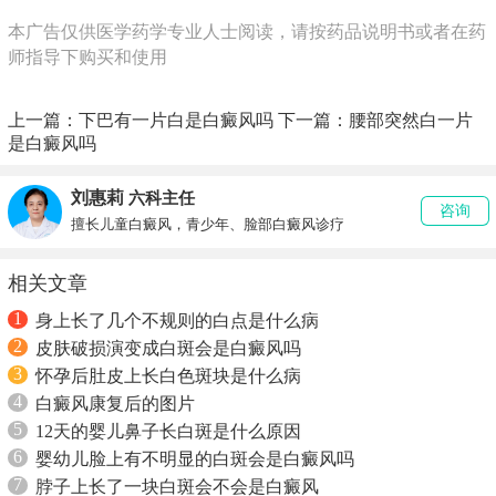
本广告仅供医学药学专业人士阅读，请按药品说明书或者在药
师指导下购买和使用
上一篇：
下巴有一片白是白癜风吗
下一篇：
腰部突然白一片
是白癜风吗
刘惠莉
六科主任
咨询
擅长儿童白癜风，青少年、脸部白癜风诊疗
相关文章
1
身上长了几个不规则的白点是什么病
2
皮肤破损演变成白斑会是白癜风吗
3
怀孕后肚皮上长白色斑块是什么病
4
白癜风康复后的图片
5
12天的婴儿鼻子长白斑是什么原因
6
婴幼儿脸上有不明显的白斑会是白癜风吗
7
脖子上长了一块白斑会不会是白癜风