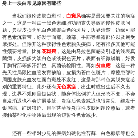
身上一块白常见原因有哪些
当我们谈论皮肤白斑时，
白癜风
确实是最须要关注的病症
之一，这是一种由于黑色素细胞功能丧失导致的慢性皮肤问
题，典型皮损为乳白色或瓷白色的斑片，边界清楚，边缘可能
有色素沉着带，好发于面部、颈部、手部等暴露部位以及易受
摩擦处。但除开这种获得性色素脱失疾病，还有很多其他可能
性须要考量。比如
花斑癣
，这是由马拉色菌感染引起的浅表真
菌病，皮损多为淡白色或淡褐色斑片，表面有细微鳞屑，好发
于胸背部等多汗部位，真菌镜检阳性。再如
贫血痣
，这是一种
先天性局限性血管发育缺陷，皮损为苍白色斑片，摩擦患部时
周围皮肤充血发红而白斑处不发红，这是与那种色素脱失症鉴
别的重要特征。此外还有
无色素痣
，出生时或出生后不久出
现，边界不规则呈锯齿状，随身体比例扩大但形态不变，不会
自发消退也不会扩展蔓延。炎症后色素减退也很常见，继发于
银屑病、红斑狼疮、扁平苔藓等炎症性皮肤问题痊愈后，或者
接触某些化学物质后出现的短暂性色素减少。
还有一些相对少见的疾病如硬化性苔藓、白色糠疹等也会