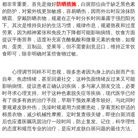
都非常重要。首先是做好
防晒措施
，白斑部位由于缺乏黑色素
的防护，对紫外线更加敏感，容易晒伤，因而外出时应涂抹防
晒霜、穿戴防晒衣物，规避在正午时分长时间暴露于强烈阳光
下。其次是维持良好的生活习惯，规律作息，规避熬夜和过度
劳累，因为精神紧张和免疫力下降都可能影响病情。饮食方面
提议平衡营养，适度补充富含酪氨酸和微量元素的食物，如瘦
肉、蛋类、豆制品、坚果等，但不需要刻意忌口，维持正常饮
食即可，除非明确对某些食物过敏。
心理调节同样不可忽视，很多患者因为身上的白斑而产生
自卑、焦虑情绪，甚至回避社交，这种负面情绪反过来又可能
影响病情。提议患者正确认识疾病，多与家人朋友交流，必要
时寻求心理支持。对于这种色素脱失症等疾病，现代医学已经
有了很多有效的治疗手段，早期干预效果通常较好。与此同时
要规避皮肤外伤，洗澡时规避用力搓擦患处，穿着宽松舒适的
棉质衣物，减少机械性摩擦。定时复查很关键，即使白斑消退
后也应遵医嘱巩固治疗一段时间，防止复发。记住，科学理性
的态度和规范专业的治疗，是应对皮肤白斑问题的最佳方法。