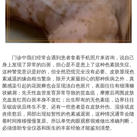
门诊中我们经常会遇到患者拿着手机照片来咨询，说自己
身上发现了异常的白斑，担心是不是患上了这种色素脱失症。
这种警觉意识是好的，但全然恐慌完全没有必要。皮肤显现色
素减退的缘由相当繁杂，除开大家最担心的那种疾病之外，真
菌感染引起的花斑癣也会呈现淡白色斑片，表面往往有细薄糠
状鳞屑；先天性血管发育异常导致的贫血痣，摩擦后周围皮肤
充血发红而白斑本身不发红；出生即有的无色素痣，边界往往
呈锯齿状且终生不变。还有一些患者是在皮肤外伤、湿疹或皮
炎痊愈后，局部出现短暂性的色素减退斑，这种情况通常会随
着时间推移慢慢复原。所以单凭肉眼观察很难做出准确判断，
必须借助专业仪器和医生的丰富经验才能鉴别清楚。