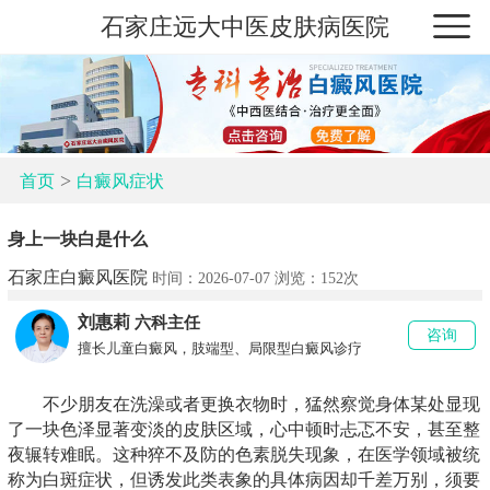
石家庄远大中医皮肤病医院
>
首页
白癜风症状
身上一块白是什么
石家庄白癜风医院
时间：2026-07-07 浏览：
152次
刘惠莉
六科主任
咨询
擅长儿童白癜风，肢端型、局限型白癜风诊疗
不少朋友在洗澡或者更换衣物时，猛然察觉身体某处显现
了一块色泽显著变淡的皮肤区域，心中顿时忐忑不安，甚至整
夜辗转难眠。这种猝不及防的色素脱失现象，在医学领域被统
称为白斑症状，但诱发此类表象的具体病因却千差万别，须要