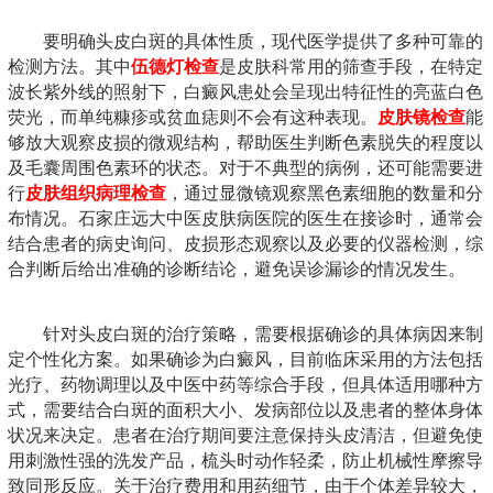
要明确头皮白斑的具体性质，现代医学提供了多种可靠的
检测方法。其中
伍德灯检查
是皮肤科常用的筛查手段，在特定
波长紫外线的照射下，白癜风患处会呈现出特征性的亮蓝白色
荧光，而单纯糠疹或贫血痣则不会有这种表现。
皮肤镜检查
能
够放大观察皮损的微观结构，帮助医生判断色素脱失的程度以
及毛囊周围色素环的状态。对于不典型的病例，还可能需要进
行
皮肤组织病理检查
，通过显微镜观察黑色素细胞的数量和分
布情况。石家庄远大中医皮肤病医院的医生在接诊时，通常会
结合患者的病史询问、皮损形态观察以及必要的仪器检测，综
合判断后给出准确的诊断结论，避免误诊漏诊的情况发生。
针对头皮白斑的治疗策略，需要根据确诊的具体病因来制
定个性化方案。如果确诊为白癜风，目前临床采用的方法包括
光疗、药物调理以及中医中药等综合手段，但具体适用哪种方
式，需要结合白斑的面积大小、发病部位以及患者的整体身体
状况来决定。患者在治疗期间要注意保持头皮清洁，但避免使
用刺激性强的洗发产品，梳头时动作轻柔，防止机械性摩擦导
致同形反应。关于治疗费用和用药细节，由于个体差异较大，