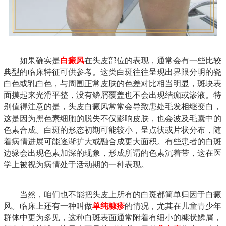
如果确实是
白癜风
在头皮部位的表现，通常会有一些比较
典型的临床特征可供参考。这类白斑往往呈现出界限分明的瓷
白色或乳白色，与周围正常皮肤的色差对比相当明显，斑块表
面摸起来光滑平整，没有鳞屑覆盖也不会出现结痂或渗液。特
别值得注意的是，头皮白癜风常常会导致患处毛发相继变白，
这是因为黑色素细胞的脱失不仅影响皮肤，也会波及毛囊中的
色素合成。白斑的形态初期可能较小，呈点状或片状分布，随
着病情进展可能逐渐扩大或融合成更大面积。有些患者的白斑
边缘会出现色素加深的现象，形成所谓的色素沉着带，这在医
学上被视为病情处于活动期的一种表现。
当然，咱们也不能把头皮上所有的白斑都简单归因于白癜
风。临床上还有一种叫做
单纯糠疹
的情况，尤其在儿童青少年
群体中更为多见，这种白斑表面通常附着有细小的糠状鳞屑，