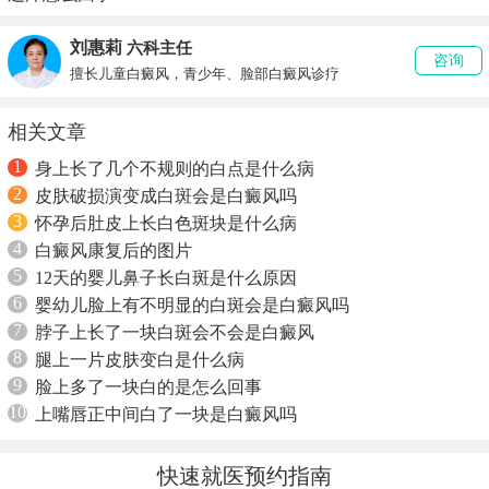
刘惠莉
六科主任
咨询
擅长儿童白癜风，青少年、脸部白癜风诊疗
相关文章
1
身上长了几个不规则的白点是什么病
2
皮肤破损演变成白斑会是白癜风吗
3
怀孕后肚皮上长白色斑块是什么病
4
白癜风康复后的图片
5
12天的婴儿鼻子长白斑是什么原因
6
婴幼儿脸上有不明显的白斑会是白癜风吗
7
脖子上长了一块白斑会不会是白癜风
8
腿上一片皮肤变白是什么病
9
脸上多了一块白的是怎么回事
10
上嘴唇正中间白了一块是白癜风吗
快速就医预约指南