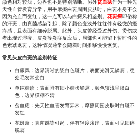
颜色相对较浅，边界也不是特别清晰。另外
贫血痣
作为一种先
天性血管发育异常，用手摩擦白斑周围皮肤时，白斑本身不会
因为充血而变红，这一点可以与白癜风相鉴别。
花斑癣
即俗称
的汗斑，由真菌感染引起，除了颜色变浅外往往伴有轻微的瘙
痒感，且表面有细碎脱屑。此外，头皮曾经受过外伤、烫伤或
者出现过湿疹、皮炎等炎症反应后，局部也可能留下暂时性的
色素减退斑，这种情况通常会随着时间推移慢慢恢复。
常见头皮白斑的鉴别特征
白癜风：边界清晰的瓷白色斑片，表面光滑无鳞屑，患
处毛发常变白
单纯糠疹：表面附有细小糠状鳞屑，颜色较浅呈淡白
色，边界模糊不清
贫血痣：先天性血管发育异常，摩擦周围皮肤时白斑不
发红
花斑癣：真菌感染引起，伴有轻度瘙痒，表面可见细碎
脱屑