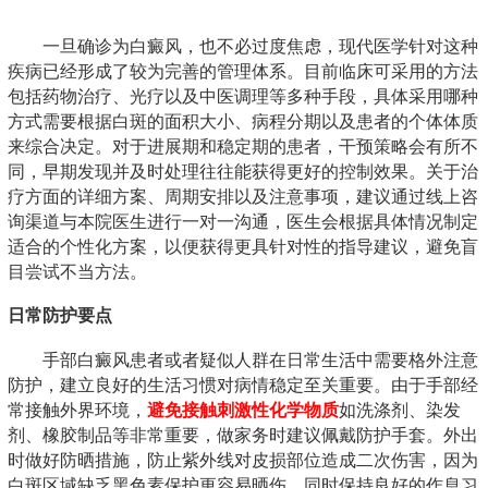
一旦确诊为白癜风，也不必过度焦虑，现代医学针对这种
疾病已经形成了较为完善的管理体系。目前临床可采用的方法
包括药物治疗、光疗以及中医调理等多种手段，具体采用哪种
方式需要根据白斑的面积大小、病程分期以及患者的个体体质
来综合决定。对于进展期和稳定期的患者，干预策略会有所不
同，早期发现并及时处理往往能获得更好的控制效果。关于治
疗方面的详细方案、周期安排以及注意事项，建议通过线上咨
询渠道与本院医生进行一对一沟通，医生会根据具体情况制定
适合的个性化方案，以便获得更具针对性的指导建议，避免盲
目尝试不当方法。
日常防护要点
手部白癜风患者或者疑似人群在日常生活中需要格外注意
防护，建立良好的生活习惯对病情稳定至关重要。由于手部经
常接触外界环境，
避免接触刺激性化学物质
如洗涤剂、染发
剂、橡胶制品等非常重要，做家务时建议佩戴防护手套。外出
时做好防晒措施，防止紫外线对皮损部位造成二次伤害，因为
白斑区域缺乏黑色素保护更容易晒伤。同时保持良好的作息习