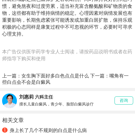
惯，避免熬夜和过度劳累，适当补充富含酪氨酸和矿物质的食
物，这些都有助于维持病情的稳定。心理因素对病情发展也有
重要影响，长期焦虑紧张可能诱发或加重白斑扩散，保持乐观
积极的心态同样是康复过程中不可忽视的环节，必要时可寻求
心理支持。
本广告仅供医学药学专业人士阅读，请按药品说明书或者在药
师指导下购买和使用
上一篇：
女生胸下面好多白色点点是什么
下一篇：
嘴角有一
些白点会不会是白癜风
刘惠莉
六科主任
咨询
擅长儿童白癜风，青少年、脸部白癜风诊疗
相关文章
1
身上长了几个不规则的白点是什么病