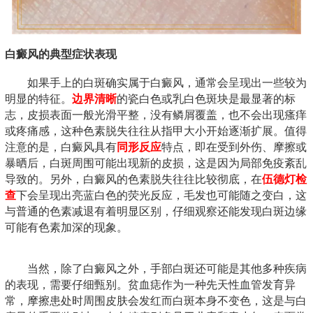
白癜风的典型症状表现
如果手上的白斑确实属于白癜风，通常会呈现出一些较为
明显的特征。
边界清晰
的瓷白色或乳白色斑块是最显著的标
志，皮损表面一般光滑平整，没有鳞屑覆盖，也不会出现瘙痒
或疼痛感，这种色素脱失往往从指甲大小开始逐渐扩展。值得
注意的是，白癜风具有
同形反应
特点，即在受到外伤、摩擦或
暴晒后，白斑周围可能出现新的皮损，这是因为局部免疫紊乱
导致的。另外，白癜风的色素脱失往往比较彻底，在
伍德灯检
查
下会呈现出亮蓝白色的荧光反应，毛发也可能随之变白，这
与普通的色素减退有着明显区别，仔细观察还能发现白斑边缘
可能有色素加深的现象。
当然，除了白癜风之外，手部白斑还可能是其他多种疾病
的表现，需要仔细甄别。贫血痣作为一种先天性血管发育异
常，摩擦患处时周围皮肤会发红而白斑本身不变色，这是与白