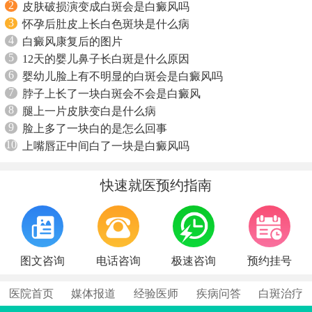
2
皮肤破损演变成白斑会是白癜风吗
3
怀孕后肚皮上长白色斑块是什么病
4
白癜风康复后的图片
5
12天的婴儿鼻子长白斑是什么原因
6
婴幼儿脸上有不明显的白斑会是白癜风吗
7
脖子上长了一块白斑会不会是白癜风
8
腿上一片皮肤变白是什么病
9
脸上多了一块白的是怎么回事
10
上嘴唇正中间白了一块是白癜风吗
快速就医预约指南
图文咨询
电话咨询
极速咨询
预约挂号
医院首页
媒体报道
经验医师
疾病问答
白斑治疗