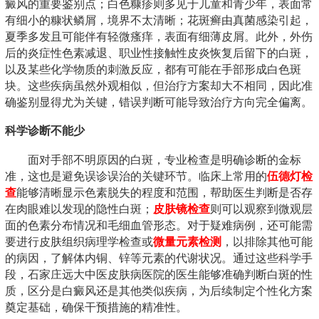
癜风的重要鉴别点；白色糠疹则多见于儿童和青少年，表面常
有细小的糠状鳞屑，境界不太清晰；花斑癣由真菌感染引起，
夏季多发且可能伴有轻微瘙痒，表面有细薄皮屑。此外，外伤
后的炎症性色素减退、职业性接触性皮炎恢复后留下的白斑，
以及某些化学物质的刺激反应，都有可能在手部形成白色斑
块。这些疾病虽然外观相似，但治疗方案却大不相同，因此准
确鉴别显得尤为关键，错误判断可能导致治疗方向完全偏离。
科学诊断不能少
面对手部不明原因的白斑，专业检查是明确诊断的金标
准，这也是避免误诊误治的关键环节。临床上常用的
伍德灯检
查
能够清晰显示色素脱失的程度和范围，帮助医生判断是否存
在肉眼难以发现的隐性白斑；
皮肤镜检查
则可以观察到微观层
面的色素分布情况和毛细血管形态。对于疑难病例，还可能需
要进行皮肤组织病理学检查或
微量元素检测
，以排除其他可能
的病因，了解体内铜、锌等元素的代谢状况。通过这些科学手
段，石家庄远大中医皮肤病医院的医生能够准确判断白斑的性
质，区分是白癜风还是其他类似疾病，为后续制定个性化方案
奠定基础，确保干预措施的精准性。