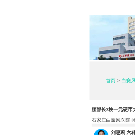
>
首页
白癜
腰部长3块一元硬币
石家庄白癜风医院
时
刘惠莉
六科