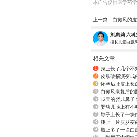
本广告仅供医学药学
上一篇：
白癜风的皮
刘惠莉
六科
擅长儿童白癜
相关文章
1
身上长了几个不
2
皮肤破损演变成
3
怀孕后肚皮上长
4
白癜风康复后的
5
12天的婴儿鼻
6
婴幼儿脸上有不
7
脖子上长了一块
8
腿上一片皮肤变
9
脸上多了一块白
10