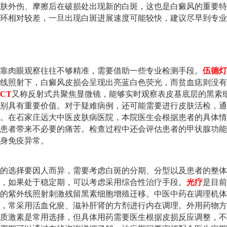
肤外伤、摩擦后在破损处出现新的白斑，这也是白癜风的重要特
环相对较差，一旦出现白斑进展速度可能较快，建议尽早到专业
靠肉眼观察往往不够精准，需要借助一些专业检测手段。
伍德灯
线照射下，白癜风皮损会呈现出亮蓝白色荧光，而贫血痣则没有
CT
又称反射式共聚焦显微镜，能够实时观察表皮基底层的黑素
别具有重要价值。对于疑难病例，还可能需要进行皮肤活检，通
。在石家庄远大中医皮肤病医院，本院医生会根据患者的具体情
患者带来不必要的痛苦。检查过程中还会评估患者的甲状腺功能
身免疫异常。
的选择要因人而异，需要考虑白斑的分期、分型以及患者的整体
，如果处于稳定期，可以考虑采用综合性治疗手段。
光疗
是目前
的紫外线照射刺激残留黑素细胞增殖迁移。中医中药在调理机体
，常采用活血化瘀、滋补肝肾的方剂进行内在调理。外用药物方
质激素是常用选择，但具体用药需要医生根据皮损反应调整，不