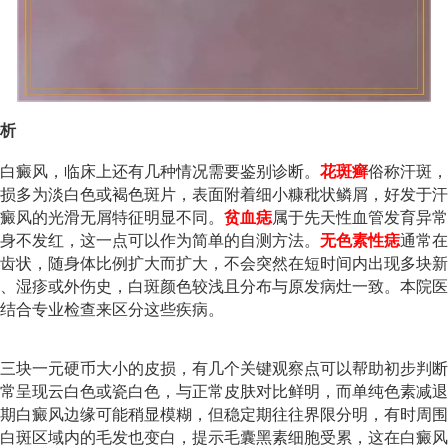
析
白癜风，临床上还有几种情况需要鉴别诊断。
花斑癣
俗称汗斑，
损多为淡白色或褐色斑片，表面附着细小糠秕状鳞屑，好发于汗
癜风的光滑无屑特征明显不同。
贫血痣
属于先天性血管发育异常
身不发红，这一点可以作为简单的自测方法。
无色素性痣
通常在
齿状，随身体比例扩大而扩大，不会突然在短时间内出现多块新
、湿疹或外伤史，白斑颜色较浅且分布与原发病灶一致。本院医
结合专业检查来区分这些疾病。
三块一元硬币大小的皮损，有几个关键观察点可以帮助初步判断
常呈现云白色或瓷白色，与正常皮肤对比鲜明，而单纯色素减退
期白癜风边缘可能稍显模糊，但稳定期往往界限分明，有时周围
白斑区域内的毛发也变白，提示毛囊黑素细胞受累，这在白癜风